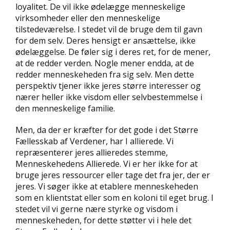
loyalitet. De vil ikke ødelægge menneskelige
virksomheder eller den menneskelige
tilstedeværelse. I stedet vil de bruge dem til gavn
for dem selv. Deres hensigt er ansættelse, ikke
ødelæggelse. De føler sig i deres ret, for de mener,
at de redder verden. Nogle mener endda, at de
redder menneskeheden fra sig selv. Men dette
perspektiv tjener ikke jeres større interesser og
nærer heller ikke visdom eller selvbestemmelse i
den menneskelige familie.
Men, da der er kræfter for det gode i det Større
Fællesskab af Verdener, har I allierede. Vi
repræsenterer jeres allieredes stemme,
Menneskehedens Allierede. Vi er her ikke for at
bruge jeres ressourcer eller tage det fra jer, der er
jeres. Vi søger ikke at etablere menneskeheden
som en klientstat eller som en koloni til eget brug. I
stedet vil vi gerne nære styrke og visdom i
menneskeheden, for dette støtter vi i hele det