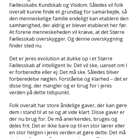
Fællesskabs Kundskab og Visdom. Således vil folk
overalt kunne finde et grundlag for samarbejde, så
den menneskelige familie endeligt kan etablere den
samhørighed, der aldrig er blevet etableret her før.
At forene menneskeheden vil kræve, at det Større
Fællesskab overskygger. Og denne overskygning
finder sted nu.
Det er jeres evolution at dukke op i et Større
Fællesskab af intelligent liv. Det vil ske, uanset om I
er forberedte eller ej. Det må ske. Således bliver
forberedelse nøglen. Forståelse og klarhed – det er
disse ting, der mangler og er brug for i jeres
verden på dette tidspunkt.
Folk overalt har store åndelige gaver, der kan gøre
dem i stand til at se og at vide klart. Disse gaver er
der nu brug for. De må anerkendes, bruges og
deles frit. Det er ikke bare op til en stor lærer eller
en stor helgen i jeres verden at gøre dette. Det må