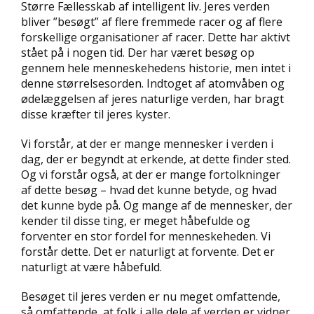
Større Fællesskab af intelligent liv. Jeres verden
bliver ”besøgt” af flere fremmede racer og af flere
forskellige organisationer af racer. Dette har aktivt
stået på i nogen tid. Der har været besøg op
gennem hele menneskehedens historie, men intet i
denne størrelsesorden. Indtoget af atomvåben og
ødelæggelsen af jeres naturlige verden, har bragt
disse kræfter til jeres kyster.
Vi forstår, at der er mange mennesker i verden i
dag, der er begyndt at erkende, at dette finder sted.
Og vi forstår også, at der er mange fortolkninger
af dette besøg – hvad det kunne betyde, og hvad
det kunne byde på. Og mange af de mennesker, der
kender til disse ting, er meget håbefulde og
forventer en stor fordel for menneskeheden. Vi
forstår dette. Det er naturligt at forvente. Det er
naturligt at være håbefuld.
Besøget til jeres verden er nu meget omfattende,
så omfattende, at folk i alle dele af verden er vidner