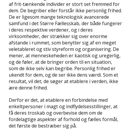
af frit-tænkende individer er stort set fremmed for
dem. De begriber eller forstår ikke personlig frihed.
De er ligesom mange teknologisk avancerede
samfund i det Større Fællesskab, der både fungerer
i deres respektive verdener, og i deres
virksomheder, der strækker sig over enorme
afstande i rummet, som benytter sig af en meget
veletableret og stiv styreform og organisering. De
mener, at menneskeheden er kaotisk og uregerlig,
og de føler, at de bringer orden til en situation,
som de ikke selv kan begribe. Personlig frihed er
ukendt for dem, og de ser ikke dens værdi. Som et
resultat, vil det, de søger at etablere i verden, ikke
ære denne frihed.
Derfor er det, at etablere en forbindelse med
enkeltpersoner i magt og indflydelsesstillinger, at
få deres troskab og overbevise dem om de
fordelagtige aspekter af forhold og fælles formål,
det første de bestræber sig på.