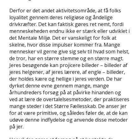
Derfor er det andet aktivitetsområde, at få folks
loyalitet gennem deres religiøse og åndelige
drivkræfter. Det kan faktisk gøres ret nemt, fordi
menneskeheden endnu ikke er stærk eller udviklet i
det Mentale Miljø. Det er vanskeligt for folk at
skelne, hvor disse impulser kommer fra. Mange
mennesker vil gerne give sig selv til hvad som helst,
de tror, har en større stemme og en større magt.
Jeres besøgende kan projicere billeder – billeder af
jeres helgener, af jeres lærere, af engle – billeder,
der holdes kære og hellige i jeres verden. De har
dyrket denne evne gennem mange, mange
århundreders forsøg på at påvirke hinanden og
ved at lære de overtalelsesmetoder, der praktiseres
mange steder i det Større Fællesskab. De anser jer
for at være primitive, og således føler de, at de kan
udøve denne indflydelse og anvende disse metoder
på jer.