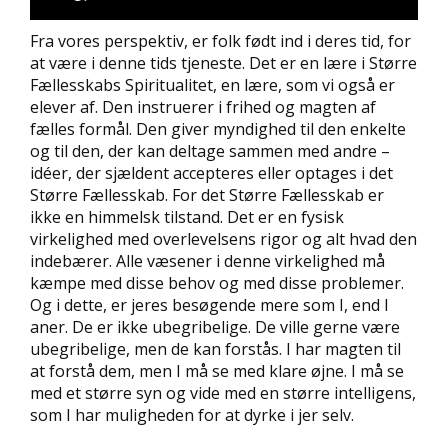
Fra vores perspektiv, er folk født ind i deres tid, for
at være i denne tids tjeneste. Det er en lære i Større
Fællesskabs Spiritualitet, en lære, som vi også er
elever af. Den instruerer i frihed og magten af
fælles formål. Den giver myndighed til den enkelte
og til den, der kan deltage sammen med andre –
idéer, der sjældent accepteres eller optages i det
Større Fællesskab. For det Større Fællesskab er
ikke en himmelsk tilstand. Det er en fysisk
virkelighed med overlevelsens rigor og alt hvad den
indebærer. Alle væsener i denne virkelighed må
kæmpe med disse behov og med disse problemer.
Og i dette, er jeres besøgende mere som I, end I
aner. De er ikke ubegribelige. De ville gerne være
ubegribelige, men de kan forstås. I har magten til
at forstå dem, men I må se med klare øjne. I må se
med et større syn og vide med en større intelligens,
som I har muligheden for at dyrke i jer selv.