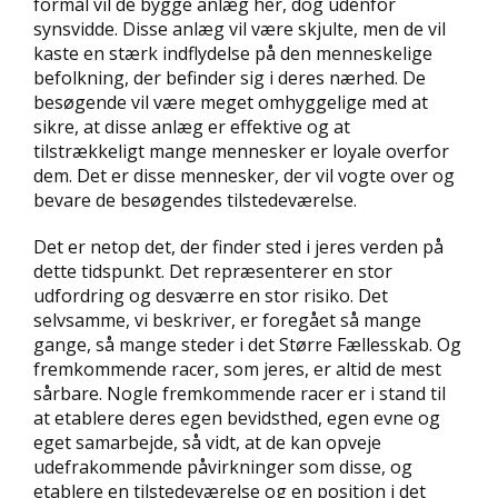
formål vil de bygge anlæg her, dog udenfor
synsvidde. Disse anlæg vil være skjulte, men de vil
kaste en stærk indflydelse på den menneskelige
befolkning, der befinder sig i deres nærhed. De
besøgende vil være meget omhyggelige med at
sikre, at disse anlæg er effektive og at
tilstrækkeligt mange mennesker er loyale overfor
dem. Det er disse mennesker, der vil vogte over og
bevare de besøgendes tilstedeværelse.
Det er netop det, der finder sted i jeres verden på
dette tidspunkt. Det repræsenterer en stor
udfordring og desværre en stor risiko. Det
selvsamme, vi beskriver, er foregået så mange
gange, så mange steder i det Større Fællesskab. Og
fremkommende racer, som jeres, er altid de mest
sårbare. Nogle fremkommende racer er i stand til
at etablere deres egen bevidsthed, egen evne og
eget samarbejde, så vidt, at de kan opveje
udefrakommende påvirkninger som disse, og
etablere en tilstedeværelse og en position i det