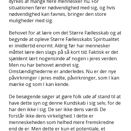
dyrkes af mange flere mennesker nu. For
situationen fører nødvendighed med sig, og hvis
nødvendighed kan favnes, bringer den store
muligheder med sig.
Behovet for at lære om det Større Fællesskab og at
begynde at opleve Større Fællesskabs Spiritualitet
er imidlertid enormt. Aldrig før har mennesker
måttet lære den slags på så kort tid. Faktisk er det
sjældent lært nogensinde af nogen i jeres verden.
Men nu har behovet ændret sig.
Omstændighederne er anderledes. Nu er der nye
påvirkninger i jeres midte, påvirkninger, som I kan
mærke og som I kan kende.
De besøgende søger at gøre folk ude af stand til at
have dette syn og denne Kundskab i sig selv, for de
har den ikke i sig. De ser ikke dens værdi. De
forstår ikke dens virkelighed. I dette er
menneskeheden som helhed mere fremskredne
end de er. Men dette er kun et potentiale, et