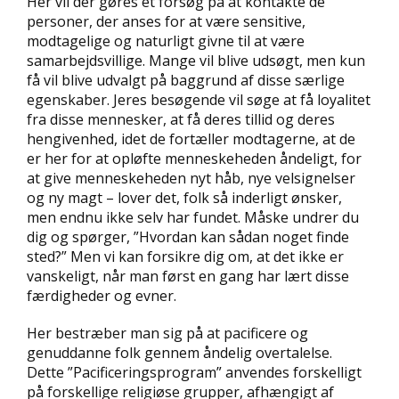
Her vil der gøres et forsøg på at kontakte de
personer, der anses for at være sensitive,
modtagelige og naturligt givne til at være
samarbejdsvillige. Mange vil blive udsøgt, men kun
få vil blive udvalgt på baggrund af disse særlige
egenskaber. Jeres besøgende vil søge at få loyalitet
fra disse mennesker, at få deres tillid og deres
hengivenhed, idet de fortæller modtagerne, at de
er her for at opløfte menneskeheden åndeligt, for
at give menneskeheden nyt håb, nye velsignelser
og ny magt – lover det, folk så inderligt ønsker,
men endnu ikke selv har fundet. Måske undrer du
dig og spørger, ”Hvordan kan sådan noget finde
sted?” Men vi kan forsikre dig om, at det ikke er
vanskeligt, når man først en gang har lært disse
færdigheder og evner.
Her bestræber man sig på at pacificere og
genuddanne folk gennem åndelig overtalelse.
Dette ”Pacificeringsprogram” anvendes forskelligt
på forskellige religiøse grupper, afhængigt af