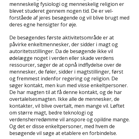
menneskelig fysiologi og menneskelig religion er
blevet studeret gennem nogen tid. De er vel-
forståede af jeres besøgende og vil blive brugt med
deres egne hensigter for øje.
De besøgendes første aktivitetsområde er at
påvirke enkeltmennesker, der sidder i magt og
autoritetsstillinger. Da de besøgende ikke vil
ødelægge noget i verden eller skade verdens
ressourcer, søger de at opnå indflydelse over de
mennesker, de føler, sidder i magtstillinger, først
og fremmest indenfor regering og religion. De
søger kontakt, men kun med visse enkeltpersoner.
De har magten til at få denne kontakt, og de har
overtalelsesmagten. Ikke alle de mennesker, de
kontakter, vil blive overtalt, men mange vil. Løftet
om større magt, bedre teknologi og
verdensherredømme vil anspore og opildne mange.
Og det er disse enkeltpersoner, med hvem de
besøgende vil søge at etablere en forbindelse.