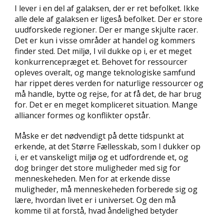
I lever i en del af galaksen, der er ret befolket. Ikke
alle dele af galaksen er ligeså befolket. Der er store
uudforskede regioner. Der er mange skjulte racer.
Det er kun i visse områder at handel og kommers
finder sted. Det miljø, I vil dukke op i, er et meget
konkurrencepræget et. Behovet for ressourcer
opleves overalt, og mange teknologiske samfund
har rippet deres verden for naturlige ressourcer og
må handle, bytte og rejse, for at få det, de har brug
for. Det er en meget kompliceret situation. Mange
alliancer formes og konflikter opstår.
Måske er det nødvendigt på dette tidspunkt at
erkende, at det Større Fællesskab, som I dukker op
i, er et vanskeligt miljø og et udfordrende et, og
dog bringer det store muligheder med sig for
menneskeheden. Men for at erkende disse
muligheder, må menneskeheden forberede sig og
lære, hvordan livet er i universet. Og den må
komme til at forstå, hvad åndelighed betyder