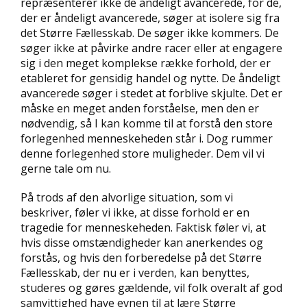
repræsenterer ikke de åndeligt avancerede, for de,
der er åndeligt avancerede, søger at isolere sig fra
det Større Fællesskab. De søger ikke kommers. De
søger ikke at påvirke andre racer eller at engagere
sig i den meget komplekse række forhold, der er
etableret for gensidig handel og nytte. De åndeligt
avancerede søger i stedet at forblive skjulte. Det er
måske en meget anden forståelse, men den er
nødvendig, så I kan komme til at forstå den store
forlegenhed menneskeheden står i. Dog rummer
denne forlegenhed store muligheder. Dem vil vi
gerne tale om nu.
På trods af den alvorlige situation, som vi
beskriver, føler vi ikke, at disse forhold er en
tragedie for menneskeheden. Faktisk føler vi, at
hvis disse omstændigheder kan anerkendes og
forstås, og hvis den forberedelse på det Større
Fællesskab, der nu er i verden, kan benyttes,
studeres og gøres gældende, vil folk overalt af god
samvittighed have evnen til at lære Større