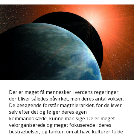
Der er meget få mennesker i verdens regeringer,
der bliver således påvirket, men deres antal vokser.
De besøgende forstår magthierarkiet, for de lever
selv efter det og følger deres egen
kommandokæde, kunne man sige. De er meget
velorganiserede og meget fokuserede i deres
bestræbelser, og tanken om at have kulturer fulde