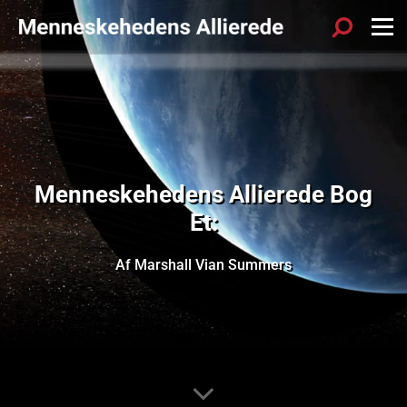
Menneskehedens Allierede Bog
Et:
Af Marshall Vian Summers