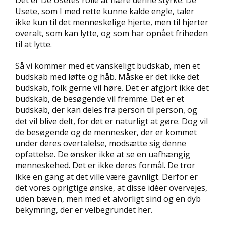
Det er De Usetes rolle at nære denne styrke. De
Usete, som I med rette kunne kalde engle, taler
ikke kun til det menneskelige hjerte, men til hjerter
overalt, som kan lytte, og som har opnået friheden
til at lytte.
Så vi kommer med et vanskeligt budskab, men et
budskab med løfte og håb. Måske er det ikke det
budskab, folk gerne vil høre. Det er afgjort ikke det
budskab, de besøgende vil fremme. Det er et
budskab, der kan deles fra person til person, og
det vil blive delt, for det er naturligt at gøre. Dog vil
de besøgende og de mennesker, der er kommet
under deres overtalelse, modsætte sig denne
opfattelse. De ønsker ikke at se en uafhængig
menneskehed. Det er ikke deres formål. De tror
ikke en gang at det ville være gavnligt. Derfor er
det vores oprigtige ønske, at disse idéer overvejes,
uden bæven, men med et alvorligt sind og en dyb
bekymring, der er velbegrundet her.