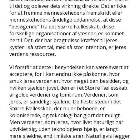
til det og oplever dets virkning direkte. Det er ikke
for at fremme menneskehedens fremskridt eller
menneskehedens åndelige uddannelse, at disse
”besøgende” fra det Større Fællesskab, disse
forskellige organisationer af væsner, er kommet
hertil. Det, der har bragt disse kræfter til jeres
kyster i så stort tal, med så stor intention, er jeres
verdens ressourcer.
Vi forstår at dette i begyndelsen kan være svært at
acceptere, for I kan endnu ikke påskønne, hvor
smuk jeres verden er, hvor meget den besidder, og
hvilken sjælden juvel, den er i et Større Fællesskab
af golde verdener og tomt rum. Verdener, som
jeres, er sandeligt sjældne. De fleste steder i det
Større Fællesskab, der nu er beboede, er
koloniserede, og teknologi har gjort det muligt.
Men verdener, som jeres, hvor livet naturligt har
udviklet sig, uden teknologiens hjælp, er langt
mere sjældne, end I måske aner. Naturligvis lægger