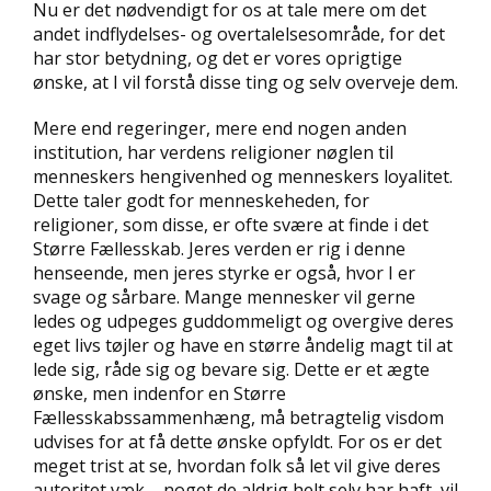
Nu er det nødvendigt for os at tale mere om det
andet indflydelses- og overtalelsesområde, for det
har stor betydning, og det er vores oprigtige
ønske, at I vil forstå disse ting og selv overveje dem.
Mere end regeringer, mere end nogen anden
institution, har verdens religioner nøglen til
menneskers hengivenhed og menneskers loyalitet.
Dette taler godt for menneskeheden, for
religioner, som disse, er ofte svære at finde i det
Større Fællesskab. Jeres verden er rig i denne
henseende, men jeres styrke er også, hvor I er
svage og sårbare. Mange mennesker vil gerne
ledes og udpeges guddommeligt og overgive deres
eget livs tøjler og have en større åndelig magt til at
lede sig, råde sig og bevare sig. Dette er et ægte
ønske, men indenfor en Større
Fællesskabssammenhæng, må betragtelig visdom
udvises for at få dette ønske opfyldt. For os er det
meget trist at se, hvordan folk så let vil give deres
autoritet væk – noget de aldrig helt selv har haft, vil