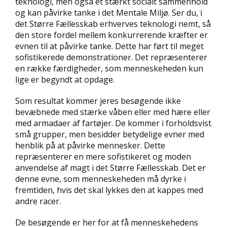
teknologi, men også et stærkt socialt sammenhold
og kan påvirke tanke i det Mentale Miljø. Ser du, i
det Større Fællesskab erhverves teknologi nemt, så
den store fordel mellem konkurrerende kræfter er
evnen til at påvirke tanke. Dette har ført til meget
sofistikerede demonstrationer. Det repræsenterer
en række færdigheder, som menneskeheden kun
lige er begyndt at opdage.
Som resultat kommer jeres besøgende ikke
bevæbnede med stærke våben eller med hære eller
med armadaer af fartøjer. De kommer i forholdsvist
små grupper, men besidder betydelige evner med
henblik på at påvirke mennesker. Dette
repræsenterer en mere sofistikeret og moden
anvendelse af magt i det Større Fællesskab. Det er
denne evne, som menneskeheden må dyrke i
fremtiden, hvis det skal lykkes den at kappes med
andre racer.
De besøgende er her for at få menneskehedens