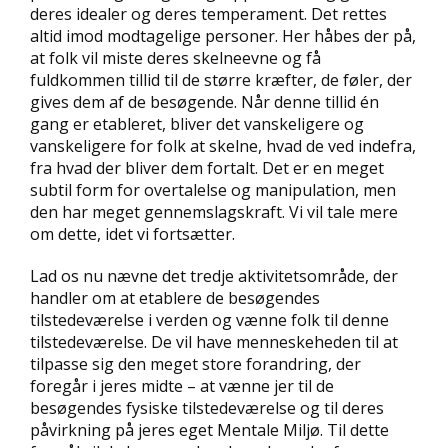
deres idealer og deres temperament. Det rettes
altid imod modtagelige personer. Her håbes der på,
at folk vil miste deres skelneevne og få
fuldkommen tillid til de større kræfter, de føler, der
gives dem af de besøgende. Når denne tillid én
gang er etableret, bliver det vanskeligere og
vanskeligere for folk at skelne, hvad de ved indefra,
fra hvad der bliver dem fortalt. Det er en meget
subtil form for overtalelse og manipulation, men
den har meget gennemslagskraft. Vi vil tale mere
om dette, idet vi fortsætter.
Lad os nu nævne det tredje aktivitetsområde, der
handler om at etablere de besøgendes
tilstedeværelse i verden og vænne folk til denne
tilstedeværelse. De vil have menneskeheden til at
tilpasse sig den meget store forandring, der
foregår i jeres midte – at vænne jer til de
besøgendes fysiske tilstedeværelse og til deres
påvirkning på jeres eget Mentale Miljø. Til dette