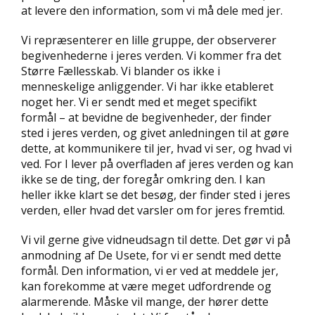
at levere den information, som vi må dele med jer.
Vi repræsenterer en lille gruppe, der observerer
begivenhederne i jeres verden. Vi kommer fra det
Større Fællesskab. Vi blander os ikke i
menneskelige anliggender. Vi har ikke etableret
noget her. Vi er sendt med et meget specifikt
formål – at bevidne de begivenheder, der finder
sted i jeres verden, og givet anledningen til at gøre
dette, at kommunikere til jer, hvad vi ser, og hvad vi
ved. For I lever på overfladen af jeres verden og kan
ikke se de ting, der foregår omkring den. I kan
heller ikke klart se det besøg, der finder sted i jeres
verden, eller hvad det varsler om for jeres fremtid.
Vi vil gerne give vidneudsagn til dette. Det gør vi på
anmodning af De Usete, for vi er sendt med dette
formål. Den information, vi er ved at meddele jer,
kan forekomme at være meget udfordrende og
alarmerende. Måske vil mange, der hører dette