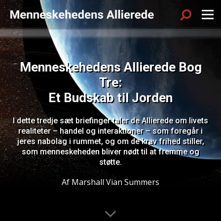
Sök
Menu
Menneskehedens Allierede Bog
Tre:
Et Budskab til Jorden
I dette tredje sæt briefinger taler de Allierede om livets
realiteter – handel og interaktioner – som foregår i
jeres nabolag i rummet, og om de krav frihed stiller,
som menneskeheden bliver nødt til at fremme og
støtte.
Af Marshall Vian Summers