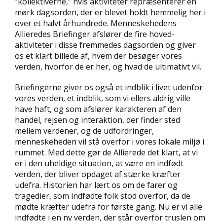
”kollektiverne,” hvis aktiviteter repræsenterer en
mørk dagsorden, der er blevet holdt hemmelig her i
over et halvt århundrede. Menneskehedens
Allieredes Briefinger afslører de fire hoved-
aktiviteter i disse fremmedes dagsorden og giver
os et klart billede af, hvem der besøger vores
verden, hvorfor de er her, og hvad de ultimativt vil.
Briefingerne giver os også et indblik i livet udenfor
vores verden, et indblik, som vi ellers aldrig ville
have haft, og som afslører karakteren af den
handel, rejsen og interaktion, der finder sted
mellem verdener, og de udfordringer,
menneskeheden vil stå overfor i vores lokale miljø i
rummet. Med dette gør de Allierede det klart, at vi
er i den uheldige situation, at være en indfødt
verden, der bliver opdaget af stærke kræfter
udefra. Historien har lært os om de farer og
tragedier, som indfødte folk stod overfor, da de
mødte kræfter udefra for første gang. Nu er vi alle
indfødte i en ny verden, der står overfor truslen om