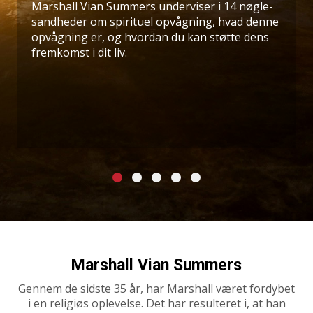
Marshall Vian Summers underviser i 14 nøgle-
sandheder om spirituel opvågning, hvad denne
opvågning er, og hvordan du kan støtte dens
fremkomst i dit liv.
Marshall Vian Summers
Gennem de sidste 35 år, har Marshall været fordybet
i en religiøs oplevelse. Det har resulteret i, at han