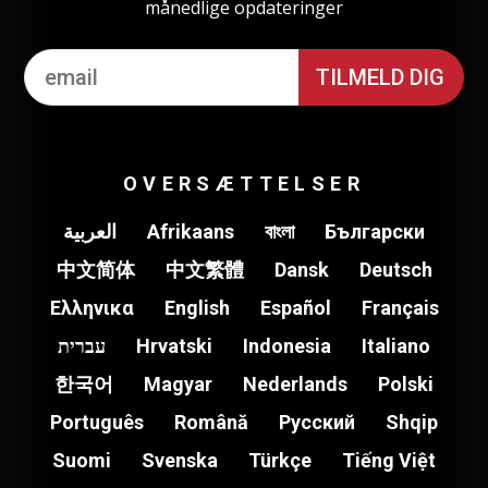
månedlige opdateringer
OVERSÆTTELSER
العربية
Afrikaans
বাংলা
Български
中文简体
中文繁體
Dansk
Deutsch
Ελληνικα
English
Español
Français
עברית
Hrvatski
Indonesia
Italiano
한국어
Magyar
Nederlands
Polski
Português
Română
Pусский
Shqip
Suomi
Svenska
Türkçe
Tiếng Việt