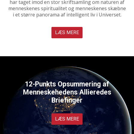
har taget imod en stor skriftsamling om naturen af
menneskenes spiritualitet og menneskenes skæbne
i et større panorama af intelligent liv i Universet.
LÆS MERE
12-Punkts Opsummering af
Menneskehedens Allieredes
Briefinger
LÆS MERE