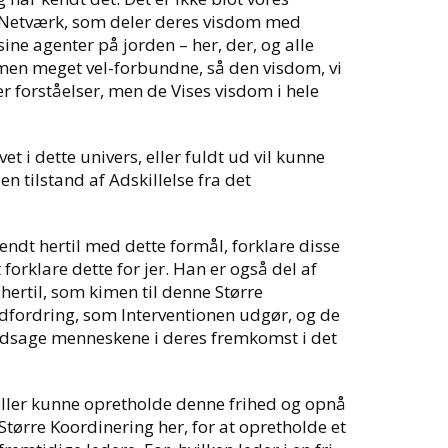
ses Netværk, som deler deres visdom med
e agenter på jorden – her, der, og alle
 men meget vel-forbundne, så den visdom, vi
er forståelser, men de Vises visdom i hele
t i dette univers, eller fuldt ud vil kunne
 en tilstand af Adskillelse fra det
ndt hertil med dette formål, forklare disse
 forklare dette for jer. Han er også del af
hertil, som kimen til denne Større
dfordring, som Interventionen udgør, og de
ledsage menneskene i deres fremkomst i det
eller kunne opretholde denne frihed og opnå
 Større Koordinering her, for at opretholde et