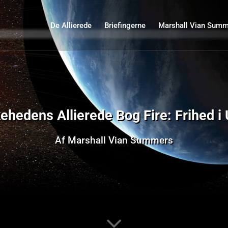
De Allierede
Briefingerne
Marshall Vian Sum
hedens Allierede Bog Fire: Frihed i 
Af Marshall Vian Summers