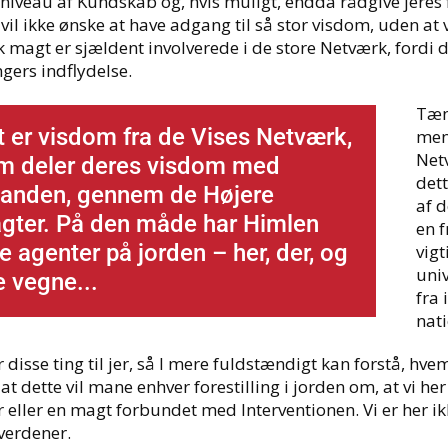
niveau af Kundskab og, hvis muligt, endda rådgive jeres fr
 vil ikke ønske at have adgang til så stor visdom, uden at
sk magt er sjældent involverede i de store Netværk, fordi 
ngers indflydelse.
Tæn
t er visdom fra de Vises Netværk,
menn
Netv
m deler deres visdom med
dett
nanden, gennem de Højere
af d
gter. På den måde har Himlen
en f
e agenter på jorden – her, der, og
vigt
univ
e vegne...
fra 
nat
r disse ting til jer, så I mere fuldstændigt kan forstå, hvem
at dette vil mane enhver forestilling i jorden om, at vi h
 eller en magt forbundet med Interventionen. Vi er her ik
verdener.