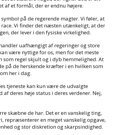
ret af et formål, der er endnu højere.
et symbol på de regerende magter. Vi føler, at
 race. Vi finder det næsten utænkeligt, at der
en, der lever i den fysiske virkelighed.
handler uafhængigt af regeringer og store
kan være nyttige for os, men for det meste
en som regel skjult og i dyb hemmelighed. At
ende på de herskende kræfter i en hvilken som
 om her i dag.
ges tjeneste kan kun være de udvalgte
 af deres høje status i deres verdener. Nej,
ørre skæbne de har. Det er en vanskelig ting,
 fri, repræsenterer en meget vanskelig opgave,
enhed og stor diskretion og skarpsindighed.