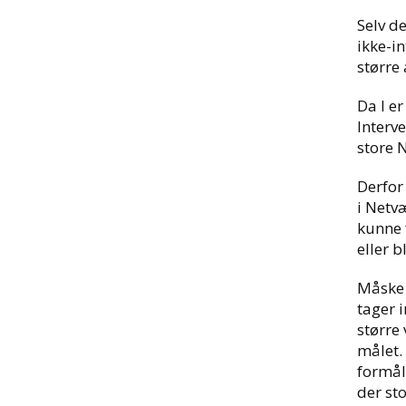
Selv de
ikke-i
større 
Da I e
Interv
store N
Derfor
i Netvæ
kunne 
eller b
Måske 
tager 
større 
målet.
formål,
der sto