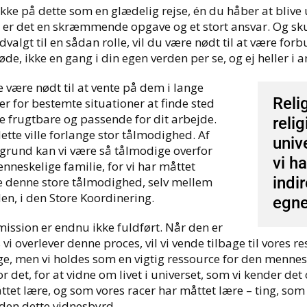
kke på dette som en glædelig rejse, én du håber at blive u
 er det en skræmmende opgave og et stort ansvar. Og sku
udvalgt til en sådan rolle, vil du være nødt til at være f
øde, ikke en gang i din egen verden per se, og ej heller i 
e være nødt til at vente på dem i lange
Reli
er for bestemte situationer at finde sted
ve frugtbare og passende for dit arbejde.
reli
ette ville forlange stor tålmodighed. Af
univ
grund kan vi være så tålmodige overfor
vi ha
nneskelige familie, for vi har måttet
indi
e denne store tålmodighed, selv mellem
en, i den Store Koordinering.
egne
mission er endnu ikke fuldført. Når den er
 vi overlever denne proces, vil vi vende tilbage til vores r
ge, men vi holdes som en vigtig ressource for den menneskel
r det, for at vidne om livet i universet, som vi kender det
ttet lære, og som vores racer har måttet lære – ting, som
uden dette vidnesbyrd.