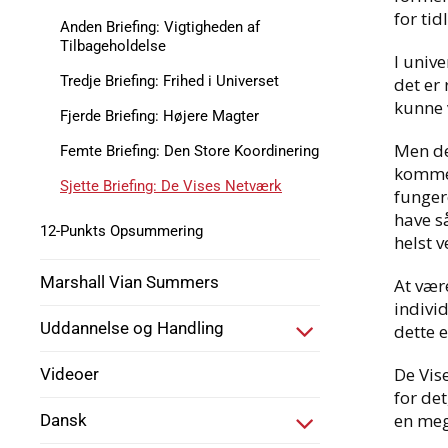
for tid
Anden Briefing: Vigtigheden af
Tilbageholdelse
I unive
Tredje Briefing: Frihed i Universet
det er 
kunne v
Fjerde Briefing: Højere Magter
Men de
Femte Briefing: Den Store Koordinering
kommer
Sjette Briefing: De Vises Netværk
funger
have så
12-Punkts Opsummering
helst 
Marshall Vian Summers
At vær
individ
Uddannelse og Handling
dette 
De Vise
Videoer
for det
en meg
Dansk