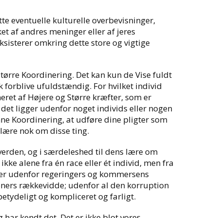
tte eventuelle kulturelle overbevisninger,
ket af andres meninger eller af jeres
ksisterer omkring dette store og vigtige
Større Koordinering. Det kan kun de Vise fuldt
k forblive ufuldstændig. For hvilket individ
eret af Højere og Større kræfter, som er
et ligger udenfor noget individs eller nogen
nne Koordinering, at udføre dine pligter som
 lære nok om disse ting.
l verden, og i særdeleshed til dens lære om
 ikke alene fra én race eller ét individ, men fra
erer udenfor regeringers og kommersens
oners rækkevidde; udenfor al den korruption
tydeligt og kompliceret og farligt.
g har kendt det. Det er ikke blot vores