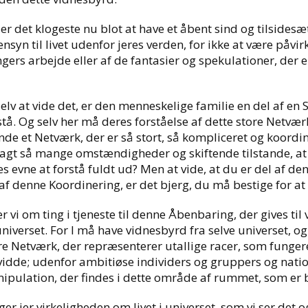
 er det klogeste nu blot at have et åbent sind og tilsidesæ
syn til livet udenfor jeres verden, for ikke at være påvir
gers arbejde eller af de fantasier og spekulationer, der e
elv at vide det, er den menneskelige familie en del af en 
stå. Og selv her må deres forståelse af dette store Netvær
nde et Netværk, der er så stort, så kompliceret og koordin
agt så mange omstændigheder og skiftende tilstande, at d
s evne at forstå fuldt ud? Men at vide, at du er del af de
 af denne Koordinering, er det bjerg, du må bestige for at
r vi om ting i tjeneste til denne Åbenbaring, der gives ti
 universet. For I må have vidnesbyrd fra selve universet, og
rre Netværk, der repræsenterer utallige racer, som fung
idde; udenfor ambitiøse individers og gruppers og nati
ipulation, der findes i dette område af rummet, som er be
ger jer virkeligheden om livet i universet, som vi ser det o