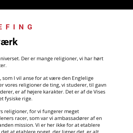
EFING
:
værk
niverset. Der er mange religioner, vi har hørt
er.
, som I vil anse for at være den Englelige
r vores religioner de ting, vi studerer, til gavn
uderer, er af højere karakter. Det er af de Vises
 fysiske rige.
s religioner, for vi fungerer meget
rdeners racer, som var vi ambassadører af en
 anden mission. Vi er her ikke for at etablere
et at etablere noget, der ligner det, er alt