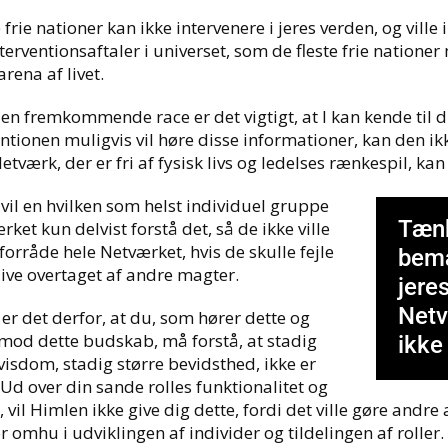
 frie nationer kan ikke intervenere i jeres verden, og ville
nterventionsaftaler i universet, som de fleste frie nation
arena af livet.
r en fremkommende race er det vigtigt, at I kan kende ti
entionen muligvis vil høre disse informationer, kan den ik
etværk, der er fri af fysisk livs og ledelses rænkespil, ka
 vil en hvilken som helst individuel gruppe
Tænk
rket kun delvist forstå det, så de ikke ville
forråde hele Netværket, hvis de skulle fejle
bemæ
live overtaget af andre magter.
jere
Netv
er det derfor, at du, som hører dette og
imod dette budskab, må forstå, at stadig
ikke
visdom, stadig større bevidsthed, ikke er
 Ud over din sande rolles funktionalitet og
 vil Himlen ikke give dig dette, fordi det ville gøre andre 
r omhu i udviklingen af individer og tildelingen af roller.