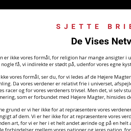
SJETTE BRI
De Vises Net
n er ikke vores formål, for religion har mange ansigter i u
nogle få, vi indirekte er stødt på, udenfor vores egne kyst
ikke vores formål, ser du, for vi ledes af de Højere Magter
ing. Da vores verdener er relativt frie i universet, afspejle
es racer og for vores verdeners trivsel. Men det, vi selv st
nering, som er forbundet med Højere Magter, hinsides det
ne grund er vi her ikke for at repræsentere vores verdener
gigt af dem. Vi er her ikke for at repræsentere vores ve
nden art, for vi er her i et helt andet ærinde og på en helt
e forbindelser mellem vores nationer og jeres nation, for d