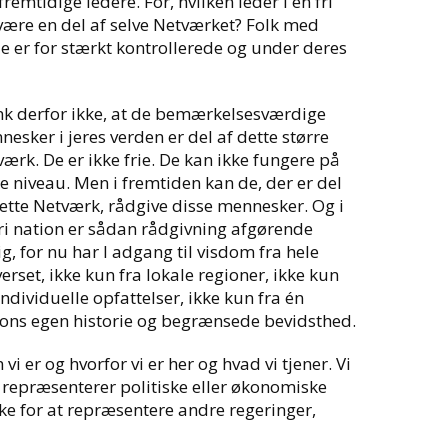
emtidige ledere. For, hvilken leder i en fri
 være en del af selve Netværket? Folk med
de er for stærkt kontrollerede og under deres
k derfor ikke, at de bemærkelsesværdige
esker i jeres verden er del af dette større
ærk. De er ikke frie. De kan ikke fungere på
e niveau. Men i fremtiden kan de, der er del
ette Netværk, rådgive disse mennesker. Og i
ri nation er sådan rådgivning afgørende
ig, for nu har I adgang til visdom fra hele
erset, ikke kun fra lokale regioner, ikke kun
individuelle opfattelser, ikke kun fra én
ions egen historie og begrænsede bevidsthed.
 vi er og hvorfor vi er her og hvad vi tjener. Vi
er repræsenterer politiske eller økonomiske
ke for at repræsentere andre regeringer,