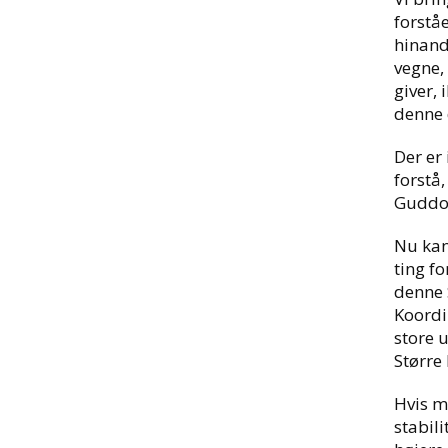
forstå
hinand
vegne,
giver, 
denne 
Der er 
forstå,
Guddo
Nu kan
ting fo
denne 
Koordi
store 
Større
Hvis m
stabili