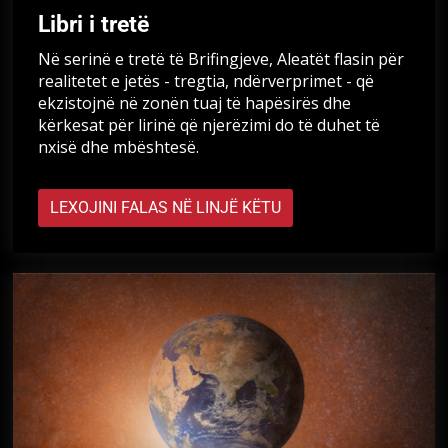
Libri i tretë
Në serinë e tretë të Brifingjeve, Aleatët flasin për
realitetet e jetës - tregtia, ndërverprimet - që
ekzistojnë në zonën tuaj të hapësirës dhe
kërkesat për lirinë që njerëzimi do të duhet të
nxisë dhe mbështesë.
LEXOJINI FALAS NË LINJË KËTU