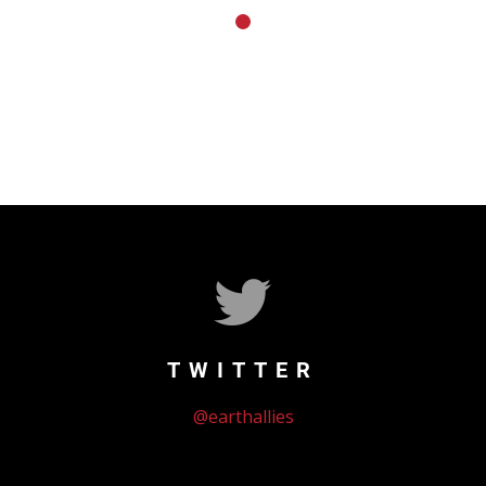
TWITTER
@earthallies