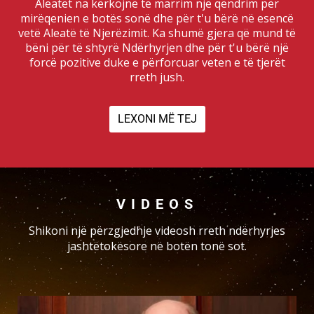
Aleatët na kërkojnë të marrim një qëndrim për
mirëqenien e botës sonë dhe për t'u bërë në esencë
vetë Aleatë të Njerëzimit. Ka shumë gjera që mund të
bëni për të shtyrë Ndërhyrjen dhe për t'u bërë një
forcë pozitive duke e përforcuar veten e të tjerët
rreth jush.
LEXONI MË TEJ
VIDEOS
Shikoni një përzgjedhje videosh rreth ndërhyrjes
jashtëtokësore në botën tonë sot.