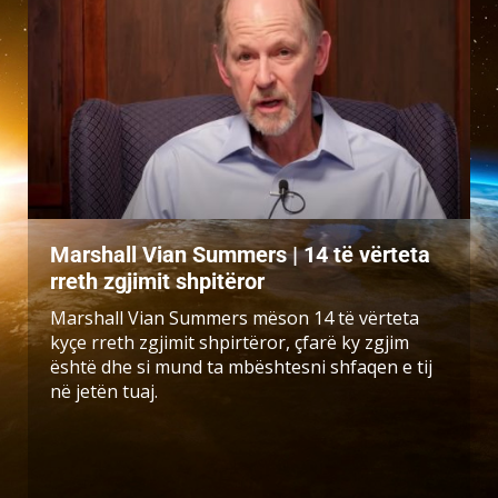
Marshall Vian Summers | 14 të vërteta
rreth zgjimit shpitëror
Marshall Vian Summers mëson 14 të vërteta
kyçe rreth zgjimit shpirtëror, çfarë ky zgjim
është dhe si mund ta mbështesni shfaqen e tij
në jetën tuaj.