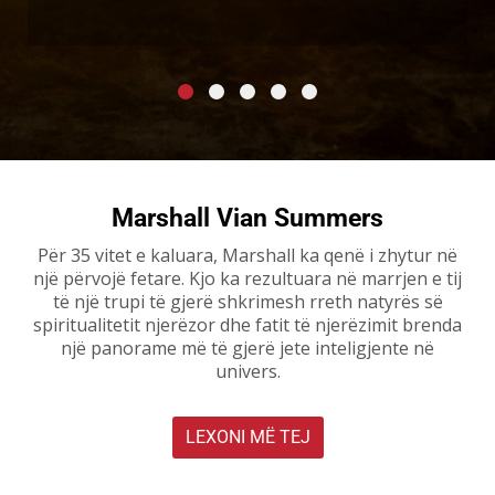
Marshall Vian Summers
Për 35 vitet e kaluara, Marshall ka qenë i zhytur në
një përvojë fetare. Kjo ka rezultuara në marrjen e tij
të një trupi të gjerë shkrimesh rreth natyrës së
spiritualitetit njerëzor dhe fatit të njerëzimit brenda
një panorame më të gjerë jete inteligjente në
univers.
LEXONI MË TEJ