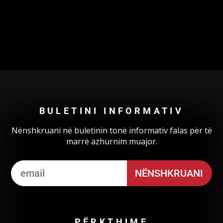
Could not authenticate you.
BULETINI INFORMATIV
Nënshkruani në buletinin tonë informativ falas për të
marrë azhurnim muajor.
PËRKTHIME