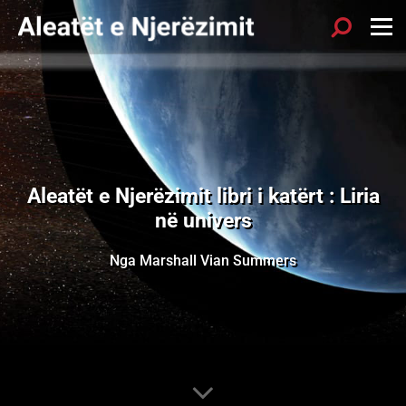
Aleatët e Njerëzimit libri i katërt : Liria
në univers
Nga Marshall Vian Summers