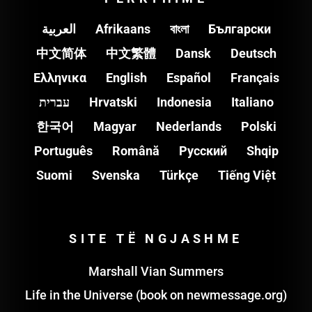
العربية
Afrikaans
বাংলা
Български
中文简体
中文繁體
Dansk
Deutsch
Ελληνικα
English
Español
Français
עברית
Hrvatski
Indonesia
Italiano
한국어
Magyar
Nederlands
Polski
Português
Română
Pусский
Shqip
Suomi
Svenska
Türkçe
Tiếng Việt
SITE TË NGJASHME
Marshall Vian Summers
Life in the Universe (book on newmessage.org)