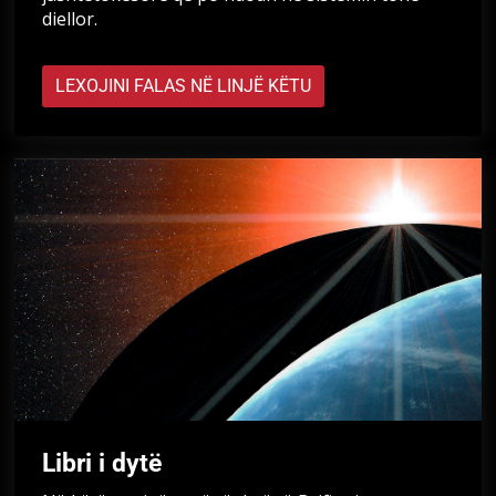
diellor.
LEXOJINI FALAS NË LINJË KËTU
Libri i dytë