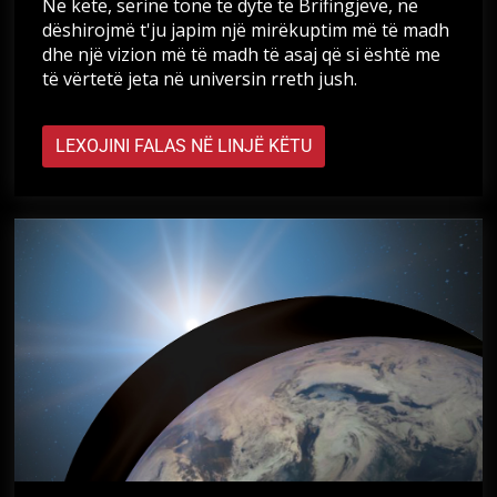
Në këtë, serinë tonë të dytë të Brifingjeve, ne
dëshirojmë t'ju japim një mirëkuptim më të madh
dhe një vizion më të madh të asaj që si është me
të vërtetë jeta në universin rreth jush.
LEXOJINI FALAS NË LINJË KËTU