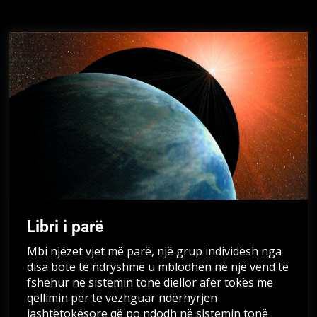
Libri i parë
Mbi njëzet vjet më parë, një grup individësh nga
disa botë të ndryshme u mblodhën në një vend të
fshehur në sistemin tonë diellor afër tokës me
qëllimin për të vëzhguar ndërhyrjen
jashtëtokësore që po ndodh në sistemin tonë