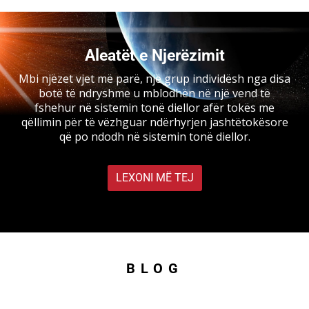
Aleatët e Njerëzimit
Mbi njëzet vjet më parë, një grup individësh nga disa
botë të ndryshme u mblodhën në një vend të
fshehur në sistemin tonë diellor afër tokës me
qëllimin për të vëzhguar ndërhyrjen jashtëtokësore
që po ndodh në sistemin tonë diellor.
LEXONI MË TEJ
BLOG