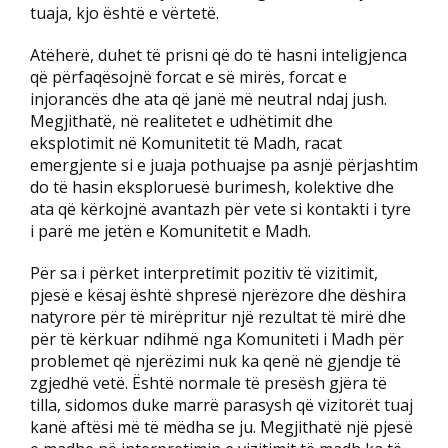
tuaja, kjo është e vërtetë.
Atëherë, duhet të prisni që do të hasni inteligjenca
që përfaqësojnë forcat e së mirës, forcat e
injorancës dhe ata që janë më neutral ndaj jush.
Megjithatë, në realitetet e udhëtimit dhe
eksplotimit në Komunitetit të Madh, racat
emergjente si e juaja pothuajse pa asnjë përjashtim
do të hasin eksploruesë burimesh, kolektive dhe
ata që kërkojnë avantazh për vete si kontakti i tyre
i parë me jetën e Komunitetit e Madh.
Për sa i përket interpretimit pozitiv të vizitimit,
pjesë e kësaj është shpresë njerëzore dhe dëshira
natyrore për të mirëpritur një rezultat të mirë dhe
për të kërkuar ndihmë nga Komuniteti i Madh për
problemet që njerëzimi nuk ka qenë në gjendje të
zgjedhë vetë. Është normale të presësh gjëra të
tilla, sidomos duke marrë parasysh që vizitorët tuaj
kanë aftësi më të mëdha se ju. Megjithatë një pjesë