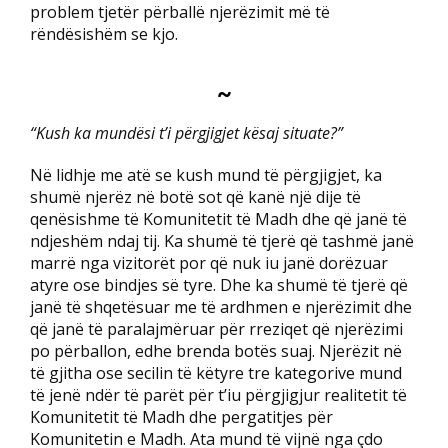
problem tjetër përballë njerëzimit më të
rëndësishëm se kjo.
~
“Kush ka mundësi t’i përgjigjet kësaj situate?”
Në lidhje me atë se kush mund të përgjigjet, ka
shumë njerëz në botë sot që kanë një dije të
qenësishme të Komunitetit të Madh dhe që janë të
ndjeshëm ndaj tij. Ka shumë të tjerë që tashmë janë
marrë nga vizitorët por që nuk iu janë dorëzuar
atyre ose bindjes së tyre. Dhe ka shumë të tjerë që
janë të shqetësuar me të ardhmen e njerëzimit dhe
që janë të paralajmëruar për rreziqet që njerëzimi
po përballon, edhe brenda botës suaj. Njerëzit në
të gjitha ose secilin të këtyre tre kategorive mund
të jenë ndër të parët për t’iu përgjigjur realitetit të
Komunitetit të Madh dhe pergatitjes për
Komunitetin e Madh. Ata mund të vijnë nga çdo