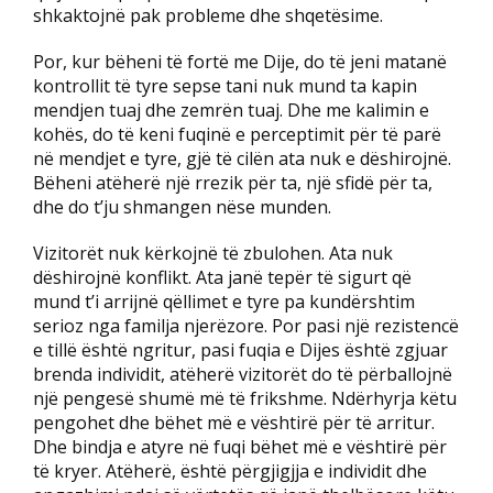
shkaktojnë pak probleme dhe shqetësime.
Por, kur bëheni të fortë me Dije, do të jeni matanë
kontrollit të tyre sepse tani nuk mund ta kapin
mendjen tuaj dhe zemrën tuaj. Dhe me kalimin e
kohës, do të keni fuqinë e perceptimit për të parë
në mendjet e tyre, gjë të cilën ata nuk e dëshirojnë.
Bëheni atëherë një rrezik për ta, një sfidë për ta,
dhe do t’ju shmangen nëse munden.
Vizitorët nuk kërkojnë të zbulohen. Ata nuk
dëshirojnë konflikt. Ata janë tepër të sigurt që
mund t’i arrijnë qëllimet e tyre pa kundërshtim
serioz nga familja njerëzore. Por pasi një rezistencë
e tillë është ngritur, pasi fuqia e Dijes është zgjuar
brenda individit, atëherë vizitorët do të përballojnë
një pengesë shumë më të frikshme. Ndërhyrja këtu
pengohet dhe bëhet më e vështirë për të arritur.
Dhe bindja e atyre në fuqi bëhet më e vështirë për
të kryer. Atëherë, është përgjigjja e individit dhe