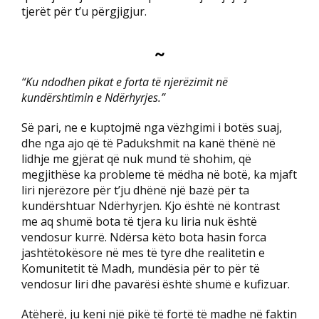
tjerët për t’u përgjigjur.
~
“Ku ndodhen pikat e forta të njerëzimit në
kundërshtimin e Ndërhyrjes.”
Së pari, ne e kuptojmë nga vëzhgimi i botës suaj,
dhe nga ajo që të Padukshmit na kanë thënë në
lidhje me gjërat që nuk mund të shohim, që
megjithëse ka probleme të mëdha në botë, ka mjaft
liri njerëzore për t’ju dhënë një bazë për ta
kundërshtuar Ndërhyrjen. Kjo është në kontrast
me aq shumë bota të tjera ku liria nuk është
vendosur kurrë. Ndërsa këto bota hasin forca
jashtëtokësore në mes të tyre dhe realitetin e
Komunitetit të Madh, mundësia për to për të
vendosur liri dhe pavarësi është shumë e kufizuar.
Atëherë, ju keni një pikë të fortë të madhe në faktin