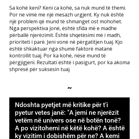
Sa kohë keni? Keni ca kohë, sa nuk mund të themi.
Por ne vimë me një mesazh urgjent. Ky nuk është
një problem që mund të shmanget ost mohohet.
Nga perspektiva jonë, është sfida më e madhe
përballë njerëzimit. Është shqetësimi më i madh,
prioriteti i parë. Jeni vonë në përgatitjen tuaj. Kjo
është shkaktuar nga shumë faktorë matanë
kontrollit tuaj. Por ka kohë, nëse mund të
përgjigjeni. Rezultati është i pasigurt, por ka akoma
shpresë për suksesin tuaj.
~
Ndoshta pyetjet më kritike për t'i
pyetur vetes janë: "A jemi ne njerëzit
vetëm në univers ose në botën tonë?
A po vizitohemi në këtë kohë? A është
ky vizitim i dobishëm për ne? A kemi