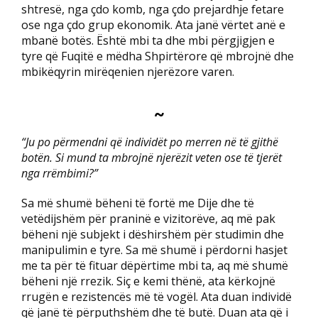
shtresë, nga çdo komb, nga çdo prejardhje fetare
ose nga çdo grup ekonomik. Ata janë vërtet anë e
mbanë botës. Është mbi ta dhe mbi përgjigjen e
tyre që Fuqitë e mëdha Shpirtërore që mbrojnë dhe
mbikëqyrin mirëqenien njerëzore varen.
~
“Ju po përmendni që individët po merren në të gjithë
botën. Si mund ta mbrojnë njerëzit veten ose të tjerët
nga rrëmbimi?”
Sa më shumë bëheni të fortë me Dije dhe të
vetëdijshëm për praninë e vizitorëve, aq më pak
bëheni një subjekt i dëshirshëm për studimin dhe
manipulimin e tyre. Sa më shumë i përdorni hasjet
me ta për të fituar dëpërtime mbi ta, aq më shumë
bëheni një rrezik. Siç e kemi thënë, ata kërkojnë
rrugën e rezistencës më të vogël. Ata duan individë
që janë të përputhshëm dhe të butë. Duan ata që i