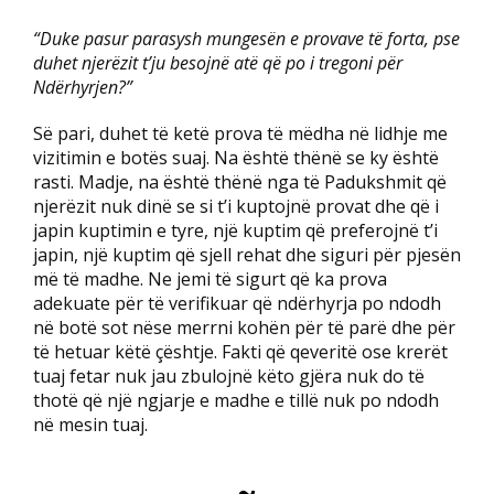
“Duke pasur parasysh mungesën e provave të forta, pse
duhet njerëzit t’ju besojnë atë që po i tregoni për
Ndërhyrjen?”
Së pari, duhet të ketë prova të mëdha në lidhje me
vizitimin e botës suaj. Na është thënë se ky është
rasti. Madje, na është thënë nga të Padukshmit që
njerëzit nuk dinë se si t’i kuptojnë provat dhe që i
japin kuptimin e tyre, një kuptim që preferojnë t’i
japin, një kuptim që sjell rehat dhe siguri për pjesën
më të madhe. Ne jemi të sigurt që ka prova
adekuate për të verifikuar që ndërhyrja po ndodh
në botë sot nëse merrni kohën për të parë dhe për
të hetuar këtë çështje. Fakti që qeveritë ose krerët
tuaj fetar nuk jau zbulojnë këto gjëra nuk do të
thotë që një ngjarje e madhe e tillë nuk po ndodh
në mesin tuaj.
~