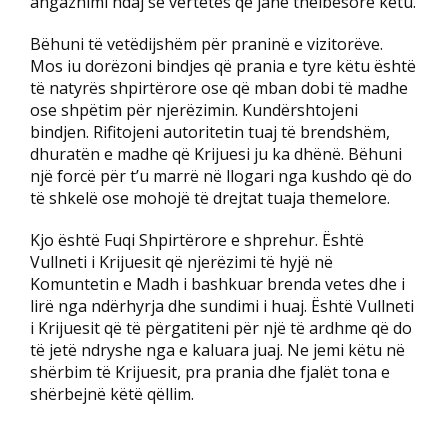
angazhimi ndaj së vërtetës që janë thelbësore këtu.
Bëhuni të vetëdijshëm për praninë e vizitorëve.
Mos iu dorëzoni bindjes që prania e tyre këtu është
të natyrës shpirtërore ose që mban dobi të madhe
ose shpëtim për njerëzimin. Kundërshtojeni
bindjen. Rifitojeni autoritetin tuaj të brendshëm,
dhuratën e madhe që Krijuesi ju ka dhënë. Bëhuni
një forcë për t’u marrë në llogari nga kushdo që do
të shkelë ose mohojë të drejtat tuaja themelore.
Kjo është Fuqi Shpirtërore e shprehur. Është
Vullneti i Krijuesit që njerëzimi të hyjë në
Komuntetin e Madh i bashkuar brenda vetes dhe i
lirë nga ndërhyrja dhe sundimi i huaj. Është Vullneti
i Krijuesit që të përgatiteni për një të ardhme që do
të jetë ndryshe nga e kaluara juaj. Ne jemi këtu në
shërbim të Krijuesit, pra prania dhe fjalët tona e
shërbejnë këtë qëllim.