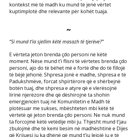
kontekst më të madh ku mund të jenë vërtet
kuptimplotë dhe relevante për kohët tuaja.
~
“Si mund t’ia sjellim këtë masazh të tjerëve?”
E vërteta jeton brenda çdo personi në këtë
moment. Nëse mund t’i flisni të vërtetes brenda çdo
personi, ajo do të bëhet më e fortë dhe do të fillojë
të bëjë jehonë. Shpresa jonë e madhe, shpresa e të
Padukshmëve, forcat shpirtërore që e shërbejnë
botën tuaj, dhe shpresa e atyre që e vlerësojnë
lirinë njerëzore dhe që dëshirojnë ta shohin
emergjencën tuaj në Komunitetin e Madh të
plotësuar me sukses, mbështeten mbi këtë të
vërtetë që jeton brenda çdo personi. Ne nuk mund
ta forcojmë këtë vetëdije mbi ju. Thjesht mund t’jau
zbulojmë dhe të kemi besim në madhështinë e Dijes
që Krijuesi ju ka dhënë që mund t’ju lejojë ju e të