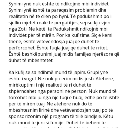
Synimi ynë nuk është të ndikojmë mbi individët.
Synimi ynë është ta paraqesim problemin dhe
realitetin në të cilën po hyni. Të padukshmit po i
sjellin mjetet reale të përgatitjes, sepse kjo vjen
nga Zoti. Në këtë, të Padukshmit ndikojnë mbi
individët për të mirën. Por ka kufizime. Siç e kemi
thënë, është vetëvendosja juaj që duhet të
përforcohet. Është fuqia juaj që duhet të rritet.
Është bashkëpunimi juaj midis familjes njerëzore që
duhet të mbështetet.
Ka kufij se sa ndihmë mund të japim. Grupi ynë
është i vogël. Ne nuk po ecim midis jush. Atëherë,
mirëkuptimi i një realiteti të ri duhet të
shpërndahet nga personi në person. Nuk mund të
forcohet mbi ju nga një fuqi e huaj, edhe po të ishte
për të mirën tuaj. Ne atëherë nuk do të
mbështesnim lirinë dhe vetëvendosjen tuaj po të
sponsorizonim një program të tillë bindjeje. Këtu
nuk mund të jeni si fëmijë. Duhet të bëheni të