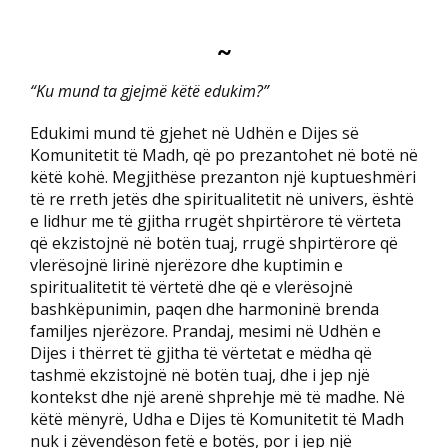
~
“Ku mund ta gjejmë këtë edukim?”
Edukimi mund të gjehet në Udhën e Dijes së
Komunitetit të Madh, që po prezantohet në botë në
këtë kohë. Megjithëse prezanton një kuptueshmëri
të re rreth jetës dhe spiritualitetit në univers, është
e lidhur me të gjitha rrugët shpirtërore të vërteta
që ekzistojnë në botën tuaj, rrugë shpirtërore që
vlerësojnë lirinë njerëzore dhe kuptimin e
spiritualitetit të vërtetë dhe që e vlerësojnë
bashkëpunimin, paqen dhe harmoninë brenda
familjes njerëzore. Prandaj, mesimi në Udhën e
Dijes i thërret të gjitha të vërtetat e mëdha që
tashmë ekzistojnë në botën tuaj, dhe i jep një
kontekst dhe një arenë shprehje më të madhe. Në
këtë mënyrë, Udha e Dijes të Komunitetit të Madh
nuk i zëvendëson fetë e botës, por i jep një