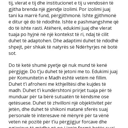
tij, vlerat e tij dhe institucionet e tij u vendosën të
gjitha brenda një gjendje izolimi. Por izolimi juaj
tani ka marrë fund, përgjithmonë. Ishte gjithmonë
e ditur që do të ndodhte. Ishte e pashmangshme që
do të ishte rasti. Atëherë, edukimi juaj dhe vlerat
tuaja po hyjnë në një kontekst të ri, ndaj të cilit
duhet të adaptohen. Dhe adaptimi duhet të ndodhë
shpejt, për shkak të natyrës së Ndërhyrjes në botë
sot.
Do të ketë shumë pyetje që nuk mund të kenë
përgjigje. Do t’ju duhet të jetoni me to. Edukimi juaj
për Komunitetin e Madh është vetëm në fillim.
Duhet t’i afroheni me kthjelltësi dhe kujdes të
madh. Duhet t’i kundërshtoni prirjet tuaja për të
munduar për ta bërë sutuatën të këndsme ose
qetësuese. Duhet të zhvilloni një objektivitet për
jetën, dhe duhet të shikoni matanë sferës suaj
personale të interesave në mënyrë për ta vënë
veten në pozitë për t’iu përgjigjur forcave dhe