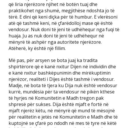
që liria njerëzore njihet në botën tuaj dhe
praktikohet nga shumë, megjithëse ndoshta jo të
tërë. E dini që keni diçka për të humbur. E vlerësoni
atë që tashmë keni, në çfarëdolloj mase që është
vendosur. Nuk doni të jeni të udhëhequr nga fuqi të
huaja. Ju as nuk doni të jeni të udhëhequr në
mënyrë të ashpër nga autoritete njerëzore.
Atëherë, ky është një fillim.
Më pas, për arsyen se bota juaj ka tradita
shpirtërore që e kanë nxitur Dijen në individin dhe
e kanë nxitur bashkëpunimin dhe mirëkuptimin
njerëzor, realiteti i Dijes është tashmë i vendosur.
Madje, në bota të tjera ku Dija nuk është vendosur
kurrë, mundësia për ta vendosur në pikën kthese
të hyrjes në Komunitetin e Madh tregon pak
shpresë për sukses. Dija është mjaft e fortë në
mjaft njerëz këtu, në mënyrë që mund të mësojnë
për realitetin e jetës në Komunitetin e Madh dhe të
kuptojnë se çfarë po ndodh në mes të tyre në këtë