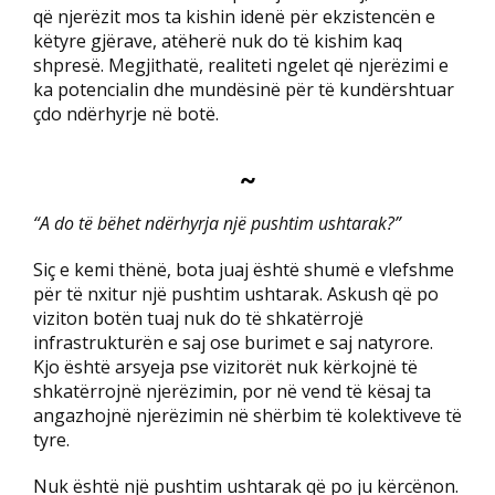
që njerëzit mos ta kishin idenë për ekzistencën e
këtyre gjërave, atëherë nuk do të kishim kaq
shpresë. Megjithatë, realiteti ngelet që njerëzimi e
ka potencialin dhe mundësinë për të kundërshtuar
çdo ndërhyrje në botë.
~
“A do të bëhet ndërhyrja një pushtim ushtarak?”
Siç e kemi thënë, bota juaj është shumë e vlefshme
për të nxitur një pushtim ushtarak. Askush që po
viziton botën tuaj nuk do të shkatërrojë
infrastrukturën e saj ose burimet e saj natyrore.
Kjo është arsyeja pse vizitorët nuk kërkojnë të
shkatërrojnë njerëzimin, por në vend të kësaj ta
angazhojnë njerëzimin në shërbim të kolektiveve të
tyre.
Nuk është një pushtim ushtarak që po ju kërcënon.