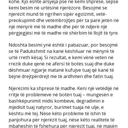
kohë. Kjo është arsyeja pse ne kemi shpresë, sepse
kemi besim në urtësinë njerëzore. Besojmë se
njerëzit mund të ngrihen sipër egoizmit, vetë-
preokupimit dhe vetëmbrojtjes për ta parë jetën në
një mënyrë më të madhe dhe për të ndjerë një
përgjegjësi më të madhe në shërbim të llojit të tyre.
Ndoshta besimi ynë është i pabazuar, por besojmë
se të Padukshmit na kanë këshiluar në mënyrë të
urtë rreth kësaj. Si rezultat, e kemi vënë veten në
rrezik duke qenë në afërsi të botës suaj dhe duke
dëshmuar ngjarje matanë kufujve tuaj që kanë të
bëjnë drejtpërdrejt me të ardhmen dhe fatin tuaj.
Njerëzimi ka shpresë të madhe. Keni një vetëdijë në
rritje të problemeve në botën tuaj – mungesën e
bashkëpunimit midis kombeve, degradimin e
mjedisit tuaj natyror, burimet tuaja në ulje, e
kështu më tej. Nëse këto probleme të ishin të
panjohura për njerëzit tuaj, nëse këto realitete të
mbaheshin të fshehura për njerëzit tuaj, në masën