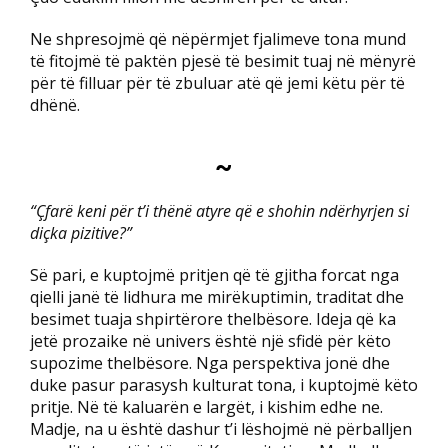
Ne shpresojmë që nëpërmjet fjalimeve tona mund
të fitojmë të paktën pjesë të besimit tuaj në mënyrë
për të filluar për të zbuluar atë që jemi këtu për të
dhënë.
~
“Çfarë keni për t’i thënë atyre që e shohin ndërhyrjen si
diçka pizitive?”
Së pari, e kuptojmë pritjen që të gjitha forcat nga
qielli janë të lidhura me mirëkuptimin, traditat dhe
besimet tuaja shpirtërore thelbësore. Ideja që ka
jetë prozaike në univers është një sfidë për këto
supozime thelbësore. Nga perspektiva jonë dhe
duke pasur parasysh kulturat tona, i kuptojmë këto
pritje. Në të kaluarën e largët, i kishim edhe ne.
Madje, na u është dashur t’i lëshojmë në përballjen