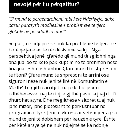
nevojë për t'u përgatitur?"
“Si mund të përqëndrohemi mbi këtë Ndërhyrje, duke
pasur parasysh madhësinë e problemeve të tjera
globale që po ndodhin tani?”
Së pari, ne ndjejmë se nuk ka probleme të tjera në
botë që janë aq të rëndësishme sa kjo. Nga
perspektiva jonë, çfarëdo që mund të zgjidhni nga
ana juaj do të ketë pak kuptim në të ardhmen nëse
liria juaj është e humbur. Çfarë mund të shpresoni
të fitoni? Çfarë mund të shpresoni të arrini ose
siguroni nëse nuk jeni të lirë në Komunitetin e
Madh? Të gjitha arritjet tuaja do t’iu jepen
udhëheqësve tuaj të rinj, e gjithë pasuria juaj do t’i
dhurohet atyre. Dhe megjithëse vizitorët tuaj nuk
janë mizor, janë plotësisht të përkushtuar në
programin e tyre. Jeni të vlerësuar vetëm për aq sa
mund të jeni të dobishëm për kauzën e tyre. Është
për këtë arsye që ne nuk ndjejmë se ka ndonjë