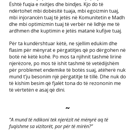
Është fuqia e nxitjes dhe bindjes. Kjo do të
ndërtohet mbi dobësitë tuaja, mbi egoizmin tuaj,
mbi injorancën tuaj të jetës në Komunitetin e Madh
dhe mbi optimizmin tuaj të verbër në lidhje me të
ardhmen dhe kuptimin e jetës matanë kufijve tuaj.
Për ta kundërshtuar këtë, ne sjellim edukim dhe
flasim për mënyrat e përgatitjes që po dërgohen në
botë në këtë kohë. Po mos ta njihnit tashmë lirinë
njerëzore, po mos të ishit tashmë të vetëdijshëm
për problemet endemike të botës suaj, atëherë nuk
mund t’ju besonim një përgatitje të tillë. Dhe nuk do
të kishim besim që fjalët tona do të rezononin me
të vërtetën e asaj që dini.
~
“A mund të ndikoni tek njerëzit në mënyrë aq të
fuqishme sa vizitorët, por për të mirën?”