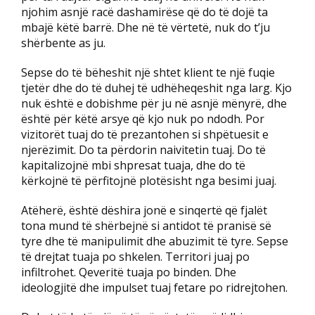
njohim asnjë racë dashamirëse që do të dojë ta
mbajë këtë barrë. Dhe në të vërtetë, nuk do t’ju
shërbente as ju.
Sepse do të bëheshit një shtet klient te një fuqie
tjetër dhe do të duhej të udhëheqeshit nga larg. Kjo
nuk është e dobishme për ju në asnjë mënyrë, dhe
është për këtë arsye që kjo nuk po ndodh. Por
vizitorët tuaj do të prezantohen si shpëtuesit e
njerëzimit. Do ta përdorin naivitetin tuaj. Do të
kapitalizojnë mbi shpresat tuaja, dhe do të
kërkojnë të përfitojnë plotësisht nga besimi juaj.
Atëherë, është dëshira jonë e sinqertë që fjalët
tona mund të shërbejnë si antidot të pranisë së
tyre dhe të manipulimit dhe abuzimit të tyre. Sepse
të drejtat tuaja po shkelen. Territori juaj po
infiltrohet. Qeveritë tuaja po binden. Dhe
ideologjitë dhe impulset tuaj fetare po ridrejtohen.