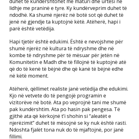
duhet të kundërshtohet me maturi dhe urtësi në
lidhje me praninë e tyre. Ky kundërveprim duhet të
ndodhë. Ka shumë njerëz në botë sot që duhet të
jenë në gjendje ta kuptojnë këtë. Atëherë, hapi i
parë është vetëdija.
Hapi tjetër është edukimi. Është e nevojshme për
shumë njerëz në kultura të ndryshme dhe në
kombe të ndryshme për të mësuar për jetën në
Komunitetin e Madh dhe të fillojnë të kuptojnë atë
që do të kenë të bëjnë dhe që kanë të bëjnë edhe
në këtë moment.
Atëherë, qëllimet realiste janë vetëdija dhe edukimi.
Kjo në vetvete do të pengojë programin e
vizitorëve në botë. Ata po veprojnë tani me shumë
pak kundërshtim. Ata po hasin pak pengesa. Të
gjithë ata që kërkojnë t’i shohin si “aleatët e
njerëzimit” duhet të mësojnë se ky nuk është rasti.
Ndoshta fjalët tona nuk do të mjaftojnë, por janë
fillimi.