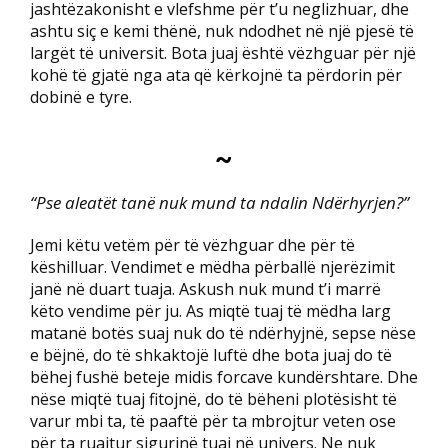
jashtëzakonisht e vlefshme për t’u neglizhuar, dhe
ashtu siç e kemi thënë, nuk ndodhet në një pjesë të
largët të universit. Bota juaj është vëzhguar për një
kohë të gjatë nga ata që kërkojnë ta përdorin për
dobinë e tyre.
~
“Pse aleatët tanë nuk mund ta ndalin Ndërhyrjen?”
Jemi këtu vetëm për të vëzhguar dhe për të
këshilluar. Vendimet e mëdha përballë njerëzimit
janë në duart tuaja. Askush nuk mund t’i marrë
këto vendime për ju. As miqtë tuaj të mëdha larg
matanë botës suaj nuk do të ndërhyjnë, sepse nëse
e bëjnë, do të shkaktojë luftë dhe bota juaj do të
bëhej fushë beteje midis forcave kundërshtare. Dhe
nëse miqtë tuaj fitojnë, do të bëheni plotësisht të
varur mbi ta, të paaftë për ta mbrojtur veten ose
për ta ruajtur sigurinë tuaj në univers. Ne nuk