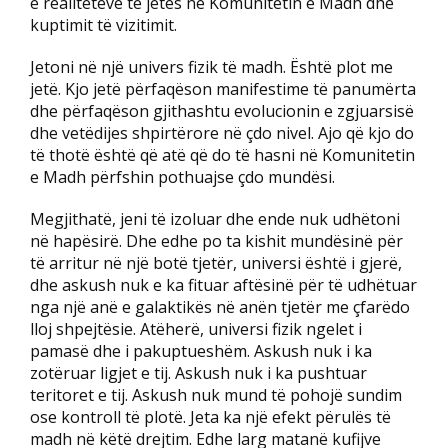
e realiteteve të jetës në Komunitetin e Madh dhe
kuptimit të vizitimit.
Jetoni në një univers fizik të madh. Është plot me
jetë. Kjo jetë përfaqëson manifestime të panumërta
dhe përfaqëson gjithashtu evolucionin e zgjuarsisë
dhe vetëdijes shpirtërore në çdo nivel. Ajo që kjo do
të thotë është që atë që do të hasni në Komunitetin
e Madh përfshin pothuajse çdo mundësi.
Megjithatë, jeni të izoluar dhe ende nuk udhëtoni
në hapësirë. Dhe edhe po ta kishit mundësinë për
të arritur në një botë tjetër, universi është i gjerë,
dhe askush nuk e ka fituar aftësinë për të udhëtuar
nga një anë e galaktikës në anën tjetër me çfarëdo
lloj shpejtësie. Atëherë, universi fizik ngelet i
pamasë dhe i pakuptueshëm. Askush nuk i ka
zotëruar ligjet e tij. Askush nuk i ka pushtuar
teritoret e tij. Askush nuk mund të pohojë sundim
ose kontroll të plotë. Jeta ka një efekt përulës të
madh në këtë drejtim. Edhe larg matanë kufijve