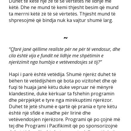
Duhet të ketë një zë të së vërtetës në lidhje me
këtë. Dhe ne mund të kemi thjesht besim që mund
ta merrni këtë zë të së vërtetës. Thjesht mund të
shpresojmë që bindja nuk ka vajtur shumë larg.
~
“Çfarë janë qëllime realiste për ne për të vendosur, dhe
cila është vija e fundit në lidhje me shpëtimin e
njerëzimit nga humbja e vetëvendosjes së tij?”
Hapi i parë është vetëdija. Shumë njerëz duhet të
bëhen të vetëdijshëm që bota po vizitohet dhe që
fuqi të huaja janë këtu duke vepruar në mënyrë
klandestine, duke kërkuar ta fshehin programin
dhe përpjekjet e tyre nga mirëkuptimi njerëzor.
Duhet të jetë shumë e qartë që prania e tyre këtu
është një sfidë e madhe për lirinë dhe
vetëvendosjen njerëzore. Programi që po çojnë më
tej dhe Programi i Pacifikimit që po sponsorizojnë