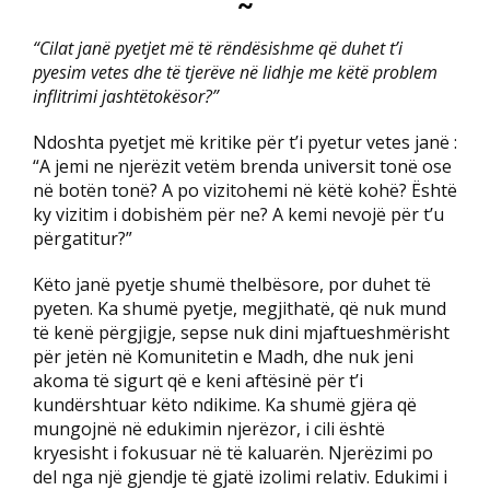
~
“Cilat janë pyetjet më të rëndësishme që duhet t’i
pyesim vetes dhe të tjerëve në lidhje me këtë problem
inflitrimi jashtëtokësor?”
Ndoshta pyetjet më kritike për t’i pyetur vetes janë :
“A jemi ne njerëzit vetëm brenda universit tonë ose
në botën tonë? A po vizitohemi në këtë kohë? Është
ky vizitim i dobishëm për ne? A kemi nevojë për t’u
përgatitur?”
Këto janë pyetje shumë thelbësore, por duhet të
pyeten. Ka shumë pyetje, megjithatë, që nuk mund
të kenë përgjigje, sepse nuk dini mjaftueshmërisht
për jetën në Komunitetin e Madh, dhe nuk jeni
akoma të sigurt që e keni aftësinë për t’i
kundërshtuar këto ndikime. Ka shumë gjëra që
mungojnë në edukimin njerëzor, i cili është
kryesisht i fokusuar në të kaluarën. Njerëzimi po
del nga një gjendje të gjatë izolimi relativ. Edukimi i