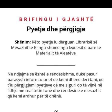
BRIFINGU I GJASHTË
:
Pyetje dhe përgjigje
Shënim:
Këto pyetje iu dërguan Librarisë së
Mesazhit të Ri nga shumë nga lexuesit e parë të
Materialit të Aleatëve.
______________________
Ne ndjejmë se është e rendësishme, duke pasur
parasysh informacionet që kemi dhënë deri tani, që
t’iu përgjigjemi pyetjeve që me siguri do të vijnë në
lidhje me realitetin tonë dhe rëndësinë e mesazhit
që kemi ardhur për të dhënë.
~