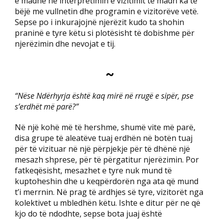
e madhe në interpretimin e vizitimit të madh ka të
bëjë me vullnetin dhe programin e vizitorëve vetë.
Sepse po i inkurajojnë njerëzit kudo ta shohin
praninë e tyre këtu si plotësisht të dobishme për
njerëzimin dhe nevojat e tij.
~
“Nëse Ndërhyrja është kaq mirë në rrugë e sipër, pse
s’erdhët më parë?”
Në një kohë më të hershme, shumë vite më parë,
disa grupe të aleatëve tuaj erdhën në botën tuaj
për të vizituar në një përpjekje për të dhënë një
mesazh shprese, për të përgatitur njerëzimin. Por
fatkeqësisht, mesazhet e tyre nuk mund të
kuptoheshin dhe u keqpërdorën nga ata që mund
t’i merrnin. Në prag të ardhjes së tyre, vizitorët nga
kolektivet u mbledhën këtu. Ishte e ditur për ne që
kjo do të ndodhte, sepse bota juaj është