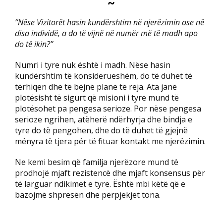
~
“Nëse Vizitorët hasin kundërshtim në njerëzimin ose në
disa individë, a do të vijnë në numër më të madh apo
do të ikin?”
Numri i tyre nuk është i madh. Nëse hasin
kundërshtim të konsiderueshëm, do të duhet të
tërhiqen dhe të bëjnë plane të reja. Ata janë
plotësisht të sigurt që misioni i tyre mund të
plotësohet pa pengesa serioze. Por nëse pengesa
serioze ngrihen, atëherë ndërhyrja dhe bindja e
tyre do të pengohen, dhe do të duhet të gjejnë
mënyra të tjera për të fituar kontakt me njerëzimin.
Ne kemi besim që familja njerëzore mund të
prodhojë mjaft rezistencë dhe mjaft konsensus për
të larguar ndikimet e tyre. Është mbi këtë që e
bazojmë shpresën dhe përpjekjet tona.