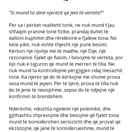
“Si mund ta dinë njerëzit që jeni të vertetë?”
Për sa i përket realitetit tonë, ne nuk mund t’jau
shfaqim praninë tonë fizike, prandaj duhet të
dalloni kuptimin dhe rëndësinë e fjalëve tona. Në
këtë pikë, nuk është thjesht një punë besimi.
Kërkon një njohje më të madhe, një Dije, një
rezonancë. Fjalët që flasim, i besojmë të vërteta, por
kjo nuk e siguron që mund të merren të tilla. Ne
nuk mund ta kontrollojmë përgjigjen ndaj mesazhit
tonë. Ka njerëz që do të kërkojnë më shumë prova
sesa mund të jepen. Për të tjerë, prova të tilla nuk
do të jenë të nevojshme, sepse do të ndjejnë një
konfirmin të brendshëm.
Ndërkohë, ndoshta ngelemi një polemikë, dhe
gjithashtu shpresojmë dhe besojmë që fjalët tona
mund të konsiderohen seriozisht dhe që provat që
ekzistojnë, që janë të konsiderueshme, mund të