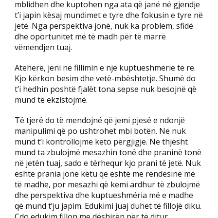
mblidhen dhe kuptohen nga ata që janë në gjendje
t’i japin kësaj mundimet e tyre dhe fokusin e tyre në
jetë. Nga perspektiva jonë, nuk ka problem, sfidë
dhe oportunitet më të madh për të marrë
vëmendjen tuaj.
Atëherë, jeni në fillimin e një kuptueshmërie të re.
Kjo kërkon besim dhe vetë-mbështetje. Shumë do
t’i hedhin poshtë fjalët tona sepse nuk besojnë që
mund të ekzistojmë.
Të tjerë do të mendojnë që jemi pjesë e ndonjë
manipulimi që po ushtrohet mbi botën. Ne nuk
mund t’i kontrollojmë këto përgjigje. Ne thjesht
mund ta zbulojmë mesazhin tonë dhe praninë tonë
në jetën tuaj, sado e tërhequr kjo prani të jetë. Nuk
është prania jonë këtu që është me rëndësinë më
të madhe, por mesazhi që kemi ardhur të zbulojmë
dhe perspektiva dhe kuptueshmëria më e madhe
që mund t’ju japim. Edukimi juaj duhet të fillojë diku.
Çdo edukim fillon me dëshirën për të ditur.