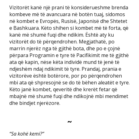
Vizitorët kanë një prani të konsiderueshme brenda
kombeve më të avancuara në botën tuaj, sidomos
në kombet e Evropës, Rusisë, Japonisë dhe Shtetet
e Bashkuara. Këto shihen si kombet më të forta, që
kanë më shumë fuqi dhe ndikim. Është aty ku
vizitorët do të përqendrohen. Megjathatë, po
marrin njerëz nga të gjithë bota, dhe po e çojnë
përpara Programin e tyre të Pacifikimit me të gjithë
ata që kapin, nëse këta individë mund të jenë të
ndjeshëm ndaj ndikimit të tyre. Prandaj, prania e
vizitorëve është botërore, por po përqendrohen
mbi ata që shpresojnë se do të bëhen aleatët e tyre.
Këto janë kombet, qeveritë dhe krerët fetar që
mbajnë më shumë fuqi dhe ndikojnë mbi mendimet
dhe bindjet njerëzore.
~
“Sa kohë kemi?”