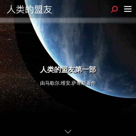
人类的盟友第一部
由马歇尔.维安.萨摩斯著作