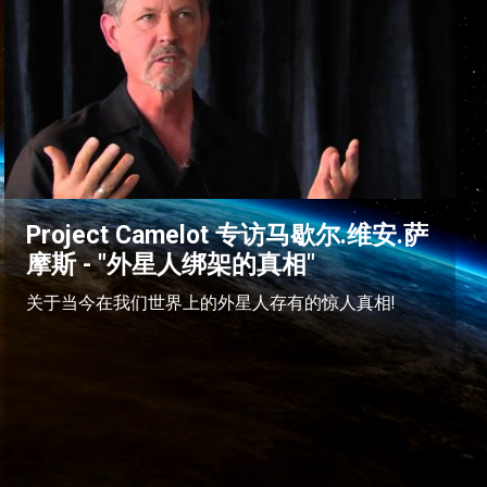
Project Camelot 专访马歇尔.维安.萨
摩斯 - "外星人绑架的真相"
关于当今在我们世界上的外星人存有的惊人真相!