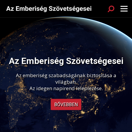
Sök
Menu
Az Emberiség Szövetségesei
Az emberiség szabadságának biztosítása a
világban.
Az idegen napirend leleplezése.
BŐVEBBEN