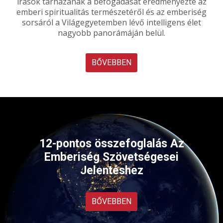
írások tárházának a befogadását eredményezte az
emberi spiritualitás természetéről és az emberiség
sorsáról a Világegyetemben lévő intelligens élet
nagyobb panorámáján belül.
BŐVEBBEN
12-pontos összefoglalás Az
Emberiség Szövetségesei
Jelentéshez
BŐVEBBEN