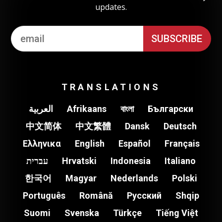
updates.
TRANSLATIONS
العربية
Afrikaans
বাংলা
Български
中文简体
中文繁體
Dansk
Deutsch
Ελληνικα
English
Español
Français
עברית
Hrvatski
Indonesia
Italiano
한국어
Magyar
Nederlands
Polski
Português
Română
Pусский
Shqip
Suomi
Svenska
Türkçe
Tiếng Việt