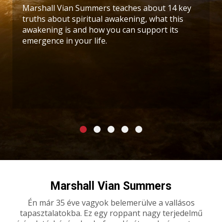
Marshall Vian Summers teaches about 14 key
truths about spiritual awakening, what this
awakening is and how you can support its
emergence in your life.
Marshall Vian Summers
Én már 35 éve vagyok belemerülve a vallásos
tapasztalatokba. Ez egy roppant nagy terjedelmű