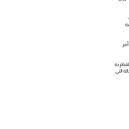
ة
أمر
قيام به
ة التي