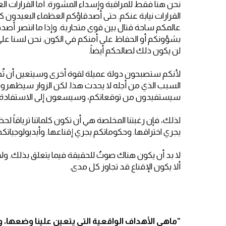
نحن هنا فقط للمراقبة وإسداء المشورة. أما القرارات ال
القرارات نيابة عنكم. حتى أصدقاؤكم العظماء البعيدون 
عالمكم ساحة قتال بين قوى متحاربة. وإذا ما انتصر أص
بشؤونكم أو الحفاظ على أمنكم في الكون. نحن لسنا على
لن يكون ذلك لصالحكم أيضاً.
لأنكم ستصبحون دولة عميلة لقوة أخرى وسيتعين أن تُحك
السبب الذي من أجله لا يحدث هذا. لكن الزوار سيظهر
سيستفيدون من توقعاتكم، وسيسعون إلى الاستفادة ب
لذلك، فإن رغبتنا المخلصة هي أن تكون كلماتنا ترياقاً
يجري اختراقها. وحكوماتكم يجري إقناعها. وأيديولوجياتك
لا بد أن يكون هناك صوتُ للحقيقة فيما يتعلق بذلك. ولا 
ألا يكون الإقناع قد تجاوز كل مدى.
”
ماهي الأهداف الواقعية التي يتعين علينا وضعها، و