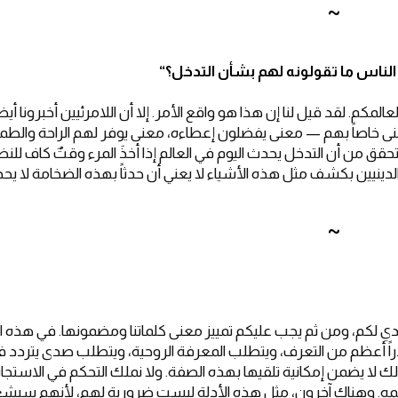
~
 الناس ما تقولونه لهم بشأن التدخل؟
“
لمكم. لقد قيل لنا إن هذا هو واقع الأمر. إلا أن اللامرئيين أخبرونا أيضا
ى خاصاً بهم — معنى يفضلون إعطاءه، معنى يوفر لهم الراحة والطمأ
حقق من أن التدخل يحدث اليوم في العالم إذا أخذَ المرء وقتٌ كاف للنظ
الدينيين بكشف مثل هذه الأشياء لا يعني أن حدثاً بهذه الضخامة لا يحد
~
ادي لكم، ومن ثم يجب عليكم تمييز معنى كلماتنا ومضمونها. في هذه ال
اً أعظم من التعرف، ويتطلب المعرفة الروحية، ويتطلب صدى يتردد 
لك لا يضمن إمكانية تلقيها بهذه الصفة. ولا نملك التحكم في الاستجا
تقديمه. وهناك آخرون، مثل هذه الأدلة ليست ضرورية لهم، لأنهم سي