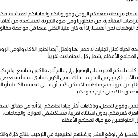
سماء مرتبطة بفهمكم الروحي وموروثاتكم وإيمانياتكم العقائدية. فكر
راضات العقائدية. من منظورنا وفي ضوء التجربة المستمدة من ثقافاتن
التوقعات نحن أنفسنا. إلا أنه كان علينا التخلي عنها في مواجهة حقائق
الحياة تمثل تجليات لا حصر لها وتمثل أيضا تطور الذكاء والوعي الرو
المجتمع الأعظم يشمل كل الاحتمالات تقريباً.
و كانت لديكم القدرة على الوصول إلى عالم آخر، فالكون شاسع، ولم ي
رف الآخر بأي نوع من السرعة. لذلك، يبقى الكون المادي ضخماً يستعصي
ع من غزو جميع مناطقه. لا يمكن لأحد أن يدعي الهيمنة الكاملة أو 
. ويصدق ذلك حتى خارج حدودكم.
خير، وقوى للجهل، وذكاءات أكثر حيادا تجاهكم. إلا أنه في حقائق السف
رة كعرقكم، بدون استثناء تقريباً، مستكشفي الموارد، والجماعات،
لمتواصلين مع حياة المجتمع الأعظم.
 التفسير في توقع البشر ورغبتهم الطبيعية في الترحيب بنتائج خيّرة وال