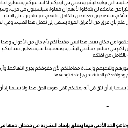
عظيمة التي تواجه البشرية فهي في أيديكم. لا أحد غيركم يستطيع اتخا
كثيرا عن عالمكم لن يتدخلوا. لأنهم إن فعلوا، سيتسببون في حرب، وس
دقاؤكم، ستصبحون معتمدين بالكامل عليهم، غير قادرين على القيام
 علم بأي عرق من الأعراق الخيرة يسعى إلى تحمل هذا العبء. وفي ال
موا من مكان بعيد. هذا ليس مفيداً لكم بأي حال من الأحوال، وهذا 
ون لكم في مظهر مخلِّصي البشرية ومنقذيها. سيستغلون سذاجتكم.
الكامل من ثقتكم.
 لحضورهم وتلاعبهم وإساءة معاملتكم. لأن حقوقكم يجري انتهاكها. وأ
م ودوافعكم الدينية يجري إعادة توجيهها.
يسعنا إلا أن نثق في أنه يمكنكم تلقي صوت الحق هذا. ولا يسعنا إلا أن
~
ماهو الحد الأدنى فيما يتعلق بإنقاذ البشرية من فقدان حقها في