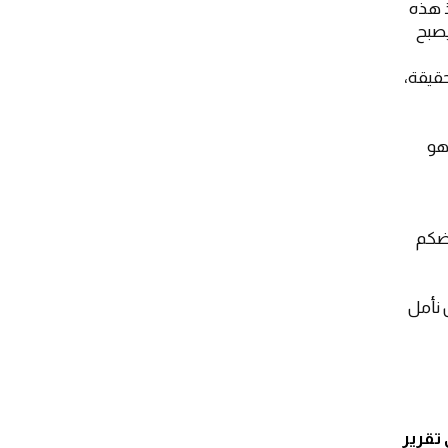
ذ هذه
يصبح
حقيقة،
هو
رضكم
 نأمل
 تقرير