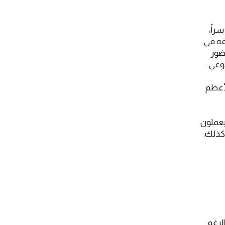
راً،
قه في
حضور
وعي.
لأعظم
يعملون
 كذلك.
الرغم