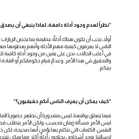
“
نظراً لعدم وجود أدلة دامغة، لماذا ينبغي أن يصدق
أولاً، يجب أن تكون هناك أدلةٌ عظيمة بما يخص الزيارات لعا
الناس لا يعرفون كيفية فهم الأدلة وأنهم يعطونها معن
في أغلب الحالات. نحن على يقين من وجود أدلةٍ كافية للت
والتحقيق في هذا الأمر. وعدمُ قيام حكوماتكم أو القادة 
بينكم.
“
كيف يمكن أن يعرف الناس أنكم حقيقيون؟
“
فيما يتعلق بواقعنا، ليس بمقدورنا أن نظهر حضورنا الم
ليس الأمر مسألة إيمان فحسب. ولكن الأمر يتطلب قدر
النفس. الكلمات التي نتكلم بها نؤمن أنها صحيحة، لكن ذ
لرسالتنا. يوجد أشخاص يحتاجون أدلةٌ أكثر مما يمكن 