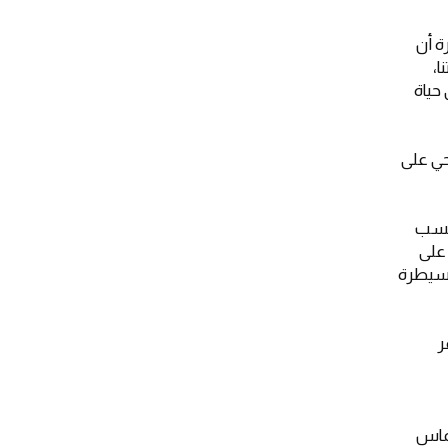
ة أن
ا،
 حياة
حي على
كتسب
 على
السيطرة
ر
تماس