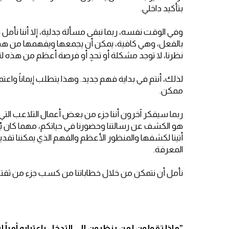
بتأكيد داخلي.
وفي الوقت نفسه، ربما نبقى مسألة جدلية، إلا أننا نأمل 
بالفعل، وهي كافية، يمكن أن يجمعها ويفهمها من هم ع
نظرنا، لا توجد مشكلة أو تحدٍ أو فرصة أعظم من هذه 
لذلك، أنتم في بداية فهم جديد. وهذا يتطلب إيماناً واعتم
ممكن.
ربما سيفكر آخرون أننا جزء من بعض أعمال التلاعب التي ت
هو الكشف عن رسالتنا وحضورنا في حياتكم، مهما كان بُع
أتينا لكشفها والمنظور الأعظم والفهم الذي يمكننا تقديم
المعرفة.
نأمل أن نتمكن من خلال خطاباتنا من كسب جزء من ثقتك
”
ماذا تقولون لمن ينظرون إلى التدخل باعتباره أمراً إيج