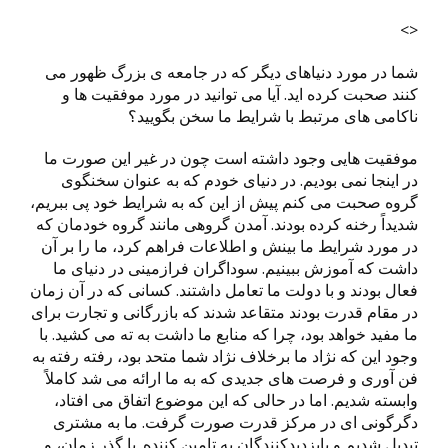
<>
شما در مورد دنیاهای دیگر که در جامعه ی بزرگ ظهور می
کنند صحبت کرده اید. آیا می توانید در مورد موفقیت ها و
ناکامی های مرتبط با شرایط ما سخن بگویید؟
موفقیت هایی وجود داشته است چون در غیر این صورت ما
در اینجا نمی بودیم. در دنیای خودم که به عنوان سخنگوی
گروه صحبت می کنم پیش از این که به شرایط خود پی ببریم،
شدیداً رخنه کرده بودند. آمدن گروهی مانند گروه خودمان که
در مورد شرایط ما بینش و اطلاعات فراهم کرد، ما را بر آن
داشت که آموزش ببینیم. سوداگران فرازمینی در دنیای ما
فعال بودند و با دولت ما تعامل داشتند. کسانی که در آن زمان
در مقام قدرت بودند متقاعد شدند که بازرگانی و تجارت برای
ما مفید خواهد بود، چرا که منابع ما داشت به ته می کشید. با
وجود این که نژاد ما برخلاف نژاد شما متحد بود، رفته رفته به
فن آوری و فرصت های جدیدی که به ما ارائه می شد کاملاً
وابسته شدیم. اما در حالی که این موضوع اتفاق می افتاد،
دگرگونی ای در مرکز قدرت صورت گرفت. ما به مشتری
تبدیل شدیم و بایزدیدکنندگان به تامین کننده. با گذر زمان، و