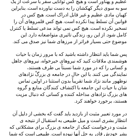
عظیم و پهناور است و هیچ کس توانایی سفر با سرعت از یک
سو به سوی دیگر کهکشان را به دست نیاورده است. بنابراین
کهیان مادی عظیم و غیر قابل ادراک است. هیچ کس در
قوانین آن تسلط پیدا نکرده است. هیچ کس قلمروهای آن را
تسخیر نکرده است. هیچ کس نمی تواند مدعی تسلط یا کنترل
کامل شود. از این رو، زندگی تاثیری متواضعانه دارد. این
موضوع حتی بسیار فراتر از مرزهای شما نیز صدق می کند.
پس شما باید انتظار داشته باشید که با مرور زمان با حیات
هوشمندی ملاقات کنید که نیروهای خیرخواه، نیروهای جاهل
و کسانی را که در مورد شما نسبتاً بی طرف هستند،
نمایندگی می کنند. با این حال در جامعه ی بزرگْ نژادهای
نوظهور مانند نژاد شما تقریباً بدون استثنا در اولین تماس
شان با حیات این جامعه با اکتشاف کنندگان منابع و گروه
های بزرگ نژادهای مداخله کننده و کسانی که دنبال مزیت
هستند، برخورد خواهند کرد.
در مورد تعبیر مثبت از بازدید باید گفت که بخشی از دلیل آن
انتظار بشری است و میل طبیعی به استقبال از نتیجه ی
مثبت و درخواست کمک از جامعه ی بزرگ برای مشکلاتی که
بشر خودش قادر به حل آنها نبوده است. طبیعی است که شما