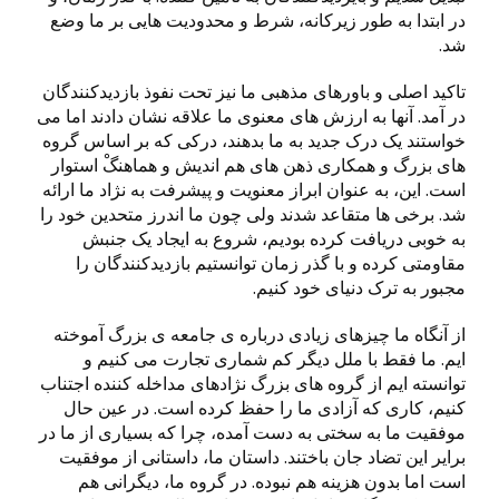
در ابتدا به طور زیرکانه، شرط و محدودیت هایی بر ما وضع
شد.
تاکید اصلی و باورهای مذهبی ما نیز تحت نفوذ بازدیدکنندگان
در آمد. آنها به ارزش های معنوی ما علاقه نشان دادند اما می
خواستند یک درک جدید به ما بدهند، درکی که بر اساس گروه
های بزرگ و همکاری ذهن های هم اندیش و هماهنگْ استوار
است. این، به عنوان ابراز معنویت و پیشرفت به نژاد ما ارائه
شد. برخی ها متقاعد شدند ولی چون ما اندرز متحدین خود را
به خوبی دریافت کرده بودیم، شروع به ایجاد یک جنبش
مقاومتی کرده و با گذر زمان توانستیم بازدیدکنندگان را
مجبور به ترک دنیای خود کنیم.
از آنگاه ما چیزهای زیادی درباره ی جامعه ی بزرگ آموخته
ایم. ما فقط با ملل دیگر کم شماری تجارت می کنیم و
توانسته ایم از گروه های بزرگ نژادهای مداخله کننده اجتناب
کنیم، کاری که آزادی ما را حفظ کرده است. در عین حال
موفقیت ما به سختی به دست آمده، چرا که بسیاری از ما در
برایر این تضاد جان باختند. داستان ما، داستانی از موفقیت
است اما بدون هزینه هم نبوده. در گروه ما، دیگرانی هم