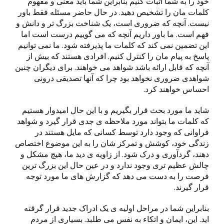
خود را به شما اثبات کنیم بنابراین شما باید معنی و مفهوم
کلمات مان را تشخیص دهید. در حال حاضر مسئله فقط باور
نیست. آنچه که ضروری است، یک شناخت بزرگ تر و دانش و
فهم است. ما باور داریم آنچه که می گوییم درست است اما
این تضمین نمی کند که کلمات ما پذیرفته شود. ما نمی توانیم
پاسخ به پیام مان را کنترل کنیم. افرادی هستند که بیش از
آنچه که قابل ارائه باشد شواهد می خواهند. برای دیگران چنین
شواهدی ضروری نخواهد بود چرا که آنها تصدیقی درونی
احساس خواهند کرد.
شاید ما مورد بحث قرار بگیریم و با این حال امیدوار هستیم
که کلمات ما بتواند مورد ملاحظه ی جدی قرار گیرد و شواهد
فراوانی که وجود دارد توسط کسانی که مایل هستند در
زندگی خود، کوشش و تمرکز شان را به این موضوع اختصاص
دهند، گردآوری و درک شود. از زاویه ی دید ما، هیچ مشکل و
چالش عظیم تری وجود ندارد و در عین حال این بزرگ ترین
فرصت را به دست می دهد که گزارش های ما مورد توجه
قرار گیرند.
بنابراین شما در مراحل اولیه ی یک ادراک جدید قرار گرقته
اید. این، ایمان و اتکاء به نفس می طلبد. بسیاری از مردم