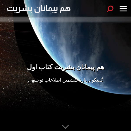
هم پیمانان بشریت کتاب اول
گفتگو دربارۀ ششمین اطلاعاتِ توجـیهی