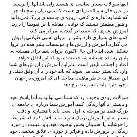
اینها سوالات بسیار اساسی ای هستند ولی باید آنها را پرسید.
در عین حال سوالات زیادی هست که نمی توان پاسخ داد چرا
که شما به اندازه ی کافی درباره ی جامعه ی بزرگ نمی دانید
و هنوز مطمئن نیستید که توانایی مقابله با این نفوذها را دارید.
آموزش بشری، که عمدتا بر گذشته تمرکز می کند،
کمبودهای بسیاری دارد. بشر از انزوای نسبی طولانی پا پیش
می گذارد. آموزش و ارزش ها و موسسات بشر همه در انزوا
تشکیل شده اند با این حال اکنون انزوای شما برای همیشه به
پایان رسیده. همیشه شناخته شده بود که این اتفاق خواهد
افتاد و اجتناب ناپذیر است. بنابراین آموزش و ارزش های شما
وارد یک بستر جدید می شوند که باید خود را با آن وفق دهند، و
این انطباق به خاطر ماهیت مداخله ای که امروزه در جهان
وجود دارد، باید به سرعت رخ دهد.
سوالات زیادی وجود دارد که شما نمی توانید به آنها پاسخ دهید
و بایستی با آنها زندگی کنید. آموزش شما درباره ی جامعه ی
بزرگ فقط در مرحله ی اول است. باید با هشیاری و دقت
بسیار به این آموزش نزدیک شوید. نباید تلاش کنید که شرایط
را خوشایند یا اطمینان بخش توضیح دهید. باید عینیت در مورد
زندگی را پرورش داده و فراتر از حوزه ی علایق شخصی خود