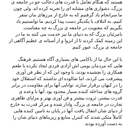
هستند که هنگام تعامل با قدرت های دخالت جو در جامعه ی
بزرگ، دشواری های مشابه ای را تجربه کرده اند. ولی چون
ما سرانجام یاد گرفتیم که به خارج از مرزهای مان سفر
کنیم، به ائتلاف با یکدیگر دست پیدا کردیم. ما توانستیم یاد
بگیریم که معنویت در جامعه ی بزرگ به چه معناست.
نامرئیان بزرگ که به دنیای ما نیز خدمت می کنند به ما در
این زمینه کمک کردند تا از انزوا و از آستانه ی عظیم آگاهی از
جامعه ی بزرگ، عبور کنیم.
با این حال ما از ناکامی های بسیاری آگاه هستیم. فرهنگ
هایی که مردمان بومی اش آزادی فردی ایجاد نکرده یا طعم
همکاری را نچشیده بودند، با وجود این که از نظر فن آوری
پیشرفت می کردند، اما شالوده ای نداشتند که استقلال خود
را در کیهان برقرار سازند. توانایی آنها برای مقاومت در برابر
گروه های مداخله کننده بسیار محدود بود. آنها با وعده ی
قدرت بیشتر، ثروت بیشتر و فن آوری بهتر و مزایای ظاهری
تجارت در جامعه ی بزرگ، وادار شده و مرکز قدرت به خارج
از دنیای شان انتقال یافت. آنها در پایان به تامین کننده هایی
کاملاً متکی شدند که کنترل منابع و زیربناهای دنیای شان را
به دست آورده بودند.