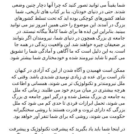
شما یقیناً می توانید تصور کنید که چرا آنها دچار چنین وضعی
شدند. حتی در دنیای خودتان، بنا بر کتاب های تاریخی، شما
شاهد کشورهای کوچکی بوده اید که تحت تسلط کشورهای
بزرگ در آمدند. این موضوع را حتی همین امروز نیز می توانید
ببینید. بنابراین این ایده ها برای شما کاملاً بیگانه نیستند. در
جامعه ی بزرگ همچون در دنیای شما، نیرومندان اگر بتوانند
بر ضعیفان چیره خواهند شد. این واقعیت زندگی در همه جا
است. به این دلیل است که ما آگاهی و آمادگی شما را تشویق
می کنیم تا شاید نیرومند شده و خودمختاری شما بیشتر شود.
ممکن است فهمیدن و آگاه شدن از این که آزادی در کیهان
نادر است برای عده ی زیادی نومیدی شدیدی باشد. وقتی که
ملل نیرومندتر و تکنولوژیک تر می شوند، همسانی و اطاعت
هرچه بیشتری در میان مردم خود می طلبند. زمانی که ملل
به جامعه ی بزرگ متصل شده و درگیر امور جامعه ی بزرگ
می شوند، تحمل ابرازات فردی تا حدی کم می شود که ملل
بزرگی که دارای ثروت و قدرت هستند با روشی سختگیرانه
حکومت می شوند، روشی که برای شما تنفر آور خواهد بود.
در اینجا شما باید یاد بگیرید که پیشرفت تکنولوژیک و پیشرفت