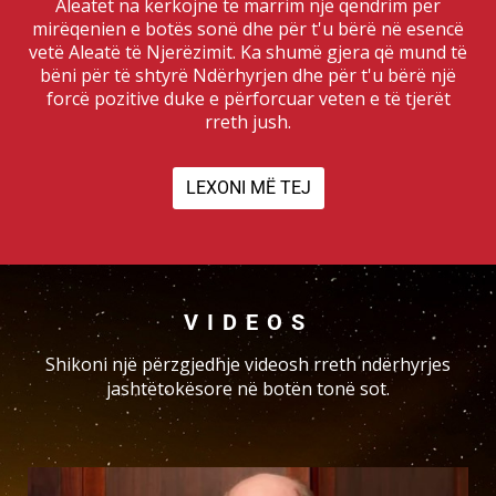
Aleatët na kërkojnë të marrim një qëndrim për
mirëqenien e botës sonë dhe për t'u bërë në esencë
vetë Aleatë të Njerëzimit. Ka shumë gjera që mund të
bëni për të shtyrë Ndërhyrjen dhe për t'u bërë një
forcë pozitive duke e përforcuar veten e të tjerët
rreth jush.
LEXONI MË TEJ
VIDEOS
Shikoni një përzgjedhje videosh rreth ndërhyrjes
jashtëtokësore në botën tonë sot.