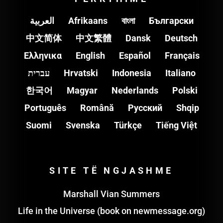
العربية
Afrikaans
বাংলা
Български
中文简体
中文繁體
Dansk
Deutsch
Ελληνικα
English
Español
Français
עברית
Hrvatski
Indonesia
Italiano
한국어
Magyar
Nederlands
Polski
Português
Română
Pусский
Shqip
Suomi
Svenska
Türkçe
Tiếng Việt
SITE TË NGJASHME
Marshall Vian Summers
Life in the Universe (book on newmessage.org)