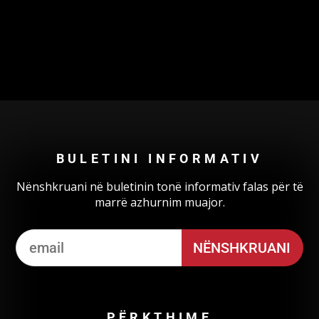
Could not authenticate you.
BULETINI INFORMATIV
Nënshkruani në buletinin tonë informativ falas për të
marrë azhurnim muajor.
PËRKTHIME