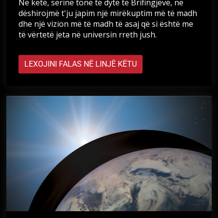
Në këtë, serinë tonë të dytë të Brifingjeve, ne
dëshirojmë t'ju japim një mirëkuptim më të madh
dhe një vizion më të madh të asaj që si është me
të vërtetë jeta në universin rreth jush.
LEXOJINI FALAS NË LINJË KËTU