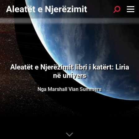
Aleatët e Njerëzimit libri i katërt: Liria
në univers
Nga Marshall Vian Summers