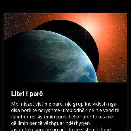
Libri i parë
Mbi njëzet vjet më parë, një grup individësh nga
disa botë të ndryshme u mblodhën në një vend të
fshehur në sistemin tonë diellor afër tokës me
qëllimin për të vëzhguar ndërhyrjen
jashtëtokësore që po ndodh në sistemin tonë