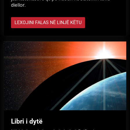
diellor.
LEXOJINI FALAS NË LINJË KËTU
Libri i dytë