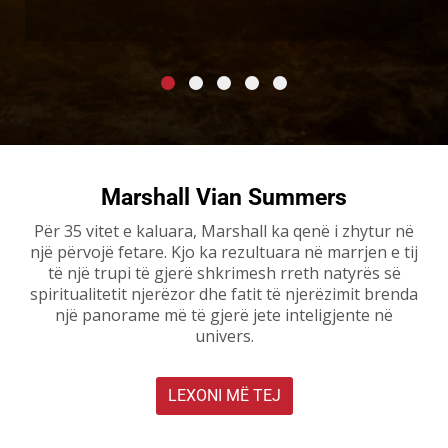
Marshall Vian Summers
Për 35 vitet e kaluara, Marshall ka qenë i zhytur në
një përvojë fetare. Kjo ka rezultuara në marrjen e tij
të një trupi të gjerë shkrimesh rreth natyrës së
spiritualitetit njerëzor dhe fatit të njerëzimit brenda
një panorame më të gjerë jete inteligjente në
univers.
LEXONI MË TEJ