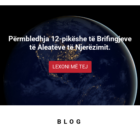
Përmbledhja 12-pikëshe të Brifingjeve
të Aleatëve të Njerëzimit.
LEXONI MË TEJ
BLOG