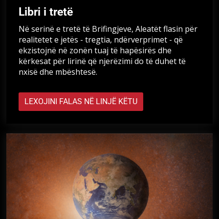
Libri i tretë
Në serinë e tretë të Brifingjeve, Aleatët flasin për
realitetet e jetës - tregtia, ndërverprimet - që
ekzistojnë në zonën tuaj të hapësirës dhe
kërkesat për lirinë që njerëzimi do të duhet të
nxisë dhe mbështesë.
LEXOJINI FALAS NË LINJË KËTU