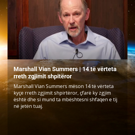
Marshall Vian Summers | 14 të vërteta
rreth zgjimit shpitëror
Marshall Vian Summers mëson 14 të vërteta
kyçe rreth zgjimit shpirtëror, çfarë ky zgjim
është dhe si mund ta mbështesni shfaqen e tij
në jetën tuaj.