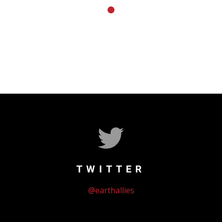
TWITTER
@earthallies