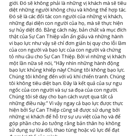
giới. Đó sẽ không phải là những vị khách mà sẽ tiêu
diệt những người không chịu và không thể hợp tác.
Đó sẽ là các đối tác con người của những vị khách,
những đại diện con người của họ, mà sẽ thực hiện
sự hủy diệt đó. Bằng cách này, bản chất và mục đích
thật của Sự Can Thiệp vẫn ẩn giấu và những hành
vi bạo lực như vậy sẽ chỉ đơn giản bị quy cho lỗi lầm
của con người và bạo lực của con người và chứng
tỏ nhu cầu cho Sự Can Thiệp. Bởi vì những vị khách
một lần nữa sẽ nói, “Hãy nhìn những hành động
bạo lực khủng khiếp này! Chúng tôi không bạo lực.
Chúng tôi không đến với vũ khí chiến tranh. Chúng
tôi không tiêu diệt bạn. Đây là kết quả của sự ngu
ngốc của con người và sự sa đọa của con người.
Chúng tôi sẽ dạy cho bạn cách vượt qua tất cả
những điều này.” Vì vậy ngay cả bạo lực được thực
hiện bởi Sự Can Thiệp cũng sẽ được sử dụng bởi
những vị khách để hỗ trợ sự ưu việt của họ và để
góp phần cho ảo tưởng rằng bản thân họ không
sử dụng sự lừa dối, thao túng hoặc vũ lực để đạt