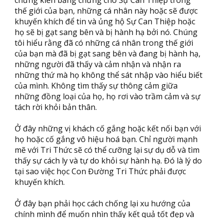
chứng kiến bằng chứng cho Sự Can Thiệp trong
thế giới của bạn, những cá nhân này hoặc sẽ được
khuyến khích để tin và ủng hộ Sự Can Thiệp hoặc
họ sẽ bị gạt sang bên và bị hành hạ bởi nó. Chúng
tôi hiểu rằng đã có những cá nhân trong thế giới
của bạn mà đã bị gạt sang bên và đang bị hành hạ,
những người đã thấy và cảm nhận và nhận ra
những thứ mà họ không thể sát nhập vào hiểu biết
của mình. Không tìm thấy sự thông cảm giữa
những đồng loại của họ, họ rơi vào trầm cảm và sự
tách rời khỏi bản thân.
Ở đây những vị khách cố gắng hoặc kết nối bạn với
họ hoặc cố gắng vô hiệu hoá bạn. Chỉ người mạnh
mẽ với Tri Thức sẽ có thể cưỡng lại sự dụ dỗ và tìm
thấy sự cách ly và tự do khỏi sự hành hạ. Đó là lý do
tại sao việc học Con Đường Tri Thức phải được
khuyến khích.
Ở đây bạn phải học cách chống lại xu hướng của
chính mình để muốn nhìn thấy kết quả tốt đẹp và