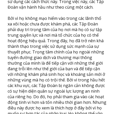
sử dụng các cách thức này. Trong việc này, các Tập
Đoàn vận hành hầu như theo cùng một cách.
Bởi vì họ không mạo hiểm vào trong các lãnh thổ
xa xôi hoặc chưa được khám phá, các Tập Đoàn
phải duy trì trọng tâm của họ nơi mà họ có sự tập
trung quyền lực và nơi mà tổ chức của họ có thể
hoạt động hiệu quả. Trong đây, họ đã trở nên khá
thành thạo trong việc sử dụng sức mạnh của sự
thuyết phục. Trọng tâm chính của họ ngoài những
tuyến đường giao dịch và thương mại thông
thường của mình là để tiếp cận với những thế giới
đang trỗi lên như thế giới của bạn và để tiếp cận
với những khám phá sinh học và khoáng sản mới ở
những vùng mà họ có trội thế. Bởi vì trong hầu hết
các khu vực, các Tập Đoàn bị ngăn cản không được
có sự hiện diện quân sự ngoài lực lượng an ninh
của riêng họ. Do đó, họ phải tham gia vào các hoạt
động tinh vi hơn và tốn nhiều thời gian hơn. Nhưng
điều này được họ xem là thích hợp ở đây bởi vì họ
muốn sự hợp tác của nhân loại. Họ không thể vận