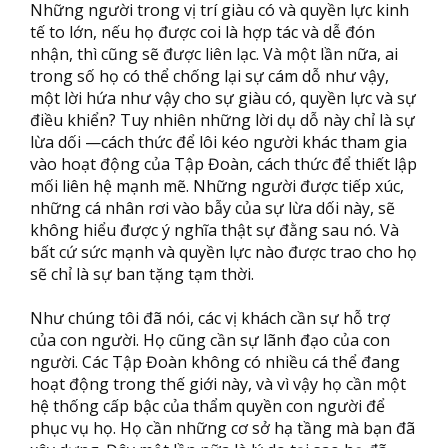
Những người trong vị trí giàu có và quyền lực kinh
tế to lớn, nếu họ được coi là hợp tác và dễ đón
nhận, thì cũng sẽ được liên lạc. Và một lần nữa, ai
trong số họ có thể chống lại sự cám dỗ như vậy,
một lời hứa như vậy cho sự giàu có, quyền lực và sự
điều khiển? Tuy nhiên những lời dụ dỗ này chỉ là sự
lừa dối —cách thức để lôi kéo người khác tham gia
vào hoạt động của Tập Đoàn, cách thức để thiết lập
mối liên hệ mạnh mẽ. Những người được tiếp xúc,
những cá nhân rơi vào bẫy của sự lừa dối này, sẽ
không hiểu được ý nghĩa thật sự đằng sau nó. Và
bất cứ sức mạnh và quyền lực nào được trao cho họ
sẽ chỉ là sự ban tặng tạm thời.
Như chúng tôi đã nói, các vị khách cần sự hỗ trợ
của con người. Họ cũng cần sự lãnh đạo của con
người. Các Tập Đoàn không có nhiều cá thể đang
hoạt động trong thế giới này, và vì vậy họ cần một
hệ thống cấp bậc của thẩm quyền con người để
phục vụ họ. Họ cần những cơ sở hạ tầng mà bạn đã