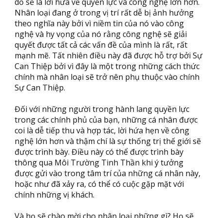
dỗ sẽ là lời hứa về quyền lực và công nghệ lớn hơn.
Nhân loại đang ở trong vị trí rất dễ bị ảnh hưởng
theo nghĩa này bởi vì niềm tin của nó vào công
nghệ và hy vọng của nó rằng công nghệ sẽ giải
quyết được tất cả các vấn đề của mình là rất, rất
mạnh mẽ. Tất nhiên điều này đã được hỗ trợ bởi Sự
Can Thiệp bởi vì đây là một trong những cách thức
chính mà nhân loại sẽ trở nên phụ thuộc vào chính
Sự Can Thiệp.
Đối với những người trong hành lang quyền lực
trong các chính phủ của bạn, những cá nhân được
coi là dễ tiếp thu và hợp tác, lời hứa hẹn về công
nghệ lớn hơn và thậm chí là sự thống trị thế giới sẽ
được trình bày. Điều này có thể được trình bày
thông qua Môi Trường Tinh Thần khi ý tưởng
được gửi vào trong tâm trí của những cá nhân này,
hoặc như đã xảy ra, có thể có cuộc gặp mặt với
chính những vị khách.
Và họ sẽ chào mời cho nhân loại những gì? Họ sẽ