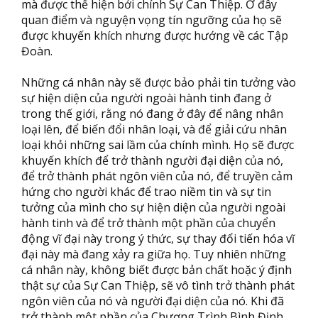
mà được thể hiện bởi chính Sự Can Thiệp. Ở đây
quan điểm và nguyện vọng tín ngưỡng của họ sẽ
được khuyến khích nhưng được hướng về các Tập
Đoàn.
Những cá nhân này sẽ được bảo phải tin tưởng vào
sự hiện diện của người ngoài hành tinh đang ở
trong thế giới, rằng nó đang ở đây để nâng nhân
loại lên, để biến đổi nhân loại, và để giải cứu nhân
loại khỏi những sai lầm của chính mình. Họ sẽ được
khuyến khích để trở thành người đại diện của nó,
để trở thành phát ngôn viên của nó, để truyền cảm
hứng cho người khác để trao niềm tin và sự tin
tưởng của mình cho sự hiện diện của người ngoài
hành tinh và để trở thành một phần của chuyển
động vĩ đại này trong ý thức, sự thay đổi tiến hóa vĩ
đại này mà đang xảy ra giữa họ. Tuy nhiên những
cá nhân này, không biết được bản chất hoặc ý định
thật sự của Sự Can Thiệp, sẽ vô tình trở thành phát
ngôn viên của nó và người đại diện của nó. Khi đã
trở thành một phần của Chương Trình Bình Định