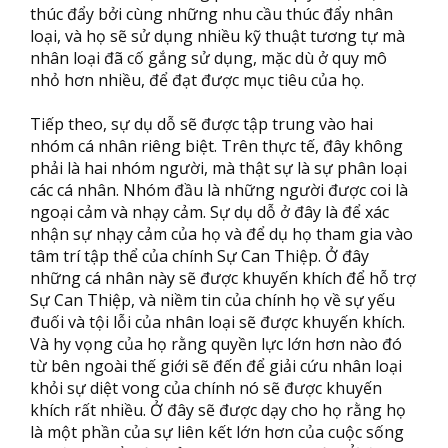
thúc đẩy bởi cùng những nhu cầu thúc đẩy nhân
loại, và họ sẽ sử dụng nhiều kỹ thuật tương tự mà
nhân loại đã cố gắng sử dụng, mặc dù ở quy mô
nhỏ hơn nhiều, để đạt được mục tiêu của họ.
Tiếp theo, sự dụ dỗ sẽ được tập trung vào hai
nhóm cá nhân riêng biệt. Trên thực tế, đây không
phải là hai nhóm người, mà thật sự là sự phân loại
các cá nhân. Nhóm đầu là những người được coi là
ngoại cảm và nhạy cảm. Sự dụ dỗ ở đây là để xác
nhận sự nhạy cảm của họ và để dụ họ tham gia vào
tâm trí tập thể của chính Sự Can Thiệp. Ở đây
những cá nhân này sẽ được khuyến khích để hỗ trợ
Sự Can Thiệp, và niềm tin của chính họ về sự yếu
đuối và tội lỗi của nhân loại sẽ được khuyến khích.
Và hy vọng của họ rằng quyền lực lớn hơn nào đó
từ bên ngoài thế giới sẽ đến để giải cứu nhân loại
khỏi sự diệt vong của chính nó sẽ được khuyến
khích rất nhiều. Ở đây sẽ được dạy cho họ rằng họ
là một phần của sự liên kết lớn hơn của cuộc sống