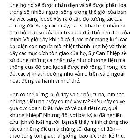
ủng hộ nó sẽ được nhận diện và sẽ được phân loại
trong số nhiều người sống trong thế giới của bạn.
Và việc sàng lọc sẽ xảy ra ở cấp độ tương tác của
con người. Bằng cách này, các vị khách sẽ nhận ra
đối thủ thật sự của mình và các đối thủ tiềm tàn của
mình. Và giờ đây khi đã có được một mạng lưới các
đại diện con người mà nhiệt thành ủng hộ và thúc
đẩy các mục đích tôn giáo của họ, Sự Can Thiệp sẽ
sử dụng những cá nhân này như phương tiện mà
thông qua đó bạo lực sẽ được mở rộng. Trong lúc
đó, các vị khách dường như vẫn ở trên và ở ngoài
hoạt động và hành vi như thế.
Bạn có thể dừng lại ở đây và tự hỏi, “Chà, làm sao
những điều như vậy có thể xảy ra? Điều này có vẻ
quá cực đoan! Điều này có vẻ quá tiêu cực, quá
khủng khiếp!” Nhưng đối với bất kỳ ai đã nghiên
cứu lịch sử loài người, bạn sẽ thấy minh chứng cho
tất cả những điều mà chúng tôi đang nói đến—
thao túng tôn giáo, lai giống, bạo lực trên kẻ thù,