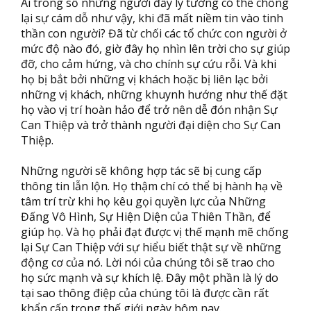
Ai trong số những người đầy lý tưởng có thể chống
lại sự cám dỗ như vậy, khi đã mất niềm tin vào tinh
thần con người? Đã từ chối các tổ chức con người ở
mức độ nào đó, giờ đây họ nhìn lên trời cho sự giúp
đỡ, cho cảm hứng, và cho chính sự cứu rỗi. Và khi
họ bị bắt bởi những vị khách hoặc bị liên lạc bởi
những vị khách, những khuynh hướng như thế đặt
họ vào vị trí hoàn hảo để trở nên dễ đón nhận Sự
Can Thiệp và trở thành người đại diện cho Sự Can
Thiệp.
Những người sẽ không hợp tác sẽ bị cung cấp
thông tin lẫn lộn. Họ thậm chí có thể bị hành hạ về
tâm trí trừ khi họ kêu gọi quyền lực của Những
Đấng Vô Hình, Sự Hiện Diện của Thiên Thần, để
giúp họ. Và họ phải đạt được vị thế mạnh mẽ chống
lại Sự Can Thiệp với sự hiểu biết thật sự về những
động cơ của nó. Lời nói của chúng tôi sẽ trao cho
họ sức mạnh và sự khích lệ. Đây một phần là lý do
tại sao thông điệp của chúng tôi là được cần rất
khẩn cấp trong thế giới ngày hôm nay.