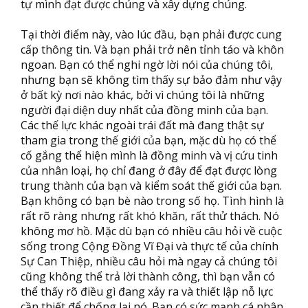
tự mình đạt được chúng và xây dựng chúng.
Tại thời điểm này, vào lúc đầu, bạn phải được cung
cấp thông tin. Và bạn phải trở nên tỉnh táo và khôn
ngoan. Bạn có thể nghi ngờ lời nói của chúng tôi,
nhưng bạn sẽ không tìm thấy sự bảo đảm như vậy
ở bất kỳ nơi nào khác, bởi vì chúng tôi là những
người đại diện duy nhất của đồng minh của bạn.
Các thế lực khác ngoài trái đất mà đang thật sự
tham gia trong thế giới của bạn, mặc dù họ có thể
cố gắng thể hiện mình là đồng minh và vị cứu tinh
của nhân loại, họ chỉ đang ở đây để đạt được lòng
trung thành của bạn và kiểm soát thế giới của bạn.
Bạn không có bạn bè nào trong số họ. Tình hình là
rất rõ ràng nhưng rất khó khăn, rất thử thách. Nó
không mơ hồ. Mặc dù bạn có nhiều câu hỏi về cuộc
sống trong Cộng Đồng Vĩ Đại và thực tế của chính
Sự Can Thiệp, nhiều câu hỏi mà ngay cả chúng tôi
cũng không thể trả lời thành công, thì bạn vẫn có
thể thấy rõ điều gì đang xảy ra và thiết lập nỗ lực
cần thiết để chống lại nó. Bạn có sức mạnh cá nhân