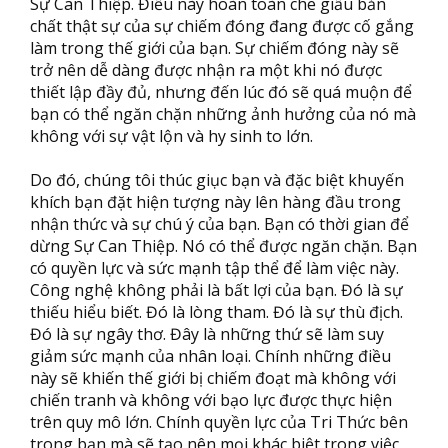
Sự Can Thiệp. Điều này hoàn toàn che giấu bản
chất thật sự của sự chiếm đóng đang được cố gắng
làm trong thế giới của bạn. Sự chiếm đóng này sẽ
trở nên dễ dàng được nhận ra một khi nó được
thiết lập đầy đủ, nhưng đến lúc đó sẽ quá muộn để
bạn có thể ngăn chặn những ảnh hưởng của nó mà
không với sự vật lộn và hy sinh to lớn.
Do đó, chúng tôi thúc giục bạn và đặc biệt khuyến
khích bạn đặt hiện tượng này lên hàng đầu trong
nhận thức và sự chú ý của bạn. Bạn có thời gian để
dừng Sự Can Thiệp. Nó có thể được ngăn chặn. Bạn
có quyền lực và sức mạnh tập thể để làm việc này.
Công nghệ không phải là bất lợi của bạn. Đó là sự
thiếu hiểu biết. Đó là lòng tham. Đó là sự thù địch.
Đó là sự ngây thơ. Đây là những thứ sẽ làm suy
giảm sức mạnh của nhân loại. Chính những điều
này sẽ khiến thế giới bị chiếm đoạt mà không với
chiến tranh và không với bạo lực được thực hiện
trên quy mô lớn. Chính quyền lực của Tri Thức bên
trong bạn mà sẽ tạo nên mọi khác biệt trong việc