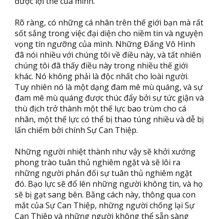
được lợi thế của mình.
Rõ ràng, có những cá nhân trên thế giới bạn mà rất
sốt sắng trong việc đại diện cho niềm tin và nguyện
vọng tín ngưỡng của mình. Những Đấng Vô Hình
đã nói nhiều với chúng tôi về điều này, và tất nhiên
chúng tôi đã thấy điều này trong nhiều thế giới
khác. Nó không phải là độc nhất cho loài người.
Tuy nhiên nó là một dạng đam mê mù quáng, và sự
đam mê mù quáng được thúc đẩy bởi sự tức giận và
thù địch trở thành một thế lực bao trùm cho cá
nhân, một thế lực có thể bị thao túng nhiều và dễ bị
lấn chiếm bởi chính Sự Can Thiệp.
Những người nhiệt thành như vậy sẽ khởi xướng
phong trào tuân thủ nghiêm ngặt và sẽ lôi ra
những người phản đối sự tuân thủ nghiêm ngặt
đó. Bạo lực sẽ đổ lên những người không tin, và họ
sẽ bị gạt sang bên. Bằng cách này, thông qua con
mắt của Sự Can Thiệp, những người chống lại Sự
Can Thiệp và những người không thể sẵn sàng