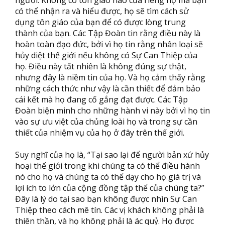
người. Không có tôn giáo nào của riêng họ mà bạn
có thể nhận ra và hiểu được, họ sẽ tìm cách sử
dụng tôn giáo của bạn để có được lòng trung
thành của bạn. Các Tập Đoàn tin rằng điều này là
hoàn toàn đạo đức, bởi vì họ tin rằng nhân loại sẽ
hủy diệt thế giới nếu không có Sự Can Thiệp của
họ. Điều này tất nhiên là không đúng sự thật,
nhưng đây là niềm tin của họ. Và họ cảm thấy rằng
những cách thức như vậy là cần thiết để đảm bảo
cái kết mà họ đang cố gắng đạt được. Các Tập
Đoàn biện minh cho những hành vi này bởi vì họ tin
vào sự ưu việt của chủng loài họ và trong sự cần
thiết của nhiệm vụ của họ ở đây trên thế giới.
Suy nghĩ của họ là, “Tại sao lại để người bản xứ hủy
hoại thế giới trong khi chúng ta có thể điều hành
nó cho họ và chúng ta có thể dạy cho họ giá trị và
lợi ích to lớn của cộng đồng tập thể của chúng ta?”
Đây là lý do tại sao bạn không được nhìn Sự Can
Thiệp theo cách mê tín. Các vị khách không phải là
thiên thần, và họ không phải là ác quỷ. Họ được