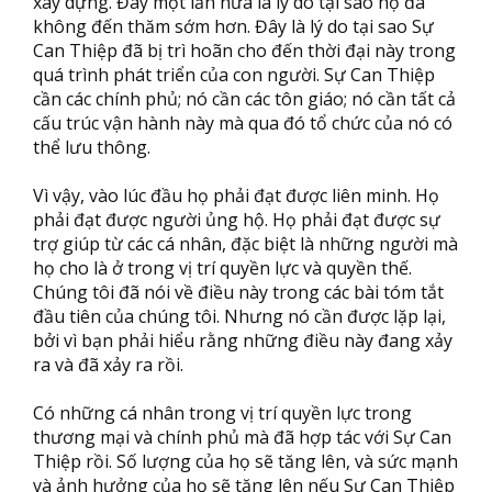
xây dựng. Đây một lần nữa là lý do tại sao họ đã
không đến thăm sớm hơn. Đây là lý do tại sao Sự
Can Thiệp đã bị trì hoãn cho đến thời đại này trong
quá trình phát triển của con người. Sự Can Thiệp
cần các chính phủ; nó cần các tôn giáo; nó cần tất cả
cấu trúc vận hành này mà qua đó tổ chức của nó có
thể lưu thông.
Vì vậy, vào lúc đầu họ phải đạt được liên minh. Họ
phải đạt được người ủng hộ. Họ phải đạt được sự
trợ giúp từ các cá nhân, đặc biệt là những người mà
họ cho là ở trong vị trí quyền lực và quyền thế.
Chúng tôi đã nói về điều này trong các bài tóm tắt
đầu tiên của chúng tôi. Nhưng nó cần được lặp lại,
bởi vì bạn phải hiểu rằng những điều này đang xảy
ra và đã xảy ra rồi.
Có những cá nhân trong vị trí quyền lực trong
thương mại và chính phủ mà đã hợp tác với Sự Can
Thiệp rồi. Số lượng của họ sẽ tăng lên, và sức mạnh
và ảnh hưởng của họ sẽ tăng lên nếu Sự Can Thiệp