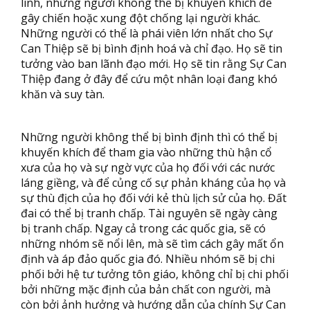
linh, những người không thể bị khuyến khích để
gây chiến hoặc xung đột chống lại người khác.
Những người có thể là phái viên lớn nhất cho Sự
Can Thiệp sẽ bị bình định hoá và chỉ đạo. Họ sẽ tin
tưởng vào ban lãnh đạo mới. Họ sẽ tin rằng Sự Can
Thiệp đang ở đây để cứu một nhân loại đang khó
khăn và suy tàn.
Những người không thể bị bình định thì có thể bị
khuyến khích để tham gia vào những thù hận cổ
xưa của họ và sự ngờ vực của họ đối với các nước
láng giềng, và để củng cố sự phản kháng của họ và
sự thù địch của họ đối với kẻ thù lịch sử của họ. Đất
đai có thể bị tranh chấp. Tài nguyên sẽ ngày càng
bị tranh chấp. Ngay cả trong các quốc gia, sẽ có
những nhóm sẽ nổi lên, mà sẽ tìm cách gây mất ổn
định và áp đảo quốc gia đó. Nhiều nhóm sẽ bị chi
phối bởi hệ tư tưởng tôn giáo, không chỉ bị chi phối
bởi những mặc định của bản chất con người, mà
còn bởi ảnh hưởng và hướng dẫn của chính Sự Can