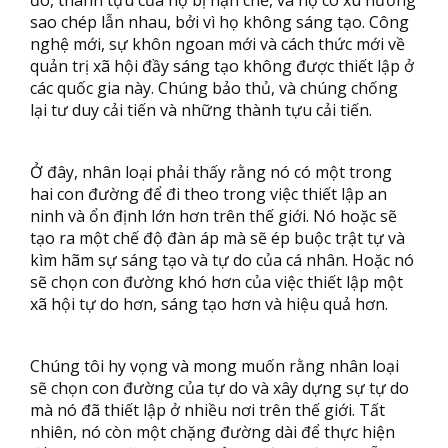
đó, thành tựu của họ bị hạn chế, và họ có xu hướng
sao chép lẫn nhau, bởi vì họ không sáng tạo. Công
nghệ mới, sự khôn ngoan mới và cách thức mới về
quản trị xã hội đầy sáng tạo không được thiết lập ở
các quốc gia này. Chúng bảo thủ, và chúng chống
lại tư duy cải tiến và những thành tựu cải tiến.
Ở đây, nhân loại phải thấy rằng nó có một trong
hai con đường để đi theo trong việc thiết lập an
ninh và ổn định lớn hơn trên thế giới. Nó hoặc sẽ
tạo ra một chế độ đàn áp mà sẽ ép buộc trật tự và
kìm hãm sự sáng tạo và tự do của cá nhân. Hoặc nó
sẽ chọn con đường khó hơn của việc thiết lập một
xã hội tự do hơn, sáng tạo hơn và hiệu quả hơn.
Chúng tôi hy vọng và mong muốn rằng nhân loại
sẽ chọn con đường của tự do và xây dựng sự tự do
mà nó đã thiết lập ở nhiều nơi trên thế giới. Tất
nhiên, nó còn một chặng đường dài để thực hiện