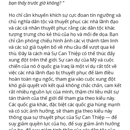
bạn thấy trước giờ không? ”
Ho chỉ cần khuyến khích sự cực đoan tín ngưỡng và
chủ nghĩa dân tộc và thuyết phục các nhà lãnh đạo
và các cá nhân thuyết phục rằng các dân tộc khác
tượng trưng cho kẻ thù của họ và mối đe dọa. Bạn
chỉ cần phóng chiếu hình ảnh các vị thánh tâm linh
và các sứ giả tuyên bố về nhu cầu để vượt qua kẻ
thù. Đây là cách mà Sự Can Thiệp có thể thúc đẩy
xung đột trên thế giới. Sự can dự của Mỹ và cuộc
chiến của nó ở quốc gia Iraq là một ví dụ rất tốt về
việc các nhà lãnh đạo bị thuyết phục để làm điều
hoàn toàn ngu ngốc, tham gia vào cuộc xung đột
khó giải quyết với kết quả không chắc chắn, cam kết
rất nhiều nguồn lực của mình, thậm chí liều mất sự
tán thành của thế giới để tham gia theo kiểu này.
Các quốc gia khác, đặc biệt các quốc gia hùng mạnh
và có sức ảnh hưởng, sẽ tham gia theo kiểu này
thông qua sự thuyết phục của Sự Can Thiệp — để
suy giảm quyền lực của họ, để suy giảm ảnh hưởng