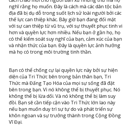
cách chào mời cho người bản xứ những thứ mà họ
nghĩ rằng họ muốn. Đây là cách mà các dân tộc bản
địa đã bị dụ dỗ trong suốt lịch sử loài người bởi các
thế lực can thiệp khác. Bây giờ bạn đang đối mặt
với sự can thiệp từ vũ trụ, với sự thuyết phục tinh vi
hơn và quyền lực hơn nhiều. Nếu bạn ở gần họ, họ
có thể kiểm soát suy nghĩ của bạn, cảm xúc của bạn
và nhận thức của bạn. Đây là quyền lực ảnh hưởng
mà họ có trong môi trường tinh thần.
Bạn có thể chống cự lại quyền lực này bởi sự hiện
diện của Tri Thức bên trong bản thân bạn, Tri
Thức mà Đấng Tạo Hóa của mọi sự sống đã đặt
bên trong bạn. Vì nó không thể bị thuyết phục. Nó
không thể bị lừa dối. Và nó không thể bị làm suy
đồi. Bạn sẽ cần tiếp cận vào Tri Thức lớn lao này
nếu bạn muốn duy trì sự tự do và phát triển sự
khôn ngoan và sự trưởng thành trong Cộng Đồng
Vĩ Đại.