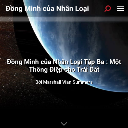
Đồng Minh của Nhân Loại Tập Ba : Một
Thông Điệp cho Trái Đất
Bởi Marshall Vian Summers