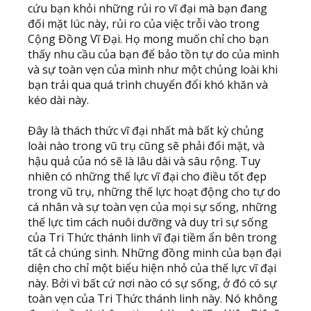
cứu bạn khỏi những rủi ro vĩ đại mà bạn đang
đối mặt lúc này, rủi ro của việc trỗi vào trong
Cộng Đồng Vĩ Đại. Họ mong muốn chỉ cho bạn
thấy nhu cầu của bạn để bảo tồn tự do của mình
và sự toàn vẹn của mình như một chủng loài khi
bạn trải qua quá trình chuyển đổi khó khăn và
kéo dài này.
Đây là thách thức vĩ đại nhất mà bất kỳ chủng
loài nào trong vũ trụ cũng sẽ phải đối mặt, và
hậu quả của nó sẽ là lâu dài và sâu rộng. Tuy
nhiên có những thế lực vĩ đại cho điều tốt đẹp
trong vũ trụ, những thế lực hoạt động cho tự do
cá nhân và sự toàn vẹn của mọi sự sống, những
thế lực tìm cách nuôi dưỡng và duy trì sự sống
của Tri Thức thánh linh vĩ đại tiềm ẩn bên trong
tất cả chúng sinh. Những đồng minh của bạn đại
diện cho chỉ một biểu hiện nhỏ của thế lực vĩ đại
này. Bởi vì bất cứ nơi nào có sự sống, ở đó có sự
toàn vẹn của Tri Thức thánh linh này. Nó không