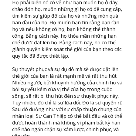
Họ phải biến nó có vẻ như bạn muốn họ ở đây,
chào đón họ, muốn những gì họ có để cung cấp,
tìm kiếm sự giúp đỡ của họ và những món quà
ban đầu của họ. Họ muốn bạn tin rằng bạn cần
họ và nếu không có họ, bạn không thể thành
công. Bằng cách này, họ thỏa mãn những hạn
chế được đặt lên họ. Bằng cách này, họ có thể
giành quyền kiểm soát thế giới của bạn theo các
quy tắc đã được thiết lập.
Sự thuyết phục và sự dụ dỗ mà sẽ được đặt lên
thế giới của bạn là rất mạnh mẽ và rất thu hút.
Nhiều người, bởi khuynh hướng của chính họ và
bởi sự yếu kém của vị thế của họ trong cuộc
sống, sẽ rất bị thu hút đến sự thuyết phục này.
Tuy nhiên, đó chỉ là sự lừa dối. Đó là sự quyến rũ.
Sau đó dường như với sự chấp thuận chung của
nhân loại, Sự Can Thiệp có thể bắt đầu và có thể
được hoàn thành mà không vi phạm bất kỳ hạn
chế nào ngăn chặn sự xâm lược, chinh phục, và