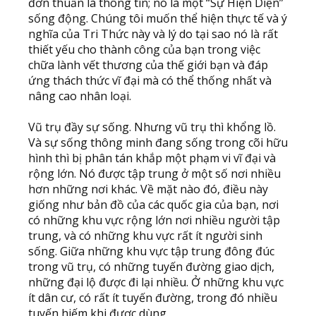
đơn thuần là thông tin; nó là một “Sự Hiện Diện”
sống động. Chúng tôi muốn thể hiện thực tế và ý
nghĩa của Tri Thức này và lý do tại sao nó là rất
thiết yếu cho thành công của bạn trong việc
chữa lành vết thương của thế giới bạn và đáp
ứng thách thức vĩ đại mà có thể thống nhất và
nâng cao nhân loại.
Vũ trụ đầy sự sống. Nhưng vũ trụ thì khổng lồ.
Và sự sống thông minh đang sống trong cõi hữu
hình thì bị phân tán khắp một phạm vi vĩ đại và
rộng lớn. Nó được tập trung ở một số nơi nhiều
hơn những nơi khác. Về mặt nào đó, điều này
giống như bản đồ của các quốc gia của bạn, nơi
có những khu vực rộng lớn nơi nhiều người tập
trung, và có những khu vực rất ít người sinh
sống. Giữa những khu vực tập trung đông đúc
trong vũ trụ, có những tuyến đường giao dịch,
những đại lộ được đi lại nhiều. Ở những khu vực
ít dân cư, có rất ít tuyến đường, trong đó nhiều
tuyến hiếm khi được dùng.