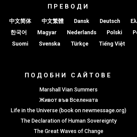
ПРЕВОДИ
中文简体
中文繁體
Dansk
Deutsch
Ελ
한국어
Magyar
Nederlands
Polski
P
Suomi
Svenska
Türkçe
Tiếng Việt
ПОДОБНИ САЙТОВЕ
Marshall Vian Summers
Живот във Вселената
Life in the Universe (book on newmessage.org)
The Declaration of Human Sovereignty
The Great Waves of Change