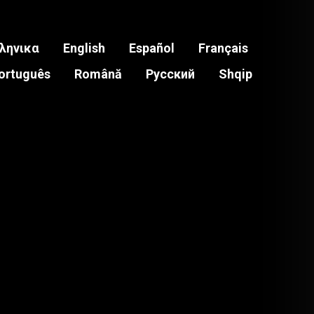
ληνικα
English
Español
Français
ortuguês
Română
Pусский
Shqip