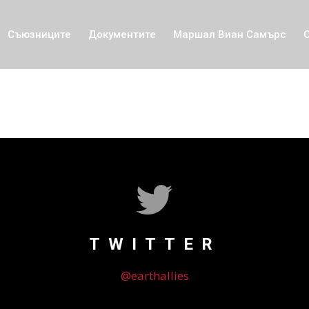
Съюзниците
Документите
Маршал Виан Самърс
TWITTER
@earthallies