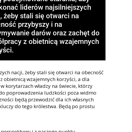
konać liderów najsilniejszych
, żeby stali się otwarci na
ność przybyszy i na
ymywanie darów oraz zachęt do
łpracy z obietnicą wzajemnych
yści.
ch nacji, żeby stali się otwarci na obecność
 obietnicą wzajemnych korzyści, a dla
w korytarzach władzy na świecie, którzy
ja do poprowadzenia ludzkości poza widmo
czności będą przewodzić dla ich własnych
 kluczy do tego królestwa. Będą po prostu
j perspektywy i z naszego punktu