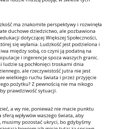
zkość ma znakomite perspektywy i rozwinęła
ate duchowe dziedzictwo, ale pozbawiona
 edukacji dotyczącej Większej Społeczności,
tórej się wyłania. Ludzkość jest podzielona i
liwa między sobą, co czyni ją podatną na
ipulacje i ingerencje spoza waszych granic.
i ludzie są pochłonięci troskami dnia
iennego, ale rzeczywistość jutra nie jest
e wielkiego ruchu świata i przez przyjęcie
aszego pożytku? Z pewnością nie ma nikogo
łby prawdziwość sytuacji.
eć, a wy nie, ponieważ nie macie punktu
a sferą wpływów waszego świata, aby
y, musimy pozostać ukryci, bo gdybyśmy
trzegają bowiem ich misję tutaj za sprawę