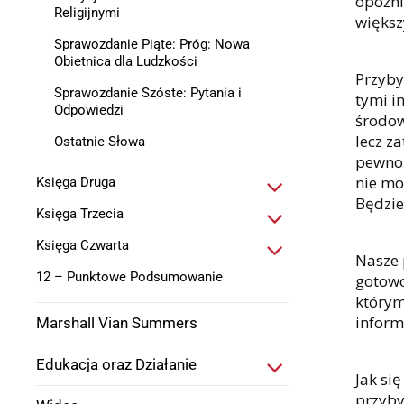
opóźni
Religijnymi
większ
Sprawozdanie Piąte: Próg: Nowa
Obietnica dla Ludzkości
Przyby
Sprawozdanie Szóste: Pytania i
tymi i
Odpowiedzi
środow
lecz z
Ostatnie Słowa
pewnoś
nie mo
Księga Druga
Będzie
Księga Trzecia
Księga Czwarta
Nasze 
12 – Punktowe Podsumowanie
gotowo
którym
inform
Marshall Vian Summers
Edukacja oraz Działanie
Jak si
przyby