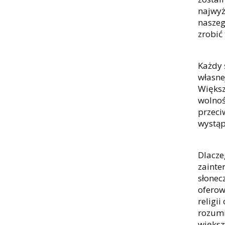
najwyż
naszeg
zrobić
Każdy 
własne
Większ
wolność
przeci
wystąp
Dlacze
zainte
słonecz
oferow
religii
rozumi
większ