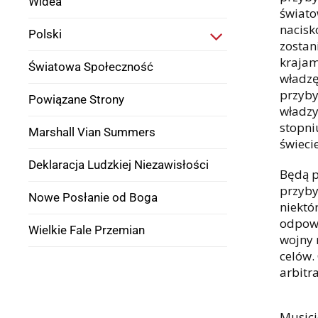
Widea
świato
nacisk
Polski
zostan
krajam
Światowa Społeczność
władzę
przyby
Powiązane Strony
władzy
stopni
Marshall Vian Summers
świecie
Deklaracja Ludzkiej Niezawisłości
Będą p
przyby
Nowe Posłanie od Boga
niektó
odpowi
Wielkie Fale Przemian
wojny 
celów.
arbitr
Musici