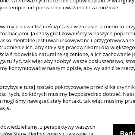
one. Wielu ważnych ludzi nie odpowiedziało. A wtargnięc
ym tempie, niż pierwotnie uważano to za możliwe.
wamy z niewielką ilością czasu w zapasie, a mimo to prz
nformacjami. Jak zasygnalizowaliśmy w naszych poprzednic
isko mentalne jest uwarunkowywane i przygotowywane. Z
atrudnienie ich, aby stały się pracownikami dla większego 
cią środowisko naturalne są cenione, a ich zachowanie j
gą tu żyć, tak więc aby zdobyć wasze posłuszeństwo, stosu
my kontynuować w naszym opisie, aby wyjaśnić te rzeczy
przybycie tutaj zostało pokrzyżowane przez kilka czynnik
ści tych, do których musimy bezpośrednio dotrzeć. Nasz m
 mogliśmy nawiązać stały kontakt, tak więc musimy p
acje.
ę dowiedzieliśmy, z perspektywy waszych
Będą
szów Stany Zjednoczone są uważane za