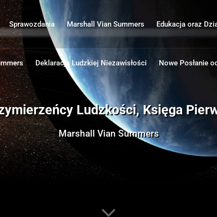
Sprawozdania
Marshall Vian Summers
Edukacja oraz Dzi
Summers
Deklaracja Ludzkiej Niezawisłości
Nowe Posłanie o
zymierzeńcy Ludzkości, Księga Pier
Marshall Vian Summers