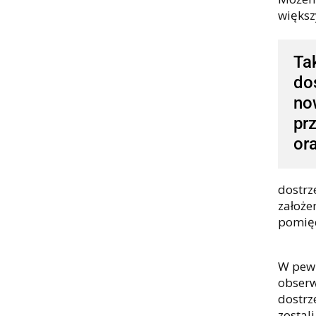
większ
Ta
do
no
pr
or
dostrz
założe
pomięd
W pewn
obserw
dostrz
zostal