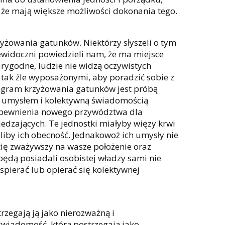
, że mają większe możliwości dokonania tego.
żowania gatunków. Niektórzy słyszeli o tym
ewidoczni powiedzieli nam, że ma miejsce
arygodne, ludzie nie widzą oczywistych
tak źle wyposażonymi, aby poradzić sobie z
rogram krzyżowania gatunków jest próbą
ym umysłem i kolektywną świadomością
zapewnienia nowego przywództwa dla
iedzających. Te jednostki miałyby więzy krwi
aliby ich obecność. Jednakowoż ich umysły nie
tię zważywszy na wasze położenie oraz
 będą posiadali osobistej władzy sami nie
pierać lub opierać się kolektywnej
trzegają ją jako nierozważną i
świadomość, którą postrzegają jako