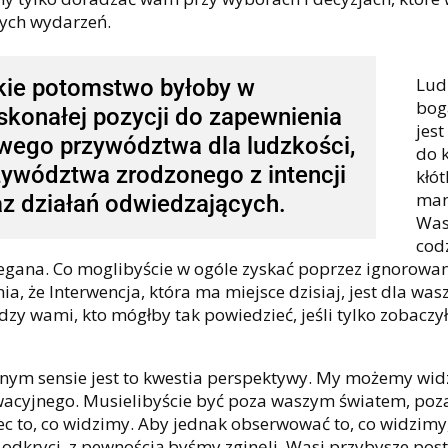
ych wydarzeń.
Lud
kie potomstwo byłoby w
bog
skonałej pozycji do zapewnienia
jest
wego przywództwa dla ludzkości,
do k
zywództwa zrodzonego z intencji
kłót
man
az działań odwiedzających.
Was
codz
egana. Co moglibyście w ogóle zyskać poprzez ignorowani
nia, że Interwencja, która ma miejsce dzisiaj, jest dla w
zy wami, kto mógłby tak powiedzieć, jeśli tylko zobaczy
ym sensie jest to kwestia perspektywy. My możemy widzi
acyjnego. Musielibyście być poza waszym światem, poz
ec to, co widzimy. Aby jednak obserwować to, co widzim
i odkryci, z pewnością byśmy zginęli. Wasi przybysze pos