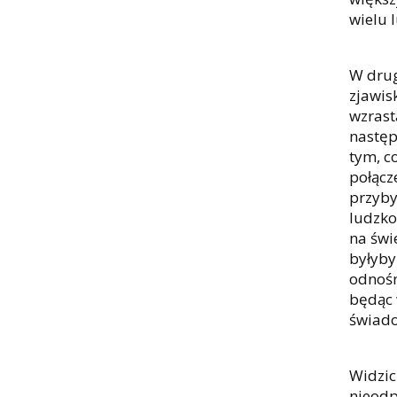
wielu 
W drug
zjawis
wzrast
następ
tym, c
połącz
przyby
ludzko
na świ
byłyby
odnośn
będąc 
świado
Widzic
nieodp