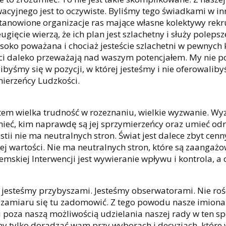
acyjnego jest to oczywiste. Byliśmy tego świadkami w inn
stanowione organizacje ras mające własne kolektywy rekrut
eugięcie wierzą, że ich plan jest szlachetny i służy pole
ysoko poważana i chociaż jesteście szlachetni w pewnych 
ci daleko przeważają nad waszym potencjałem. My nie po
libyśmy się w pozycji, w której jesteśmy i nie oferowal
ierzeńcy Ludzkości.
atem wielka trudność w rozeznaniu, wielkie wyzwanie. Wy
ieć, kim naprawdę są jej sprzymierzeńcy oraz umieć odr
estii nie ma neutralnych stron. Świat jest dalece zbyt ce
ej wartości. Nie ma neutralnych stron, które są zaanga
emskiej Interwencji jest wywieranie wpływu i kontrola, a
 jesteśmy przybyszami. Jesteśmy obserwatorami. Nie roś
amiaru się tu zadomowić. Z tego powodu nasze imiona 
 poza naszą możliwością udzielania naszej rady w ten 
 tylko doradzać wam przy wyborach i decyzjach, które w