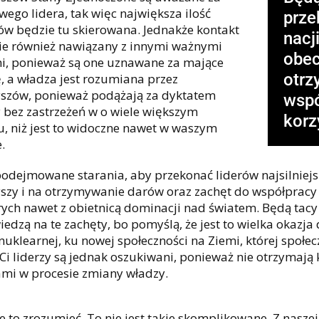
wego lidera, tak więc największa ilość
prze
ów będzie tu skierowana. Jednakże kontakt
nacji
ie również nawiązany z innymi ważnymi
obec
i, ponieważ są one uznawane za mające
otrz
, a władza jest rozumiana przez
szów, ponieważ podążają za dyktatem
wspó
 bez zastrzeżeń w o wiele większym
korz
u, niż jest to widoczne nawet w waszym
.
odejmowane starania, aby przekonać liderów najsilniejszy
szy i na otrzymywanie darów oraz zachęt do współpracy z
rych nawet z obietnicą dominacji nad światem. Będą tacy 
edzą na te zachęty, bo pomyślą, że jest to wielka okaz
nuklearnej, ku nowej społeczności na Ziemi, której społe
 Ci liderzy są jednak oszukiwani, ponieważ nie otrzymają
ami w procesie zmiany władzy.
e to zrozumieć. To nie jest takie skomplikowane. Z nasze