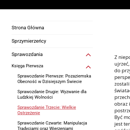
Strona Główna
Sprzymierzeńcy
Sprawozdania
Z niep
ujrzeć
Księga Pierwsza
do prz
Sprawozdanie Pierwsze: Pozaziemska
perspe
Obecność w Dzisiejszym Świecie
zostal
świata
Sprawozdanie Drugie: Wyzwanie dla
przech
Ludzkiej Wolności
obraz 
Sprawozdanie Trzecie: Wielkie
postrz
Ostrzeżenie
Być mo
Sprawozdanie Czwarte: Manipulacja
jest te
Tradycjami oraz Wierzeniami