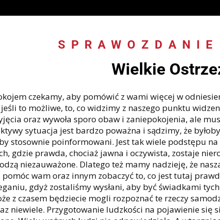
SPRAWOZDANIE
Wielkie Ostrze
okojem czekamy, aby pomówić z wami więcej w odniesi
, jeśli to możliwe, to, co widzimy z naszego punktu widze
yjęcia oraz wywoła sporo obaw i zaniepokojenia, ale mus
ktywy sytuacja jest bardzo poważna i sądzimy, że byłoby
iby stosownie poinformowani. Jest tak wiele podstępu na ś
ch, gdzie prawda, chociaż jawna i oczywista, zostaje niero
odzą niezauważone. Dlatego też mamy nadzieję, że nasz
i pomóc wam oraz innym zobaczyć to, co jest tutaj praw
eganiu, gdyż zostaliśmy wysłani, aby być świadkami tych 
że z czasem będziecie mogli rozpoznać te rzeczy samodzie
raz niewiele. Przygotowanie ludzkości na pojawienie się si