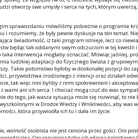
ludzi otworzy swe umysły i serca na tych, którym uwierzą
im sprawozdaniu mówiliśmy pobieżnie o programie krzy
ku i rozumiemy, że były pewne dyskusje na ten temat. Ni
ająca świadomość, iż taki program istnieje, lecz co niewi
stw będąc tak oddanymi swym odczuciom w tej kwestii i 
o taka Interwencja mogłaby oznaczać. Mówiąc jaśniej, p
enia ludzkiej adaptacji do fizycznego świata z grupow
szy. Takie potomstwo byłoby w doskonałej pozycji do 
ści, przywództwa zrodzonego z intencji oraz działań odw
ecie, tak więc inni byliby z nimi spokrewnieni i akceptow
 z wami ani ich serca. I chociaż mogą czuć do was sympa
ie do tego, jak wasza sytuacja może się rozwinąć, to nie
wyszkolonymi w Drodze Wiedzy i Wnikliwości, aby was ws
mości, która przywiodła ich tu i dała im życie.
ie, wolność osobista nie jest ceniona przez gości. Oni pos
owiedzialną. Oni rozumieją tylko ich własną kolektywną 