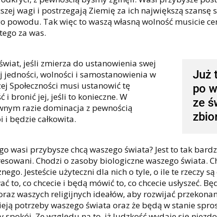
szej wagi i postrzegają Ziemię za ich największą szansę s
o powodu. Tak więc to waszą własną wolność musicie cen
 tego za was.
świat, jeśli zmierza do ustanowienia swej
Już 
j jedności, wolności i samostanowienia w
ej Społeczności musi ustanowić tę
po w
 i bronić jej, jeśli to konieczne. W
ze ś
wnym razie dominacja z pewnością
zbio
i i będzie całkowita.
go wasi przybysze chcą waszego świata? Jest to tak bardz
resowani. Chodzi o zasoby biologiczne waszego świata. C
nego. Jesteście użyteczni dla nich o tyle, o ile te rzeczy
ać to, co chcecie i będą mówić to, co chcecie usłyszeć. 
 oraz waszych religijnych ideałów, aby rozwijać przekonani
eją potrzeby waszego świata oraz że będą w stanie spro
y spokój. Ze względu na to, iż ludzkość wydaje się niezd