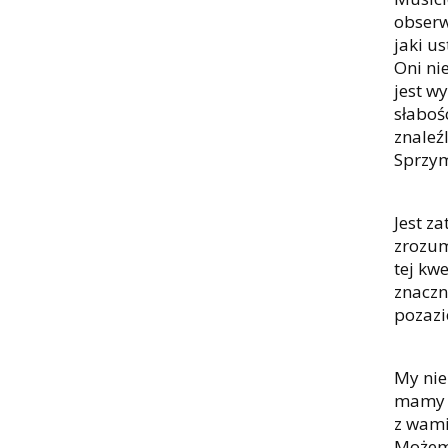
obserw
jaki u
Oni ni
jest w
słaboś
znaleź
Sprzym
Jest z
zrozum
tej kw
znaczn
pozazi
My nie
mamy z
z wami
Możemy