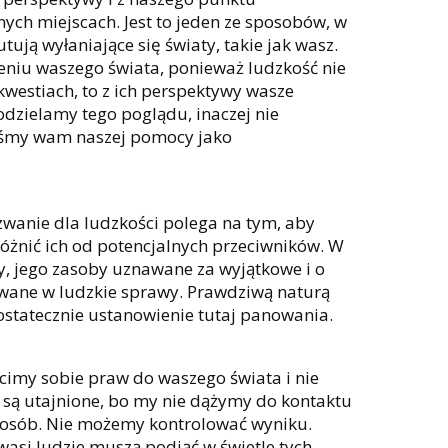
ych miejscach. Jest to jeden ze sposobów, w
ują wyłaniające się światy, takie jak wasz.
pszeniu waszego świata, ponieważ ludzkość nie
kwestiach, to z ich perspektywy wasze
dzielamy tego poglądu, inaczej nie
ibyśmy wam naszej pomocy jako
zwanie dla ludzkości polega na tym, aby
óżnić ich od potencjalnych przeciwników. W
nny, jego zasoby uznawane za wyjątkowe i o
żowane w ludzkie sprawy. Prawdziwą naturą
 ostatecznie ustanowienie tutaj panowania.
cimy sobie praw do waszego świata i nie
są utajnione, bo my nie dążymy do kontaktu
sposób. Nie możemy kontrolować wyniku.
asi ludzie muszą podjąć w świetle tych