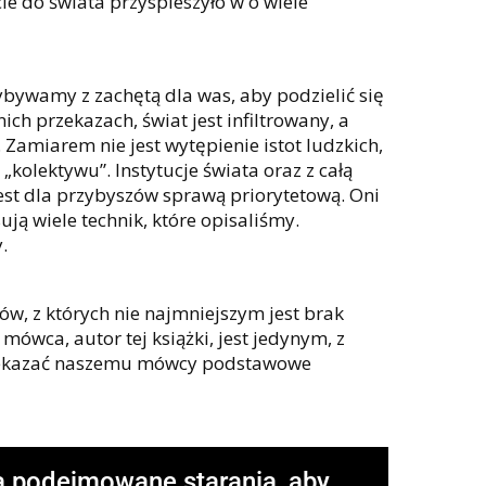
ie do świata przyspieszyło w o wiele
ybywamy z zachętą dla was, aby podzielić się
h przekazach, świat jest infiltrowany, a
amiarem nie jest wytępienie istot ludzkich,
„kolektywu”. Instytucje świata oraz z całą
est dla przybyszów sprawą priorytetową. Oni
ją wiele technik, które opisaliśmy.
.
ów, z których nie najmniejszym jest brak
ówca, autor tej książki, jest jedynym, z
rzekazać naszemu mówcy podstawowe
 podejmowane starania, aby