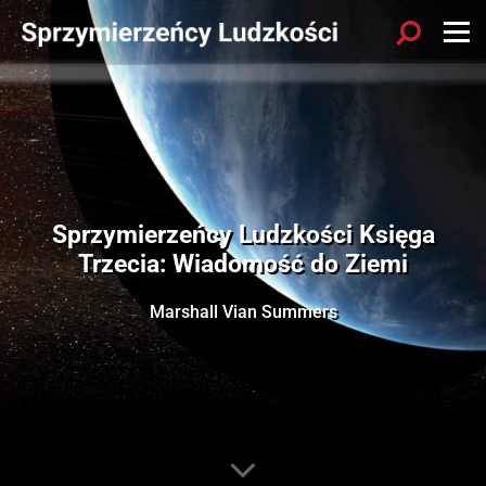
Sprzymierzeńcy Ludzkości Księga
Trzecia: Wiadomość do Ziemi
Marshall Vian Summers