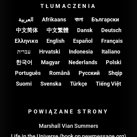
TŁUMACZENIA
العربية
Afrikaans
বাংলা
Български
中文简体
中文繁體
Dansk
Deutsch
Ελληνικα
English
Español
Français
עברית
Hrvatski
Indonesia
Italiano
한국어
Magyar
Nederlands
Polski
Português
Română
Pусский
Shqip
Suomi
Svenska
Türkçe
Tiếng Việt
POWIĄZANE STRONY
Marshall Vian Summers
Life in the Universe (book on newmessage.org)