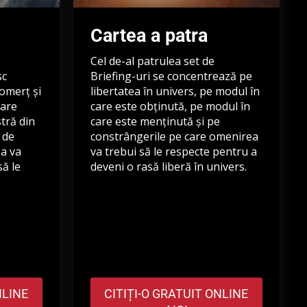
Cartea a patra
Cel de-al patrulea set de
sc
Briefing-uri se concentrează pe
comerț și
libertatea în univers, pe modul în
care
care este obținută, pe modul în
stră din
care este menținută și pe
 de
constrângerile pe care omenirea
ea va
va trebui să le respecte pentru a
să le
deveni o rasă liberă în univers.
NLINE
CITIȚI-O GRATUIT ONLINE