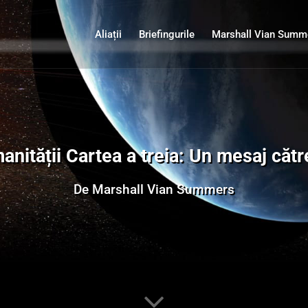
Aliații
Briefingurile
Marshall Vian Summ
manității Cartea a treia: Un mesaj că
De Marshall Vian Summers