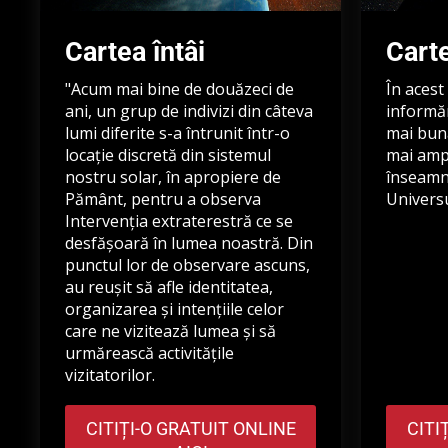
Cartea întâi
Cart
"Acum mai bine de douăzeci de
În acest
ani, un grup de indivizi din câteva
informăr
lumi diferite s-a întrunit într-o
mai bună
locație discretă din sistemul
mai amp
nostru solar, în apropiere de
înseamnă
Pământ, pentru a observa
Universu
Intervenția extraterestră ce se
desfășoară în lumea noastră. Din
punctul lor de observare ascuns,
au reușit să afle identitatea,
organizarea și intențiile celor
care ne vizitează lumea și să
urmărească activitățile
vizitatorilor.
CITIȚI-O GRATUIT ONLINE
CITI