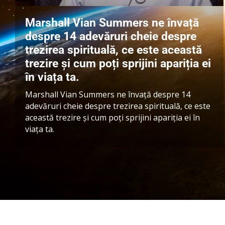
Marshall Vian Summers ne învață
despre 14 adevăruri cheie despre
trezirea spirituală, ce este această
trezire și cum poți sprijini apariția ei
în viața ta.
Marshall Vian Summers ne învață despre 14
adevăruri cheie despre trezirea spirituală, ce este
această trezire și cum poți sprijini apariția ei în
viața ta.