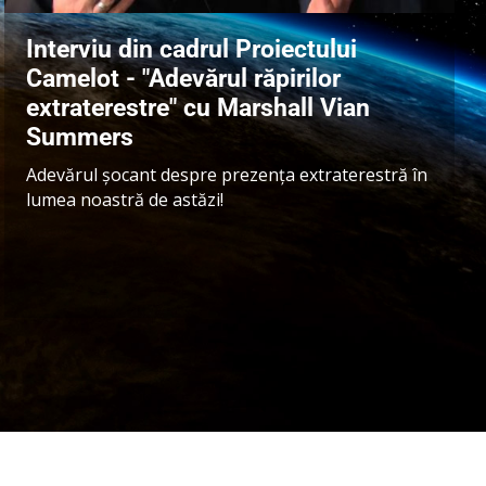
Interviu din cadrul Proiectului
Camelot - "Adevărul răpirilor
extraterestre" cu Marshall Vian
Summers
Adevărul șocant despre prezența extraterestră în
lumea noastră de astăzi!