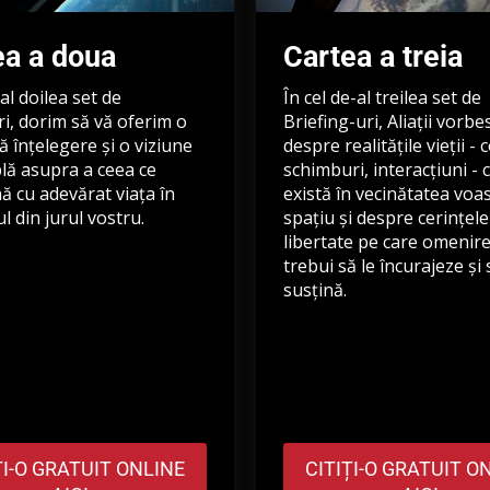
ea a doua
Cartea a treia
 al doilea set de
În cel de-al treilea set de
i, dorim să vă oferim o
Briefing-uri, Aliații vorbe
 înțelegere și o viziune
despre realitățile vieții - 
lă asupra a ceea ce
schimburi, interacțiuni - 
 cu adevărat viața în
există în vecinătatea voa
l din jurul vostru.
spațiu și despre cerințele
libertate pe care omenir
trebui să le încurajeze și 
susțină.
ȚI-O GRATUIT ONLINE
CITIȚI-O GRATUIT O