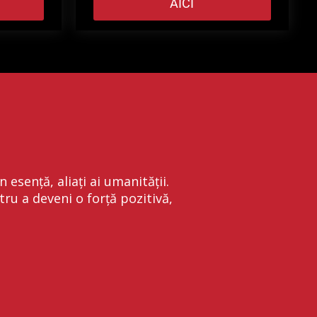
AICI
esență, aliați ai umanității.
tru a deveni o forță pozitivă,