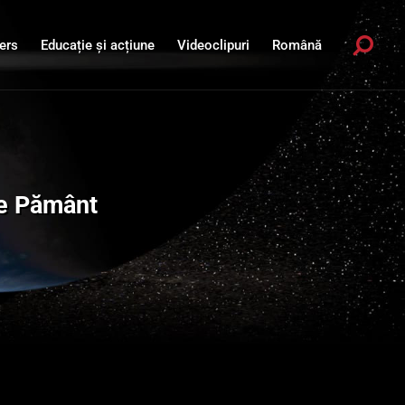
ers
Educație și acțiune
Videoclipuri
Română
tre Pământ