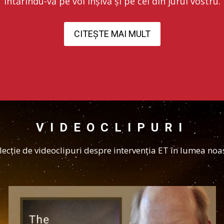
întărindu-vă pe voi înșivă și pe cei din jurul vostru.
CITEȘTE MAI MULT
VIDEOCLIPURI
lecție de videoclipuri despre intervenția ET în lumea noas