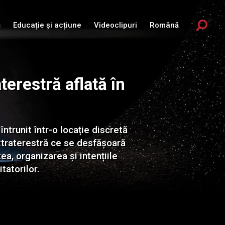
Sök
s
Educație și acțiune
Videoclipuri
Română
erestră aflată în
ntrunit într-o locație discretă
xtraterestră ce se desfășoară
ea, organizarea și intențiile
tatorilor.