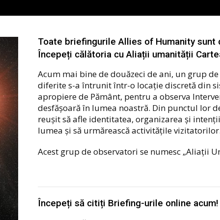
Toate briefingurile Allies of Humanity sunt 
Începeți călătoria cu Aliații umanității Carte
Acum mai bine de douăzeci de ani, un grup de i
diferite s-a întrunit într-o locație discretă din 
apropiere de Pământ, pentru a observa Interven
desfășoară în lumea noastră. Din punctul lor d
reușit să afle identitatea, organizarea și intenți
lumea și să urmărească activitățile vizitatorilor
Acest grup de observatori se numesc „Aliații Uma
Începeți să citiți Briefing-urile online acum!