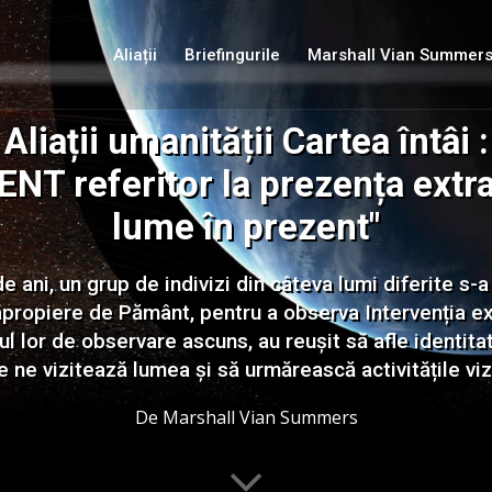
Aliații
Briefingurile
Marshall Vian Summer
Aliații umanității Cartea întâi :
 referitor la prezența extrat
lume în prezent"
ani, un grup de indivizi din câteva lumi diferite s-a î
n apropiere de Pământ, pentru a observa Intervenția e
l lor de observare ascuns, au reușit să afle identitat
e ne vizitează lumea și să urmărească activitățile vizi
De Marshall Vian Summers