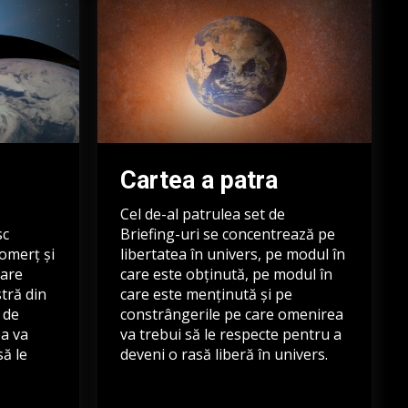
Cartea a patra
Cel de-al patrulea set de
sc
Briefing-uri se concentrează pe
comerț și
libertatea în univers, pe modul în
care
care este obținută, pe modul în
stră din
care este menținută și pe
 de
constrângerile pe care omenirea
ea va
va trebui să le respecte pentru a
să le
deveni o rasă liberă în univers.