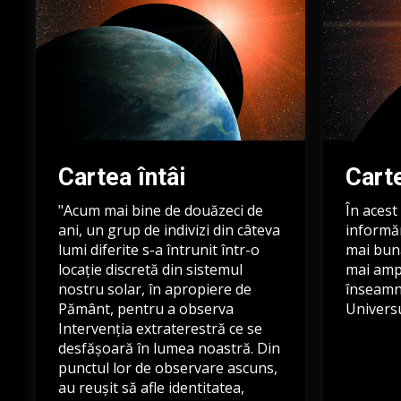
Cartea întâi
Cart
"Acum mai bine de douăzeci de
În acest
ani, un grup de indivizi din câteva
informăr
lumi diferite s-a întrunit într-o
mai bună
locație discretă din sistemul
mai amp
nostru solar, în apropiere de
înseamnă
Pământ, pentru a observa
Universu
Intervenția extraterestră ce se
desfășoară în lumea noastră. Din
punctul lor de observare ascuns,
au reușit să afle identitatea,