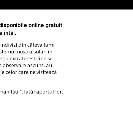
disponibile online gratuit.
a întâi.
ndivizi din câteva lumi
sistemul nostru solar, în
ția extraterestră ce se
e observare ascuns, au
ile celor care ne vizitează
.
nității”. Iată raportul lor.