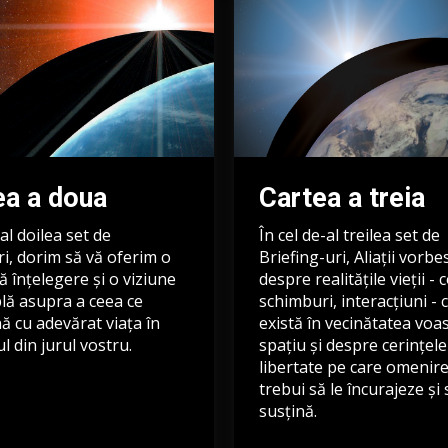
ea a doua
Cartea a treia
 al doilea set de
În cel de-al treilea set de
i, dorim să vă oferim o
Briefing-uri, Aliații vorbe
 înțelegere și o viziune
despre realitățile vieții - 
lă asupra a ceea ce
schimburi, interacțiuni - 
 cu adevărat viața în
există în vecinătatea voa
l din jurul vostru.
spațiu și despre cerințele
libertate pe care omenir
trebui să le încurajeze și 
susțină.