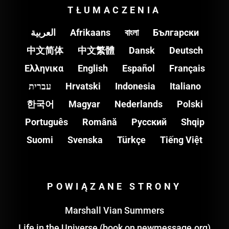
TŁUMACZENIA
العربية
Afrikaans
বাংলা
Български
中文简体
中文繁體
Dansk
Deutsch
Ελληνικα
English
Español
Français
עברית
Hrvatski
Indonesia
Italiano
한국어
Magyar
Nederlands
Polski
Português
Română
Pусский
Shqip
Suomi
Svenska
Türkçe
Tiếng Việt
POWIĄZANE STRONY
Marshall Vian Summers
Life in the Universe (book on newmessage.org)