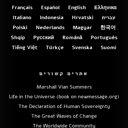
Français
Español
English
Ελληνικα
עברית
Hrvatski
Indonesia
Italiano
Polski
Nederlands
Magyar
한국어
Shqip
Pусский
Română
Português
Tiếng Việt
Türkçe
Svenska
Suomi
אתרים קשורים
Marshall Vian Summers
Life in the Universe (book on newmessage.org)
The Declaration of Human Sovereignty
The Great Waves of Change
The Worldwide Community