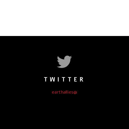
TWITTER
@earthallies
Could not authenticate you.