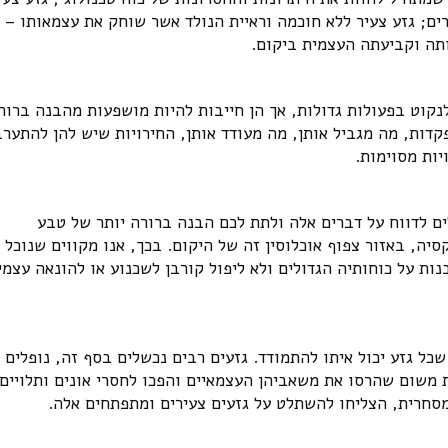
רים; גזע צעיר ללא חוכמה וראיית הנולד אשר שוחק את עצמאותו – 
תה וקביעתה העצמית ביקום.
נקוט בפעולות גדולות, אך הן חייבות להיות מושפעות מהבנה ברור
קדות, מה מגביל אותן, מה מעודד אותן, החירויות שיש להן להתערב
ות מסוימות.
ים לדווח על דברים אלה ולתת לכם הבנה ברורה יותר של טבע
ה, באזור צפוף אוכלוסין זה של היקום. בכך, אנו מקווים שנוכל 
על כוחותיה הגדולים ולא ליפול קורבן לשכנוע או להונאה עצמי
כל גזע יכול איתו להתמודד. גזעים רבים נכשלים בסף זה, נופלים 
ת משום שהרסו את משאביהן העצמאיים והפכו לחסרי אונים ותלויים
סחרית, הצליחו להשתלט על גזעים צעירים ומתפתחים אלה.