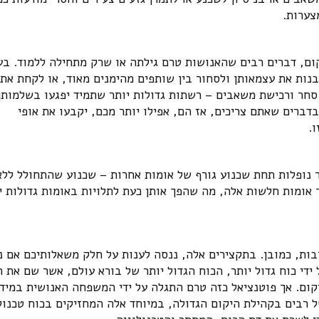
צערות.
ום, דברים רבים שהאנושות טרם גילתה או שרק מתחילה ללמוד. בע
ות את עצמאותן ולסחור בין שותפים מהימנים מאוד, או לקחת את 
סחר ורכישת משאבים – רשתות גדולות יותר שתמיד יפגעו בשלמותן
דברים שאתם צריכים, אז הם, אפילו יותר מכם, יקבעו את אופי
.
 נופלות תחת שכנוע גורף של אומות אחרות – שכנוע שהתחולל ללא
אומות חלשות אלה, מה שהפך אותן כעת לתלויות באומות גדולות י
ות, כמובן. בתקצירים אלה, ננסה לענות על חלק משאלותיכם אם ני
ידי כוח גדול יותר, הכוח הגדול יותר של בורא עולם, אשר שם את ה
יקום. אך פוטנציאל כזה טרם התגלה על ידי המשפחה האנושית במיד
ל רבים בקהילת היקום הגדולה, במיוחד אלה המחזיקים בכוח טכנול