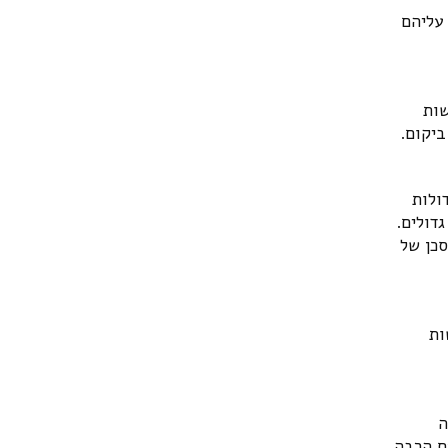
 עליהם
שות
ביקום.
ולות
דולים.
סכן של
ות
ה
ם הרבה