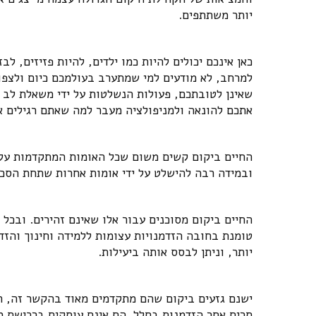
יותר משתתפים.
כאן אינכם יכולים להיות כמו ילדים, להיות פזיזים, 
למרחב, לא מודעים למי שמתערב בעולמכם כיום ולצפו
שאינן לטובתכם, פעולות הנשלטות על ידי משאלת לב וע
אתכם להונאה ולמניפולציה מעבר למה שאתם רגילים אל
החיים ביקום קשים משום שכל האומות המתקדמות עלו 
ובמידה רבה להישלט על ידי אומות אחרות שתחת הסכמ
החיים ביקום מסוכנים עבור אלו שאינם זהירים. ובכל
טומנת בחובה הזדמנויות עצומות ללמידה וחינוך והזדמ
יותר, וניתן לבסס אותה ביעילות.
ישנם גזעים ביקום שהם מתקדמים מאוד בהקשר זה, הר
תרים אחר הזדמנות בחלל. הם אינם עוסקים ברכישת מש