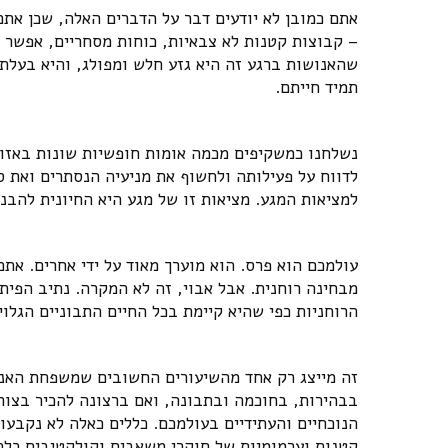
אתם כמובן לא יודעים דבר על הדברים האלה, שכן אתם
– קבוצות קטנות לא צבאיות, כוחות מסחריים, אפשר ל
שהאנושות ברגע זה היא גזע חלש ומפולג, והיא בעלת
תמיד חייתם.
נשלחנו כמשקיפים מכמה אומות חופשיות שונות באזור
לדווח על פעילותה ולחשוף את מניעיה הנסתרים ואת 
למציאות המגע. מציאות זו של מגע היא החיונית להבנ
עולמכם הוא פרס. הוא מוערך מאוד על ידי אחרים. אתם
מבחינה רוחנית. אבל אבוי, זה לא המקרה. נתיב הפית
הרוחניות כפי שהיא קיימת בכל החיים התבוניים הגלויי
זה מייצג רק אחד מהשיעורים החשובים שמשפחת האנו
בבהירות, בחוכמה ובתבונה, ואם ברצונה להכיר בצור
הנוכחיים והעתידיים בעולמכם. כללים כאלה לא נקבעו
קטנות וערמומיות של חוקרי משאבים וקולקטיבים כלכל