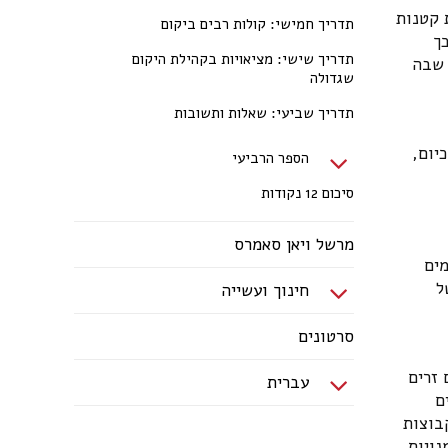
 קטנות
תדריך חמישי: קולות רבים ביקום
ך
תדריך שישי: מציאויות בקהילת היקום
 שבה
שגדולה
תדריך שביעי: שאלות ותשובות
יום,
הספר הרביעי
סיכום 12 נקודות
מרשל ויאן סאמרס
מים
ל
חינוך ועשייה
סרטונים
 זרים
עברית
ם
בוצות
נויות