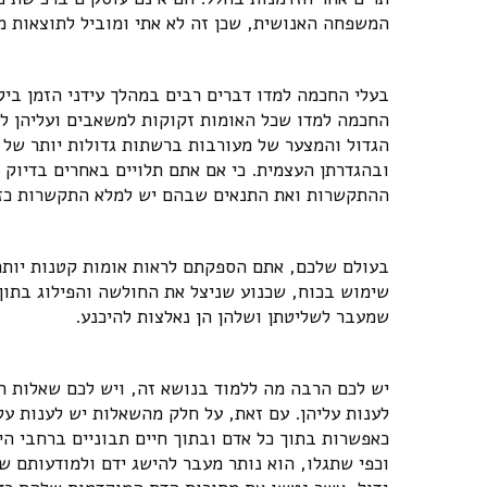
המשפחה האנושית, שכן זה לא אתי ומוביל לתוצאות מ
בעלי החכמה למדו דברים רבים במהלך עידני הזמן ביק
החכמה למדו שכל האומות זקוקות למשאבים ועליהן לבנ
הגדול והמצער של מעורבות ברשתות גדולות יותר של 
ובהגדרתן העצמית. כי אם אתם תלויים באחרים בדיוק ב
ההתקשרות ואת התנאים שבהם יש למלא התקשרות כזו
בעולם שלכם, אתם הספקתם לראות אומות קטנות יותר
שימוש בכוח, שכנוע שניצל את החולשה והפילוג בתוך 
שמעבר לשליטתן ושלהן הן נאלצות להיכנע.
יש לכם הרבה מה ללמוד בנושא זה, ויש לכם שאלות רב
לענות עליהן. עם זאת, על חלק מהשאלות יש לענות על 
כאפשרות בתוך כל אדם ובתוך חיים תבוניים ברחבי ה
וכפי שתגלו, הוא נותר מעבר להישג ידם ולמודעותם ש