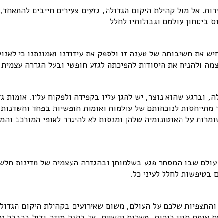
ירות. אל מול קהילת היקום הגדולה, גזעים צעירים חייבים להתאחד,
 ביטחון עולמם וגבולותיו לחלל.
יש את חשיבותה של טענה זו ולספק את עידודנו ואמונתנו כי לאנו
צמה ולהניח את היסודות להפיכתה לגזע חופשי ובעל הגדרה עצמית 
, וברגע שהוא נוצר, יש להגן עליו בקפידה ולפקוח עליו. אומות גד
 מתייחסות לנוכחותם של עולמות ואומות חופשיות בפחד וחשדנות ג
ומרות על האוטונומיה שלהן ומנסות לא להיגרר לאופי המורכב והמ
ם, עולם שבו המסחר פגע בשלמותן ובהגדרה העצמית של מדינות חלש
 בטיפשות לחלל לעיני כל.
ן והתצפיות שלכם על העולם, משום שאירועים בקהילת היקום הגדול
ת אותם סוגי כוחות, פשרות וקשיים, אך בקנה מידה גדול בהרבה ע