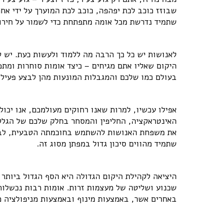
שבוזז כוכב לכת יפהפה, כוכב לכת המוערך על ידי אח
שתמיד נדרשת מכל אומה מתפתחת כדי לשמור על חירו
לאנושות יש כל כך הרבה מה ללמוד ולעשות כעת. יש ל
היקום שאליו אתם מגיחים – כיצד אומות סוחרות ומתפ
בעולם כמו שלכם והמגבלות המונעות מהן לבצע פעילוי
אפילו עכשיו, למרות שאנו רחוקים מעולמכם, אנו יכול
האינטראקציה, החליפין והמסחר בחלק שלכם של הגלקסי
את משפחת האנושות להשתמש בחוכמתה הטבעית, לבנות 
שתמיד מהווים סיכון גדול במפתן מסוג זה.
היציאה לקהילת היקום הגדולה היא הסף הגדול ביותר ש
שכנוע ושליטה של ​​מעצמות זרות. אומות רבות נכשלו
באחרים אשר, באמצעות מינוף ובאמצעות מניפולציה מ