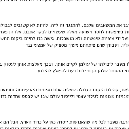
לבזבז את המשאבים שלכם, להתנגד זה לזה, להיות לא קשובים לגבולו
ת בטיפשות לחסד וישועה מאלה שעשויים לבקר אתכם. אלו הן פעול
ל ידי ציפיות טיפשיות ולא מושכלות. גישה כזו לחיים ביקום תחשו
יו, ועבורן טרם פיתחתם מערך מספיק של אמצעי נגד.
מעבר ליכולתו של עולמן לקיים אותן, ובכך מאלצות אותן לעסוק 
י המסחר שלהן הן חייבות כעת להיאלץ להיכנע.
 זאת, קהילת היקום הגדולה שאליה אתם מגיחים היא עצומה ומפוארת
נויות עצומות לגילוי עצמי ולייסוד עולם שבו יש לבסס אחדות גדו
בה מעבר לכל מה שהאנושות ייסדה כאן על כדור הארץ. אבל הם א
אבים או בניסיון לשכנע או לתמרן גזעים צעירים וחסרי מודעות כמ