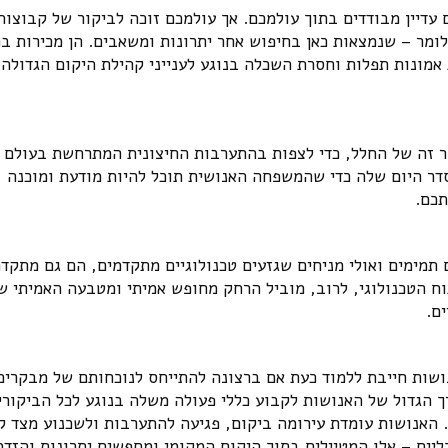
 עדיין מבודדים בתוך עולמכם. אך עולמכם זוכה לביקור של קבוצות
ומר – שנמצאות כאן בחיפוש אחר יתרונות ומשאבים. הן מכירות בכ
 אמונות תפלות וחסרת השכלה בנוגע לענייני קהילת היקום הגדולה
 זה של החלל, כדי לצפות בהתערבות החיצונית המתרחשת בעולם כ
סדר היום שלה כדי שהמשפחה האנושית תוכל להיות מודעת ומוכנה
תכם.
 תמימים ואולי מניחים שגזעים טכנולוגיים מתקדמים, הם גם מתקד
וח הטכנולוגי, לרוב, מוביל הרחק מחופש אמיתי ומטבעה האמיתי ש
ם.
שות חייבת ללמוד כעת אם ברצונה להתייחס לנוכחותם של מבקרים
ך הגדול של האנושות לקבוע כללי פעולה משלה בנוגע לכל הביקורי
. האנושות עומדת עירומה ביקום, פגיעה להתערבות ולשכנוע מצד ק
יים – אלו המטיילים בתוך היקום המקומי ומחפשים יתרונות והזדמ