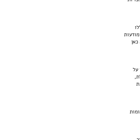
לו
מודעות
כאן
 על
ת,
ת
ומות
ר