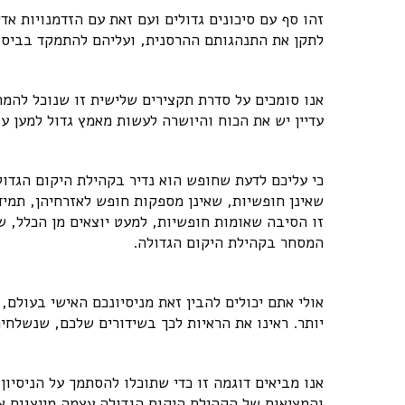
זהו סף עם סיכונים גדולים ועם זאת עם הזדמנויות אד
לתקן את התנהגותם ההרסנית, ועליהם להתמקד בביסוס
אנו סומכים על סדרת תקצירים שלישית זו שנוכל להמח
עדיין יש את הכוח והיושרה לעשות מאמץ גדול למען ע
כי עליכם לדעת שחופש הוא נדיר בקהילת היקום הגדולה
שאינן חופשיות, שאינן מספקות חופש לאזרחיהן, תמיד
זו הסיבה שאומות חופשיות, למעט יוצאים מן הכלל, ש
המסחר בקהילת היקום הגדולה.
אולי אתם יכולים להבין זאת מניסיונכם האישי בעול
יותר. ראינו את הראיות לכך בשידורים שלכם, שנשלחים
אנו מביאים דוגמה זו כדי שתוכלו להסתמך על הניסיו
והמציאות של הקהילת היקום הגדולה עצמה מייצגים א