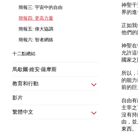
神聖干
簡報三: 宇宙中的自由
界的進
簡報四: 更高力量
正如我
簡報五: 偉大協調
他們的
簡報六: 智者網絡
神聖在
允許這
十二點總結
國家之
馬歇爾·維安·薩摩斯
所以，
的能力
教育和行動
前的巨
影片
自由有
主宰之
繁體中文
沒有持
由，並
東西。