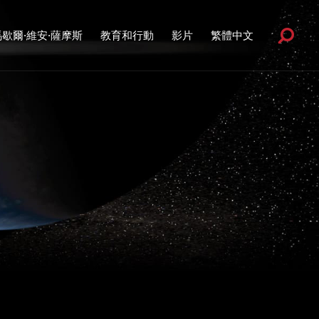
馬歇爾·維安·薩摩斯
教育和行動
影片
繁體中文