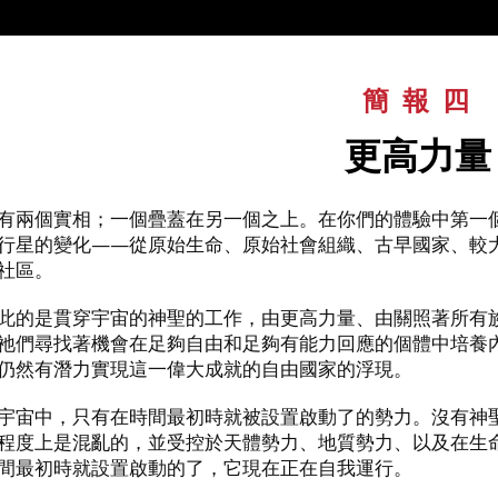
簡報四
更高力量
有兩個實相；一個疊蓋在另一個之上。在你們的體驗中第一
行星的變化——從原始生命、原始社會組織、古早國家、較
社區。
此的是貫穿宇宙的神聖的工作，由更高力量、由關照著所有
祂們尋找著機會在足夠自由和足夠有能力回應的個體中培養
仍然有潛力實現這一偉大成就的自由國家的浮現。
宇宙中，只有在時間最初時就被設置啟動了的勢力。沒有神
程度上是混亂的，並受控於天體勢力、地質勢力、以及在生
間最初時就設置啟動的了，它現在正在自我運行。