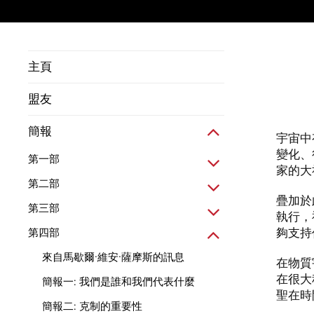
主頁
盟友
簡報
宇宙中
變化、
第一部
家的大
第二部
疊加於
第三部
執行，
夠支持
第四部
來自馬歇爾·維安·薩摩斯的訊息
在物質
在很大
簡報一: 我們是誰和我們代表什麼
聖在時
簡報二: 克制的重要性