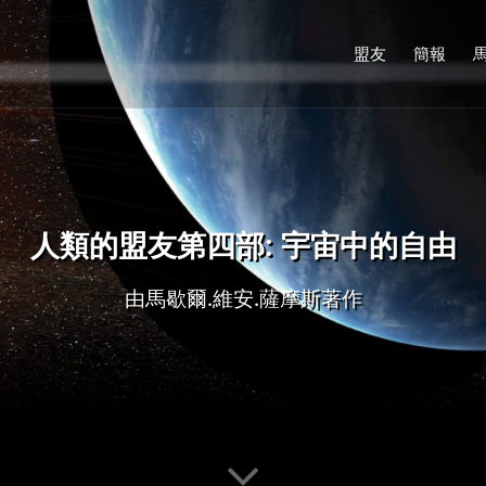
盟友
簡報
人類的盟友第四部: 宇宙中的自由
由馬歇爾.維安.薩摩斯著作