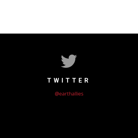
TWITTER
@earthallies
Could not authenticate you.