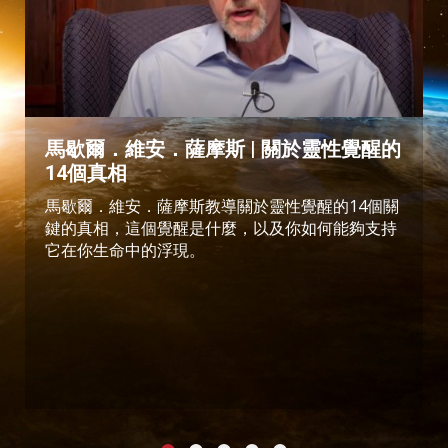
馬歇爾．維安．薩摩斯 | 關於靈性覺醒的
14個真相
馬歇爾．維安．薩摩斯教導關於靈性覺醒的14個關
鍵的真相，這個覺醒是什麼，以及你如何能夠支持
它在你生命中的浮現。