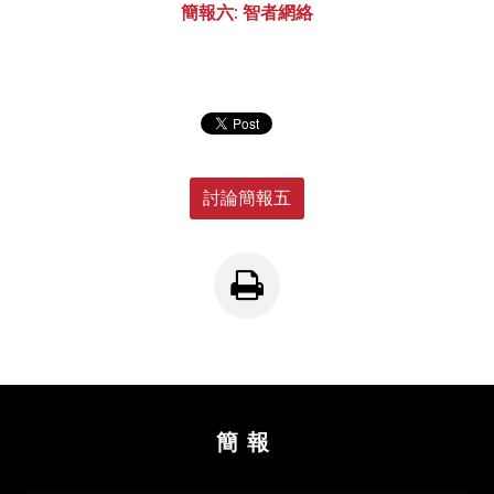
簡報六: 智者網絡
討論簡報五
簡報