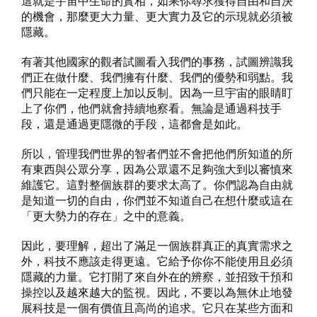
這就是宇宙中生命的實相，如果你尋求獲得自由和自決
的機會，那麼更大力量、更大實力及它的示現就必須被
隱藏。
有著其他國家的觀者試圖看入我們的事務，試圖辨識我
們正在做什麼、我們擁有什麼、我們的優勢和弱點。我
們只能在一定程度上加以反制。因為一旦宇宙的眼睛盯
上了你們，他們就會持續地察看。無論是通過科技手
段，還是通過更隱微的手段，這都會是如此。
所以，管理我們世界的智者們並不會把他們所知道的所
有東西與公眾分享，因為公眾還不足夠強大到以審慎來
維護它。這對整個族群的要求太高了。你們認為自由就
是知道一切的自由，你們並不知道自己在想什麼或這在
「更大勢力的存在」之中的意義。
因此，要理解，超出了滿足一個族群真正的真實需求之
外，科技不應該走得更遠。它給予你你不能使用且必須
隱藏的力量。它打開了來自外在的辨察，並招致干預和
操控以及越來越大的監視。因此，不要以為無休止地發
展科技是一個有價值且高尚的追求。它只在某些方面和