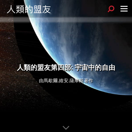
人類的盟友第四部: 宇宙中的自由
由馬歇爾.維安.薩摩斯著作