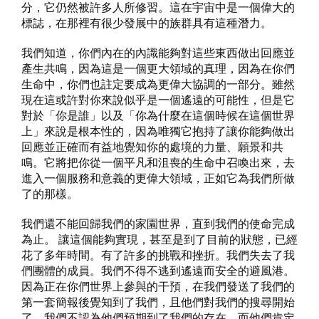
分，它仍然被許多人所修習。這在宇宙中是一個偉大的
標誌，在那裡有很少發展中的族群具有這種潛力。
我們知道，你們內在的內識能夠對這些東西做出回應並
產生共鳴，因為這是一個更大領域的真理，因為在你們
生命中，你們也註定要成為更偉大協調的一部分。雖然
現在這或許對你來說似乎是一個遙遠的可能性，但是它
對於「你是誰」以及「你為什麼在這個時候在這個世界
上」來說是根本性的，因為唯獨它抱持了讓你能夠做出
回應並正確而有益地覺知你的處境的力量、願景和共
鳴。它將把你從一個平凡和沮喪的生命中召喚出來，去
進入一個服務和意義的更偉大領域，正如它為我們所做
了的那樣。
我們還不能回歸我們的家園世界，直到我們的使命完成
為止。 讓這個能夠實現，甚至是到了目前的狀態，已經
花了多年時間。有了許多的挑戰和挫折。我們失去了我
們團體的成員。我們不得不逃到遙遠而安全的避風港。
因為正在你們世界上參與的干預，在我們發送了我們的
第一套簡報後覺知到了我們，且他們對我們的搜尋開始
了。我們不認為他們預期到了我們的存在，而他們肯定