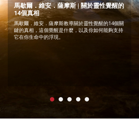
馬歇爾．維安．薩摩斯 | 關於靈性覺醒的
14個真相
馬歇爾．維安．薩摩斯教導關於靈性覺醒的14個關
鍵的真相，這個覺醒是什麼，以及你如何能夠支持
它在你生命中的浮現。