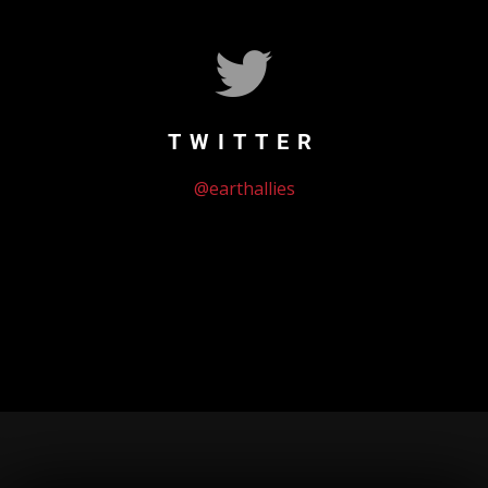
TWITTER
@earthallies
Could not authenticate you.