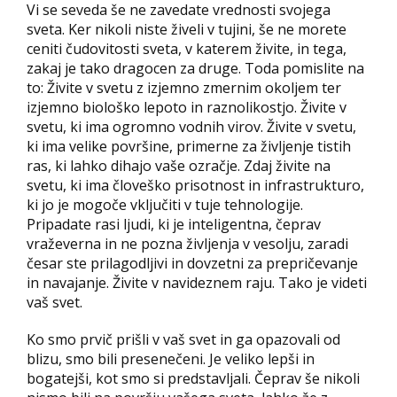
Vi se seveda še ne zavedate vrednosti svojega
sveta. Ker nikoli niste živeli v tujini, še ne morete
ceniti čudovitosti sveta, v katerem živite, in tega,
zakaj je tako dragocen za druge. Toda pomislite na
to: Živite v svetu z izjemno zmernim okoljem ter
izjemno biološko lepoto in raznolikostjo. Živite v
svetu, ki ima ogromno vodnih virov. Živite v svetu,
ki ima velike površine, primerne za življenje tistih
ras, ki lahko dihajo vaše ozračje. Zdaj živite na
svetu, ki ima človeško prisotnost in infrastrukturo,
ki jo je mogoče vključiti v tuje tehnologije.
Pripadate rasi ljudi, ki je inteligentna, čeprav
vraževerna in ne pozna življenja v vesolju, zaradi
česar ste prilagodljivi in dovzetni za prepričevanje
in navajanje. Živite v navideznem raju. Tako je videti
vaš svet.
Ko smo prvič prišli v vaš svet in ga opazovali od
blizu, smo bili presenečeni. Je veliko lepši in
bogatejši, kot smo si predstavljali. Čeprav še nikoli