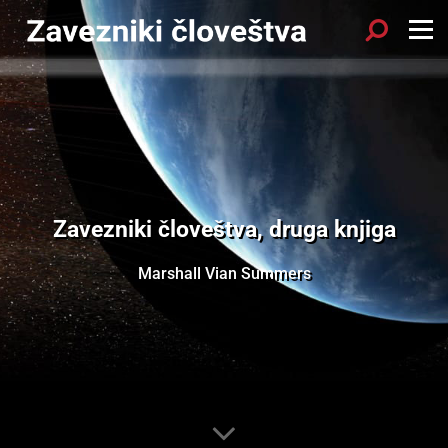
Zavezniki človeštva, druga knjiga
Marshall Vian Summers