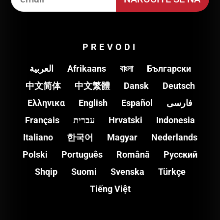
PREVODI
العربية
Afrikaans
বাংলা
Български
中文简体
中文繁體
Dansk
Deutsch
Ελληνικα
English
Español
فارسی
Français
עברית
Hrvatski
Indonesia
Italiano
한국어
Magyar
Nederlands
Polski
Português
Română
Pусский
Shqip
Suomi
Svenska
Türkçe
Tiếng Việt