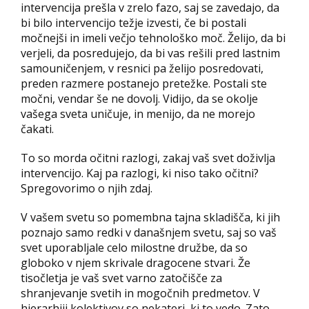
intervencija prešla v zrelo fazo, saj se zavedajo, da
bi bilo intervencijo težje izvesti, če bi postali
močnejši in imeli večjo tehnološko moč. Želijo, da bi
verjeli, da posredujejo, da bi vas rešili pred lastnim
samouničenjem, v resnici pa želijo posredovati,
preden razmere postanejo pretežke. Postali ste
močni, vendar še ne dovolj. Vidijo, da se okolje
vašega sveta uničuje, in menijo, da ne morejo
čakati.
To so morda očitni razlogi, zakaj vaš svet doživlja
intervencijo. Kaj pa razlogi, ki niso tako očitni?
Spregovorimo o njih zdaj.
V vašem svetu so pomembna tajna skladišča, ki jih
poznajo samo redki v današnjem svetu, saj so vaš
svet uporabljale celo milostne družbe, da so
globoko v njem skrivale dragocene stvari. Že
tisočletja je vaš svet varno zatočišče za
shranjevanje svetih in mogočnih predmetov. V
hierarhiji kolektivov so nekateri, ki to vedo. Zato