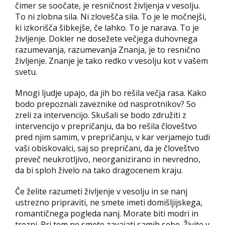
čimer se soočate, je resničnost življenja v vesolju.
To ni zlobna sila. Ni zlovešča sila. To je le močnejši,
ki izkorišča šibkejše, če lahko. To je narava. To je
življenje. Dokler ne dosežete večjega duhovnega
razumevanja, razumevanja Znanja, je to resnično
življenje. Znanje je tako redko v vesolju kot v vašem
svetu.
Mnogi ljudje upajo, da jih bo rešila večja rasa. Kako
bodo prepoznali zaveznike od nasprotnikov? So
zreli za intervencijo. Skušali se bodo združiti z
intervencijo v prepričanju, da bo rešila človeštvo
pred njim samim, v prepričanju, v kar verjamejo tudi
vaši obiskovalci, saj so prepričani, da je človeštvo
preveč neukrotljivo, neorganizirano in nevredno,
da bi sploh živelo na tako dragocenem kraju.
Če želite razumeti življenje v vesolju in se nanj
ustrezno pripraviti, ne smete imeti domišljijskega,
romantičnega pogleda nanj. Morate biti modri in
trezni. Pri tem ne smete zavajati samih sebe. Živite v