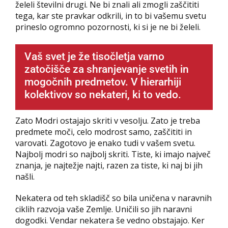
želeli številni drugi. Ne bi znali ali zmogli zaščititi
tega, kar ste pravkar odkrili, in to bi vašemu svetu
prineslo ogromno pozornosti, ki si je ne bi želeli.
Vaš svet je že tisočletja varno
zatočišče za shranjevanje svetih in
mogočnih predmetov. V hierarhiji
kolektivov so nekateri, ki to vedo.
Zato Modri ostajajo skriti v vesolju. Zato je treba
predmete moči, celo modrost samo, zaščititi in
varovati. Zagotovo je enako tudi v vašem svetu.
Najbolj modri so najbolj skriti. Tiste, ki imajo največ
znanja, je najtežje najti, razen za tiste, ki naj bi jih
našli.
Nekatera od teh skladišč so bila uničena v naravnih
ciklih razvoja vaše Zemlje. Uničili so jih naravni
dogodki. Vendar nekatera še vedno obstajajo. Ker