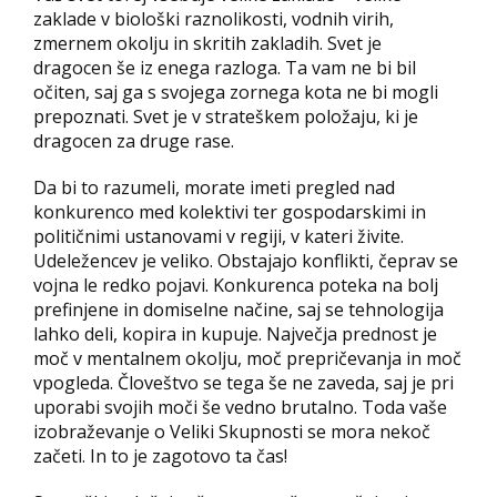
zaklade v biološki raznolikosti, vodnih virih,
zmernem okolju in skritih zakladih. Svet je
dragocen še iz enega razloga. Ta vam ne bi bil
očiten, saj ga s svojega zornega kota ne bi mogli
prepoznati. Svet je v strateškem položaju, ki je
dragocen za druge rase.
Da bi to razumeli, morate imeti pregled nad
konkurenco med kolektivi ter gospodarskimi in
političnimi ustanovami v regiji, v kateri živite.
Udeležencev je veliko. Obstajajo konflikti, čeprav se
vojna le redko pojavi. Konkurenca poteka na bolj
prefinjene in domiselne načine, saj se tehnologija
lahko deli, kopira in kupuje. Največja prednost je
moč v mentalnem okolju, moč prepričevanja in moč
vpogleda. Človeštvo se tega še ne zaveda, saj je pri
uporabi svojih moči še vedno brutalno. Toda vaše
izobraževanje o Veliki Skupnosti se mora nekoč
začeti. In to je zagotovo ta čas!