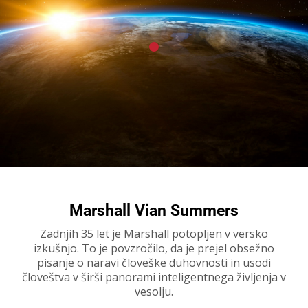
Marshall Vian Summers
Zadnjih 35 let je Marshall potopljen v versko
izkušnjo. To je povzročilo, da je prejel obsežno
pisanje o naravi človeške duhovnosti in usodi
človeštva v širši panorami inteligentnega življenja v
vesolju.