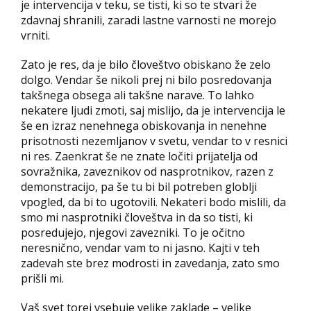
je intervencija v teku, se tisti, ki so te stvari že
zdavnaj shranili, zaradi lastne varnosti ne morejo
vrniti.
Zato je res, da je bilo človeštvo obiskano že zelo
dolgo. Vendar še nikoli prej ni bilo posredovanja
takšnega obsega ali takšne narave. To lahko
nekatere ljudi zmoti, saj mislijo, da je intervencija le
še en izraz nenehnega obiskovanja in nenehne
prisotnosti nezemljanov v svetu, vendar to v resnici
ni res. Zaenkrat še ne znate ločiti prijatelja od
sovražnika, zaveznikov od nasprotnikov, razen z
demonstracijo, pa še tu bi bil potreben globlji
vpogled, da bi to ugotovili. Nekateri bodo mislili, da
smo mi nasprotniki človeštva in da so tisti, ki
posredujejo, njegovi zavezniki. To je očitno
neresnično, vendar vam to ni jasno. Kajti v teh
zadevah ste brez modrosti in zavedanja, zato smo
prišli mi.
Vaš svet torej vsebuje velike zaklade – velike