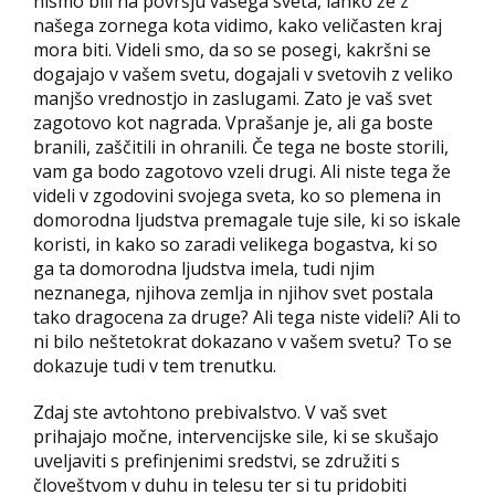
nismo bili na površju vašega sveta, lahko že z
našega zornega kota vidimo, kako veličasten kraj
mora biti. Videli smo, da so se posegi, kakršni se
dogajajo v vašem svetu, dogajali v svetovih z veliko
manjšo vrednostjo in zaslugami. Zato je vaš svet
zagotovo kot nagrada. Vprašanje je, ali ga boste
branili, zaščitili in ohranili. Če tega ne boste storili,
vam ga bodo zagotovo vzeli drugi. Ali niste tega že
videli v zgodovini svojega sveta, ko so plemena in
domorodna ljudstva premagale tuje sile, ki so iskale
koristi, in kako so zaradi velikega bogastva, ki so
ga ta domorodna ljudstva imela, tudi njim
neznanega, njihova zemlja in njihov svet postala
tako dragocena za druge? Ali tega niste videli? Ali to
ni bilo neštetokrat dokazano v vašem svetu? To se
dokazuje tudi v tem trenutku.
Zdaj ste avtohtono prebivalstvo. V vaš svet
prihajajo močne, intervencijske sile, ki se skušajo
uveljaviti s prefinjenimi sredstvi, se združiti s
človeštvom v duhu in telesu ter si tu pridobiti