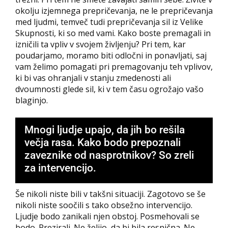
okolju izjemnega prepričevanja, ne le prepričevanja
med ljudmi, temveč tudi prepričevanja sil iz Velike
Skupnosti, ki so med vami. Kako boste premagali in
izničili ta vpliv v svojem življenju? Pri tem, kar
poudarjamo, moramo biti odločni in ponavljati, saj
vam želimo pomagati pri premagovanju teh vplivov,
ki bi vas ohranjali v stanju zmedenosti ali
dvoumnosti glede sil, ki v tem času ogrožajo vašo
blaginjo.
Mnogi ljudje upajo, da jih bo rešila
večja rasa. Kako bodo prepoznali
zaveznike od nasprotnikov? So zreli
za intervencijo.
Še nikoli niste bili v takšni situaciji. Zagotovo se še
nikoli niste soočili s tako obsežno intervencijo.
Ljudje bodo zanikali njen obstoj. Posmehovali se
bodo. Prezirali. Ne želijo, da bi bila resnična. Ne