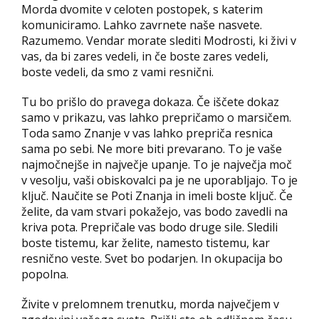
Morda dvomite v celoten postopek, s katerim
komuniciramo. Lahko zavrnete naše nasvete.
Razumemo. Vendar morate slediti Modrosti, ki živi v
vas, da bi zares vedeli, in če boste zares vedeli,
boste vedeli, da smo z vami resnični.
Tu bo prišlo do pravega dokaza. Če iščete dokaz
samo v prikazu, vas lahko prepričamo o marsičem.
Toda samo Znanje v vas lahko prepriča resnica
sama po sebi. Ne more biti prevarano. To je vaše
najmočnejše in največje upanje. To je največja moč
v vesolju, vaši obiskovalci pa je ne uporabljajo. To je
ključ. Naučite se Poti Znanja in imeli boste ključ. Če
želite, da vam stvari pokažejo, vas bodo zavedli na
kriva pota. Prepričale vas bodo druge sile. Sledili
boste tistemu, kar želite, namesto tistemu, kar
resnično veste. Svet bo podarjen. In okupacija bo
popolna.
Živite v prelomnem trenutku, morda največjem v