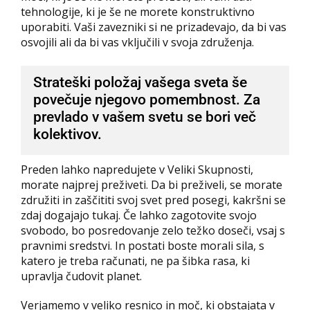
tehnologije, ki je še ne morete konstruktivno
uporabiti. Vaši zavezniki si ne prizadevajo, da bi vas
osvojili ali da bi vas vključili v svoja združenja.
Strateški položaj vašega sveta še
povečuje njegovo pomembnost. Za
prevlado v vašem svetu se bori več
kolektivov.
Preden lahko napredujete v Veliki Skupnosti,
morate najprej preživeti. Da bi preživeli, se morate
združiti in zaščititi svoj svet pred posegi, kakršni se
zdaj dogajajo tukaj. Če lahko zagotovite svojo
svobodo, bo posredovanje zelo težko doseči, vsaj s
pravnimi sredstvi. In postati boste morali sila, s
katero je treba računati, ne pa šibka rasa, ki
upravlja čudovit planet.
Verjamemo v veliko resnico in moč, ki obstajata v