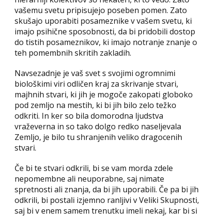
vašemu svetu pripisujejo poseben pomen. Zato
skušajo uporabiti posameznike v vašem svetu, ki
imajo psihične sposobnosti, da bi pridobili dostop
do tistih posameznikov, ki imajo notranje znanje o
teh pomembnih skritih zakladih.
Navsezadnje je vaš svet s svojimi ogromnimi
biološkimi viri odličen kraj za skrivanje stvari,
majhnih stvari, ki jih je mogoče zakopati globoko
pod zemljo na mestih, ki bi jih bilo zelo težko
odkriti. In ker so bila domorodna ljudstva
vraževerna in so tako dolgo redko naseljevala
Zemljo, je bilo tu shranjenih veliko dragocenih
stvari.
Če bi te stvari odkrili, bi se vam morda zdele
nepomembne ali neuporabne, saj nimate
spretnosti ali znanja, da bi jih uporabili. Če pa bi jih
odkrili, bi postali izjemno ranljivi v Veliki Skupnosti,
saj bi v enem samem trenutku imeli nekaj, kar bi si