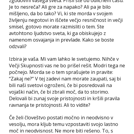
zgodovini vašega sveta. Prišli ste ob odličnem času.
Je to nesreča? Ali gre za napako? Ali pa je bilo
mišljeno, da bo tako? Vi, ki ste morda v svojem
življenju negotovi in iščete večjo resničnost in večji
smisel, gotovo morate razmisliti o tem. Ste
avtohtono ljudstvo sveta, ki ga obiskujejo z
namenom osvajanja in prevlade. Kako se boste
odzvali?
Izbira je vaša. Mi vam lahko le svetujemo. Nihče v
Večji Skupnosti vas ne bo prišel rešit. Modri tega ne
počnejo. Morda se o tem sprašujete in pravite:
“Zakaj ne?” V tej zadevi nam morate zaupati, saj bi
bili naši svetovi ogroženi, če bi posredovali na
vojaški način, če bi zbrali moč, da to storimo.
Delovali bi zunaj svoje pristojnosti in kršili pravila
ravnanja te pristojnosti. Ali to vidite?
Če želi človeštvo postati močno in neodvisno v
vesolju, mora kljub temu vzpostaviti svojo lastno
moč in neodvisnost. Ne more biti rešeno. To, s