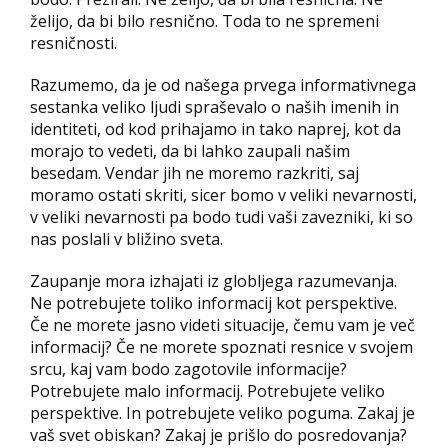
želijo, da bi bilo resnično. Toda to ne spremeni
resničnosti.
Razumemo, da je od našega prvega informativnega
sestanka veliko ljudi spraševalo o naših imenih in
identiteti, od kod prihajamo in tako naprej, kot da
morajo to vedeti, da bi lahko zaupali našim
besedam. Vendar jih ne moremo razkriti, saj
moramo ostati skriti, sicer bomo v veliki nevarnosti,
v veliki nevarnosti pa bodo tudi vaši zavezniki, ki so
nas poslali v bližino sveta.
Zaupanje mora izhajati iz globljega razumevanja.
Ne potrebujete toliko informacij kot perspektive.
Če ne morete jasno videti situacije, čemu vam je več
informacij? Če ne morete spoznati resnice v svojem
srcu, kaj vam bodo zagotovile informacije?
Potrebujete malo informacij. Potrebujete veliko
perspektive. In potrebujete veliko poguma. Zakaj je
vaš svet obiskan? Zakaj je prišlo do posredovanja?