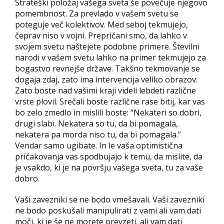
Strateški položaj vašega sveta še povečuje njegovo
pomembnost. Za prevlado v vašem svetu se
poteguje več kolektivov. Med seboj tekmujejo,
čeprav niso v vojni. Prepričani smo, da lahko v
svojem svetu naštejete podobne primere. Številni
narodi v vašem svetu lahko na primer tekmujejo za
bogastvo revnejše države. Takšno tekmovanje se
dogaja zdaj, zato ima intervencija veliko obrazov.
Zato boste nad vašimi kraji videli lebdeti različne
vrste plovil. Srečali boste različne rase bitij, kar vas
bo zelo zmedlo in mislili boste: “Nekateri so dobri,
drugi slabi. Nekatera so tu, da bi pomagala,
nekatera pa morda niso tu, da bi pomagala.”
Vendar samo ugibate. In le vaša optimistična
pričakovanja vas spodbujajo k temu, da mislite, da
je vsakdo, ki je na površju vašega sveta, tu za vaše
dobro.
Vaši zavezniki se ne bodo vmešavali. Vaši zavezniki
ne bodo poskušali manipulirati z vami ali vam dati
moči, ki je še ne morete prevzeti, ali vam dati