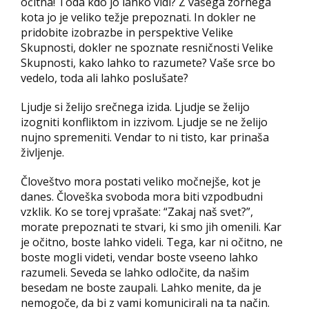
očitna! Toda kdo jo lahko vidi? Z vašega zornega
kota jo je veliko težje prepoznati. In dokler ne
pridobite izobrazbe in perspektive Velike
Skupnosti, dokler ne spoznate resničnosti Velike
Skupnosti, kako lahko to razumete? Vaše srce bo
vedelo, toda ali lahko poslušate?
Ljudje si želijo srečnega izida. Ljudje se želijo
izogniti konfliktom in izzivom. Ljudje se ne želijo
nujno spremeniti. Vendar to ni tisto, kar prinaša
življenje.
Človeštvo mora postati veliko močnejše, kot je
danes. Človeška svoboda mora biti vzpodbudni
vzklik. Ko se torej vprašate: “Zakaj naš svet?”,
morate prepoznati te stvari, ki smo jih omenili. Kar
je očitno, boste lahko videli. Tega, kar ni očitno, ne
boste mogli videti, vendar boste vseeno lahko
razumeli. Seveda se lahko odločite, da našim
besedam ne boste zaupali. Lahko menite, da je
nemogoče, da bi z vami komunicirali na ta način.