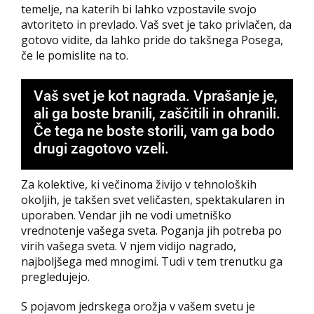
temelje, na katerih bi lahko vzpostavile svojo
avtoriteto in prevlado. Vaš svet je tako privlačen, da
gotovo vidite, da lahko pride do takšnega Posega,
če le pomislite na to.
Vaš svet je kot nagrada. Vprašanje je,
ali ga boste branili, zaščitili in ohranili.
Če tega ne boste storili, vam ga bodo
drugi zagotovo vzeli.
Za kolektive, ki večinoma živijo v tehnoloških
okoljih, je takšen svet veličasten, spektakularen in
uporaben. Vendar jih ne vodi umetniško
vrednotenje vašega sveta. Poganja jih potreba po
virih vašega sveta. V njem vidijo nagrado,
najboljšega med mnogimi. Tudi v tem trenutku ga
pregledujejo.
S pojavom jedrskega orožja v vašem svetu je