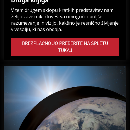
Druga knjiga
V tem drugem sklopu kratkih predstavitev nam
želijo zavezniki človeštva omogočiti boljše
razumevanje in vizijo, kakšno je resnično življenje
v vesolju, ki nas obdaja.
BREZPLAČNO JO PREBERITE NA SPLETU
TUKAJ