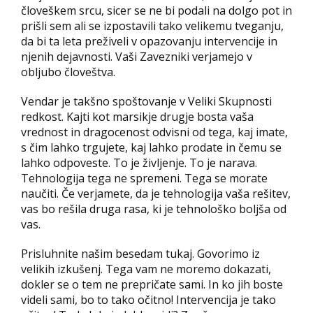
človeškem srcu, sicer se ne bi podali na dolgo pot in
prišli sem ali se izpostavili tako velikemu tveganju,
da bi ta leta preživeli v opazovanju intervencije in
njenih dejavnosti. Vaši Zavezniki verjamejo v
obljubo človeštva.
Vendar je takšno spoštovanje v Veliki Skupnosti
redkost. Kajti kot marsikje drugje bosta vaša
vrednost in dragocenost odvisni od tega, kaj imate,
s čim lahko trgujete, kaj lahko prodate in čemu se
lahko odpoveste. To je življenje. To je narava.
Tehnologija tega ne spremeni. Tega se morate
naučiti. Če verjamete, da je tehnologija vaša rešitev,
vas bo rešila druga rasa, ki je tehnološko boljša od
vas.
Prisluhnite našim besedam tukaj. Govorimo iz
velikih izkušenj. Tega vam ne moremo dokazati,
dokler se o tem ne prepričate sami. In ko jih boste
videli sami, bo to tako očitno! Intervencija je tako