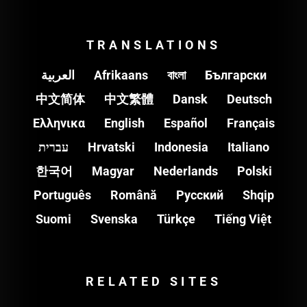
TRANSLATIONS
العربية
Afrikaans
বাংলা
Български
中文简体
中文繁體
Dansk
Deutsch
Ελληνικα
English
Español
Français
עברית
Hrvatski
Indonesia
Italiano
한국어
Magyar
Nederlands
Polski
Português
Română
Pусский
Shqip
Suomi
Svenska
Türkçe
Tiếng Việt
RELATED SITES