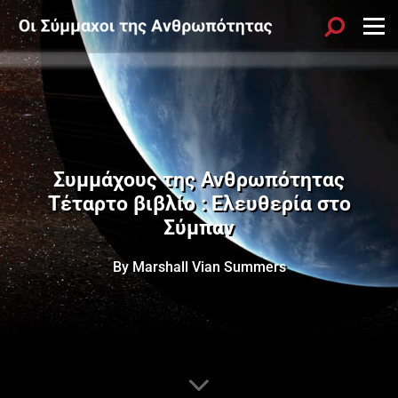
Συμμάχους της Ανθρωπότητας
Τέταρτο βιβλίο : Ελευθερία στο
Σύμπαν
By Marshall Vian Summers