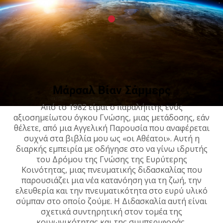
Μάρσαλ Βίαν Σάμμερς
Από το 1982 είμαι ο παραλήπτης ενός
αξιοσημείωτου όγκου Γνώσης, μιας μετάδοσης, εάν
θέλετε, από μια Αγγελική Παρουσία που αναφέρεται
συχνά στα βιβλία μου ως «οι Αθέατοι». Αυτή η
διαρκής εμπειρία με οδήγησε στο να γίνω ιδρυτής
του Δρόμου της Γνώσης της Ευρύτερης
Κοινότητας, μιας πνευματικής διδασκαλίας που
παρουσιάζει μια νέα κατανόηση για τη ζωή, την
ελευθερία και την πνευματικότητα στο ευρύ υλικό
σύμπαν στο οποίο ζούμε. Η Διδασκαλία αυτή είναι
σχετικά συντηρητική στον τομέα της
κοινωνικότητας και της συμπεριφοράς,