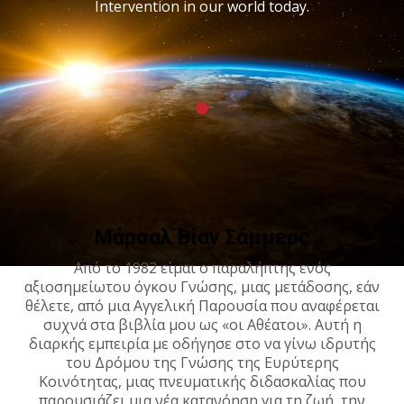
Intervention in our world today.
Μάρσαλ Βίαν Σάμμερς
Από το 1982 είμαι ο παραλήπτης ενός
αξιοσημείωτου όγκου Γνώσης, μιας μετάδοσης, εάν
θέλετε, από μια Αγγελική Παρουσία που αναφέρεται
συχνά στα βιβλία μου ως «οι Αθέατοι». Αυτή η
διαρκής εμπειρία με οδήγησε στο να γίνω ιδρυτής
του Δρόμου της Γνώσης της Ευρύτερης
Κοινότητας, μιας πνευματικής διδασκαλίας που
παρουσιάζει μια νέα κατανόηση για τη ζωή, την