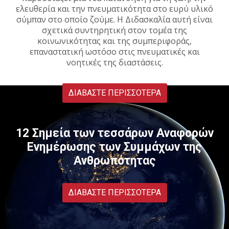
ελευθερία και την πνευματικότητα στο ευρύ υλικό
σύμπαν στο οποίο ζούμε. Η Διδασκαλία αυτή είναι
σχετικά συντηρητική στον τομέα της
κοινωνικότητας και της συμπεριφοράς,
επαναστατική ωστόσο στις πνευματικές και
νοητικές της διαστάσεις.
ΔΙΑΒΆΣΤΕ ΠΕΡΙΣΣΌΤΕΡΑ
12 Σημεία των τεσσάρων Αναφορών
Ενημέρωσης των Συμμάχων της
Ανθρωπότητας
ΔΙΑΒΆΣΤΕ ΠΕΡΙΣΣΌΤΕΡΑ