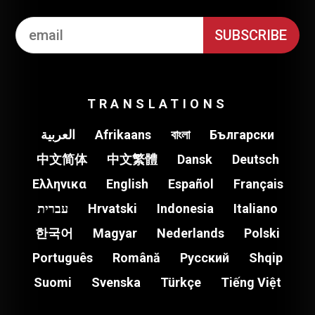
TRANSLATIONS
العربية
Afrikaans
বাংলা
Български
中文简体
中文繁體
Dansk
Deutsch
Ελληνικα
English
Español
Français
עברית
Hrvatski
Indonesia
Italiano
한국어
Magyar
Nederlands
Polski
Português
Română
Pусский
Shqip
Suomi
Svenska
Türkçe
Tiếng Việt