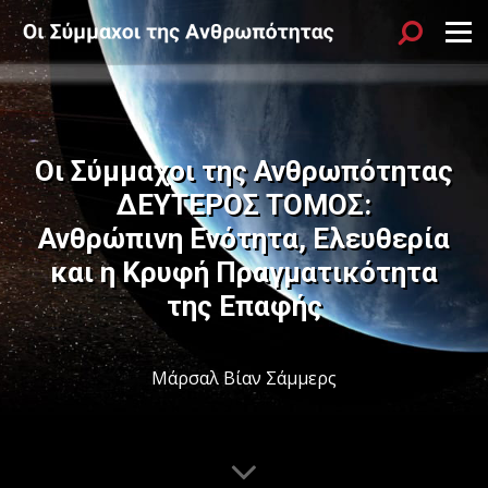
Sök
Menu
Οι Σύμμαχοι της Ανθρωπότητας
ΔΕΥΤΕΡΟΣ ΤΟΜΟΣ:
Ανθρώπινη Ενότητα, Ελευθερία
και η Κρυφή Πραγματικότητα
της Επαφής
Μάρσαλ Βίαν Σάμμερς