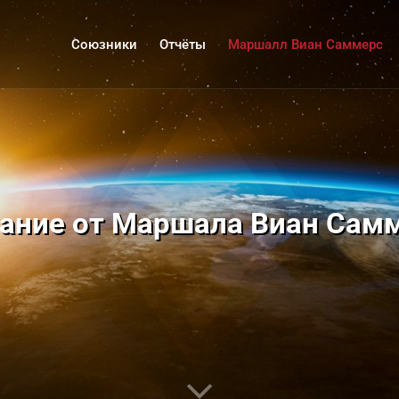
Союзники
Отчёты
Маршалл Виан Саммерс
ание от Маршала Виан Сам