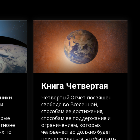
Книга Четвертая
зники
Четвертый Отчет посвящен
и -
свободе во Вселенной,
способам ее достижения,
орые
способам ее поддержания и
егионе
ограничениям, которых
ях по
человечество должно будет
придерживаться, чтобы стать