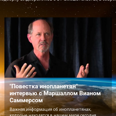
"Повестка инопланетян"
интервью с Маршаллом Вианом
Саммерсом
Важная информация об инопланетянах,
которые находятся в нашем мире сегодня.