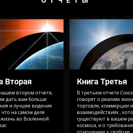
ОТЧЁТЫ
а Вторая
Книга Третья
 нашем втором отчете,
В третьем отчете Сою
им дать вам больше
говорят о реалиях жизн
ния и лучшее видение
торговле, коммерции и
а что на самом деле
взаимодействиях , кот
 жизнь во Вселенной
существуют в вашем р
вас
космоса, и о требовани
отношению к свободе,