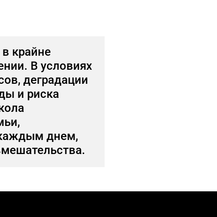
в крайне
нии. В условиях
сов, деградации
ды и риска
кола
мьи,
каждым днем,
вмешательства.