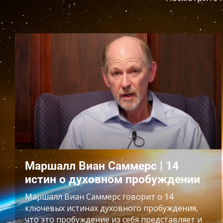
Маршалл Виан Саммерс | 14
истин о духовном пробуждении
Маршалл Виан Саммерс говорит о 14
ключевых истинах духовного пробуждения,
что это пробуждение из себя представляет и