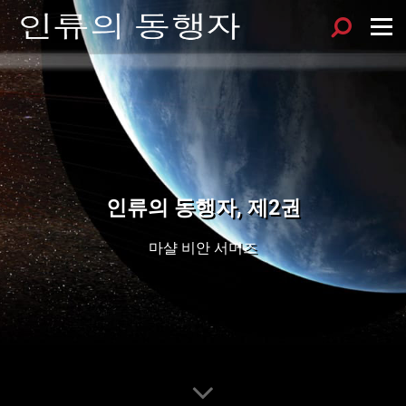
인류의 동행자, 제2권
마샬 비안 서머즈