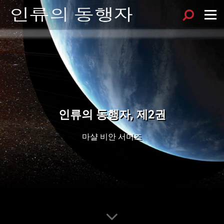
인류의 동행자, 제2권
마샬 비안 서머즈