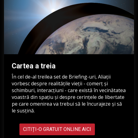
Cartea a treia
În cel de-al treilea set de Briefing-uri, Aliații
vorbesc despre realitățile vieții - comerț și
schimburi, interacțiuni - care există în vecinătatea
voastră din spațiu și despre cerințele de libertate
pe care omenirea va trebui să le încurajeze și să
le susțină.
CITIȚI-O GRATUIT ONLINE AICI