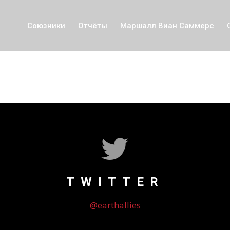
Союзники
Отчёты
Маршалл Виан Саммерс
TWITTER
@earthallies